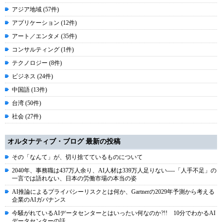
アジア地域 (57件)
アプリケーション (12件)
アート／エンタメ (35件)
コンサルティング (1件)
テクノロジー (8件)
ビジネス (24件)
中国語 (13件)
台湾 (50件)
社会 (27件)
オルタナティブ・ブログ 最新の投稿
その「なんて」が、切り捨てているものについて
2040年、事務職は437万人余り、AI人材は339万人足りない----「人手不足」の
一言では語れない、日本の労働市場の本当の姿
AI推論によるプライバシーリスクとは何か、Gartnerの2029年予測から考える
企業のAIガバナンス
今騒がれているAIデータセンターとはいったい何なのか?!! 10分でわかるAI
データセンターの話