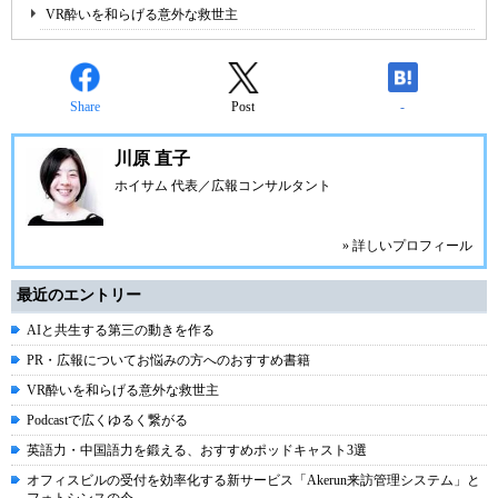
VR酔いを和らげる意外な救世主
Share
Post
-
川原 直子
ホイサム 代表／広報コンサルタント
» 詳しいプロフィール
最近のエントリー
AIと共生する第三の動きを作る
PR・広報についてお悩みの方へのおすすめ書籍
VR酔いを和らげる意外な救世主
Podcastで広くゆるく繋がる
英語力・中国語力を鍛える、おすすめポッドキャスト3選
オフィスビルの受付を効率化する新サービス「Akerun来訪管理システム」と