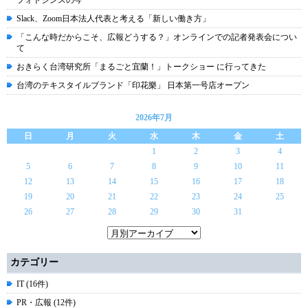
フォトシンスの今
Slack、Zoom日本法人代表と考える「新しい働き方」
「こんな時だからこそ、広報どうする？」オンラインでの記者発表会につい
て
おきらく台湾研究所「まるごと宜蘭！」トークショー に行ってきた
台湾のテキスタイルブランド「印花樂」 日本第一号店オープン
2026年7月
日
月
火
水
木
金
土
1
2
3
4
5
6
7
8
9
10
11
12
13
14
15
16
17
18
19
20
21
22
23
24
25
26
27
28
29
30
31
カテゴリー
IT (16件)
PR・広報 (12件)