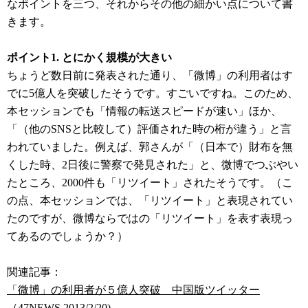
なポイントを三つ、それからその他の細かい点について書
きます。
ポイント1. とにかく規模が大きい
ちょうど数日前に発表された通り、「微博」の利用者はす
でに5億人を突破したそうです。すごいですね。このため、
本セッションでも「情報の転送スピードが速い」ほか、
「（他のSNSと比較して）評価された時の桁が違う」と言
われていました。例えば、郭さんが「（日本で）財布を無
くした時、2日後に警察で発見された」と、微博でつぶやい
たところ、2000件も「リツイート」されたそうです。（こ
の点、本セッションでは、「リツイート」と表現されてい
たのですが、微博ならではの「リツイート」を表す表現っ
てあるのでしょうか？）
関連記事：
「微博」の利用者が５億人突破 中国版ツイッター
（47NEWS,2013/2/20)