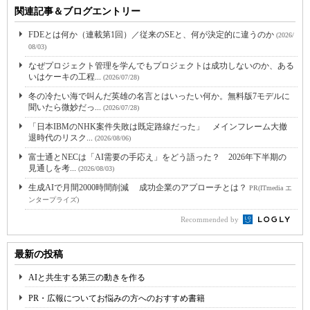
関連記事＆ブログエントリー
FDEとは何か（連載第1回）／従来のSEと、何が決定的に違うのか
(2026/
08/03)
なぜプロジェクト管理を学んでもプロジェクトは成功しないのか、ある
いはケーキの工程...
(2026/07/28)
冬の冷たい海で叫んだ英雄の名言とはいったい何か。無料版7モデルに
聞いたら微妙だっ...
(2026/07/28)
「日本IBMのNHK案件失敗は既定路線だった」 メインフレーム大撤
退時代のリスク...
(2026/08/06)
富士通とNECは「AI需要の手応え」をどう語った？ 2026年下半期の
見通しを考...
(2026/08/03)
生成AIで月間2000時間削減 成功企業のアプローチとは？
PR(ITmedia エ
ンタープライズ)
Recommended by
最新の投稿
AIと共生する第三の動きを作る
PR・広報についてお悩みの方へのおすすめ書籍