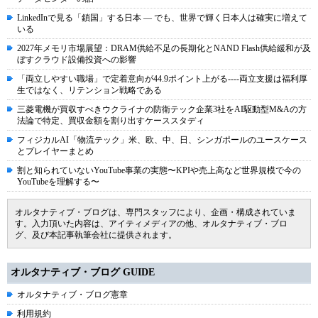
LinkedInで見る「鎖国」する日本 ― でも、世界で輝く日本人は確実に増えて
いる
2027年メモリ市場展望：DRAM供給不足の長期化とNAND Flash供給緩和が及
ぼすクラウド設備投資への影響
「両立しやすい職場」で定着意向が44.9ポイント上がる----両立支援は福利厚
生ではなく、リテンション戦略である
三菱電機が買収すべきウクライナの防衛テック企業3社をAI駆動型M&Aの方
法論で特定、買収金額を割り出すケーススタディ
フィジカルAI「物流テック」米、欧、中、日、シンガポールのユースケース
とプレイヤーまとめ
割と知られていないYouTube事業の実態〜KPIや売上高など世界規模で今の
YouTubeを理解する〜
オルタナティブ・ブログは、専門スタッフにより、企画・構成されていま
す。入力頂いた内容は、アイティメディアの他、オルタナティブ・ブロ
グ、及び本記事執筆会社に提供されます。
オルタナティブ・ブログ GUIDE
オルタナティブ・ブログ憲章
利用規約