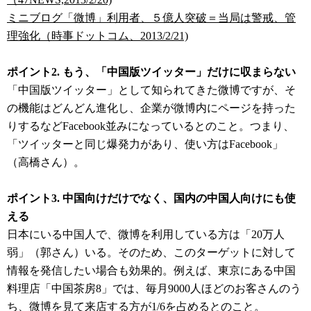
ミニブログ「微博」利用者、５億人突破＝当局は警戒、管
理強化（時事ドットコム、2013/2/21)
ポイント2. もう、「中国版ツイッター」だけに収まらない
「中国版ツイッター」として知られてきた微博ですが、そ
の機能はどんどん進化し、企業が微博内にページを持った
りするなどFacebook並みになっているとのこと。つまり、
「ツイッターと同じ爆発力があり、使い方はFacebook」
（高橋さん）。
ポイント3. 中国向けだけでなく、国内の中国人向けにも使
える
日本にいる中国人で、微博を利用している方は「20万人
弱」（郭さん）いる。そのため、このターゲットに対して
情報を発信したい場合も効果的。例えば、東京にある中国
料理店「中国茶房8」では、毎月9000人ほどのお客さんのう
ち、微博を見て来店する方が1/6を占めるとのこと。