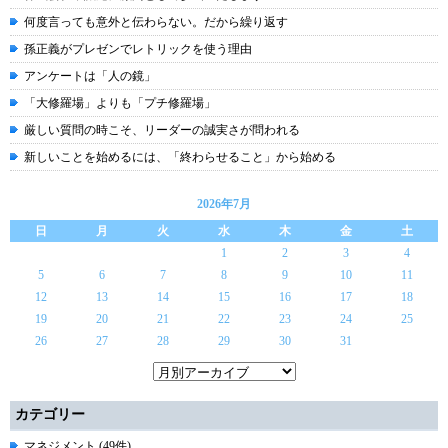
何度言っても意外と伝わらない。だから繰り返す
孫正義がプレゼンでレトリックを使う理由
アンケートは「人の鏡」
「大修羅場」よりも「プチ修羅場」
厳しい質問の時こそ、リーダーの誠実さが問われる
新しいことを始めるには、「終わらせること」から始める
2026年7月
日
月
火
水
木
金
土
1
2
3
4
5
6
7
8
9
10
11
12
13
14
15
16
17
18
19
20
21
22
23
24
25
26
27
28
29
30
31
カテゴリー
マネジメント (49件)