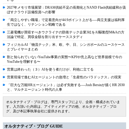
2027年メモリ市場展望：DRAM供給不足の長期化とNAND Flash供給緩和が及
ぼすクラウド設備投資への影響
「両立しやすい職場」で定着意向が44.9ポイント上がる----両立支援は福利厚
生ではなく、リテンション戦略である
三菱電機が買収すべきウクライナの防衛テック企業3社をAI駆動型M&Aの方
法論で特定、買収金額を割り出すケーススタディ
フィジカルAI「物流テック」米、欧、中、日、シンガポールのユースケース
とプレイヤーまとめ
割と知られていないYouTube事業の実態〜KPIや売上高など世界規模で今の
YouTubeを理解する〜
営業は終わった（３）AIを使う者だけが、利他に立てる
営業現場で進むAIエージェントの急増と「生産性のパラドックス」の現実
「巨大な万能HRエージェント」は必ず失敗する----Josh Bersinが描くHR 2030
と、マルチエージェント時代の人事
オルタナティブ・ブログは、専門スタッフにより、企画・構成されていま
す。入力頂いた内容は、アイティメディアの他、オルタナティブ・ブロ
グ、及び本記事執筆会社に提供されます。
オルタナティブ・ブログ GUIDE