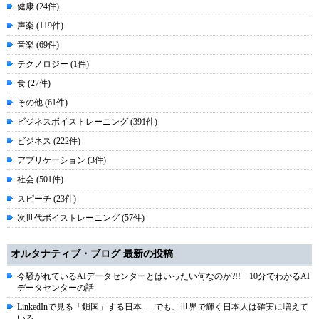
健康 (24件)
声楽 (119件)
音楽 (69件)
テクノロジー (1件)
食 (27件)
その他 (61件)
ビジネスボイストレーニング (391件)
ビジネス (222件)
アプリケーション (3件)
社会 (501件)
スピーチ (23件)
次世代ボイストレーニング (57件)
オルタナティブ・ブログ 最新の投稿
今騒がれているAIデータセンターとはいったい何なのか?!! 10分でわかるAI
データセンターの話
LinkedInで見る「鎖国」する日本 ― でも、世界で輝く日本人は確実に増えて
いる