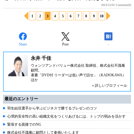
2013/12/01
Comment(0)
1
2
3
4
5
6
7
8
9
10
Share
Post
-
永井 千佳
ウォンツアンドバリュー株式会社 取締役、株式会社不識庵
顧問。
著書「DVD付 リーダーは低い声で話せ」（KADOKAWA）
ほか
» 詳しいプロフィール
最近のエントリー
羽生結弦選手から学ぶビジネスで勝てるプレゼンのコツ
心理的安全性の高い組織文化をつくりあげるには、トップの弱みを活かす
緊張する面接でのNG
株式会社不識庵に顧問として参画いたします