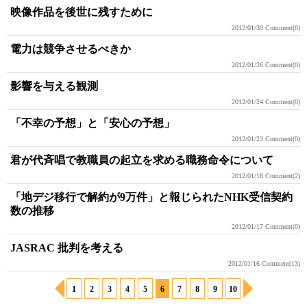
映像作品を後世に残すために
2012/01/30
Comment(0)
電力は競争させるべきか
2012/01/26
Comment(0)
影響を与える観測
2012/01/24
Comment(0)
「不幸の予想」と「安心の予想」
2012/01/23
Comment(0)
君が代斉唱で教職員の起立を求める職務命令について
2012/01/18
Comment(2)
「地デジ移行で解約が9万件」と報じられたNHK受信契約
数の推移
2012/01/17
Comment(0)
JASRAC 批判を考える
2012/01/16
Comment(13)
1
2
3
4
5
6
7
8
9
10