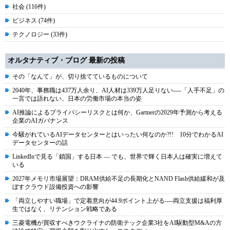
社会 (116件)
ビジネス (74件)
テクノロジー (33件)
オルタナティブ・ブログ 最新の投稿
その「なんて」が、切り捨てているものについて
2040年、事務職は437万人余り、AI人材は339万人足りない----「人手不足」の
一言では語れない、日本の労働市場の本当の姿
AI推論によるプライバシーリスクとは何か、Gartnerの2029年予測から考える
企業のAIガバナンス
今騒がれているAIデータセンターとはいったい何なのか?!! 10分でわかるAI
データセンターの話
LinkedInで見る「鎖国」する日本 ― でも、世界で輝く日本人は確実に増えて
いる
2027年メモリ市場展望：DRAM供給不足の長期化とNAND Flash供給緩和が及
ぼすクラウド設備投資への影響
「両立しやすい職場」で定着意向が44.9ポイント上がる----両立支援は福利厚
生ではなく、リテンション戦略である
三菱電機が買収すべきウクライナの防衛テック企業3社をAI駆動型M&Aの方