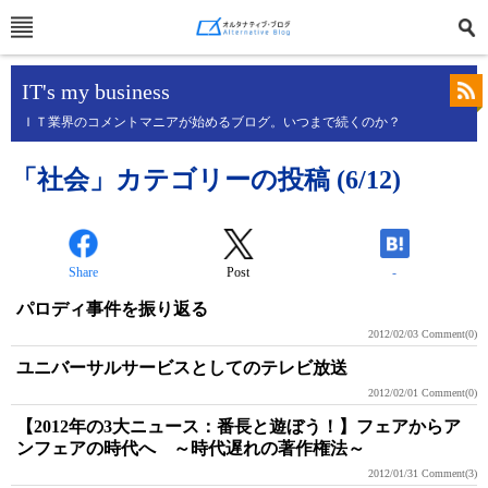
IT's my business
ＩＴ業界のコメントマニアが始めるブログ。いつまで続くのか？
「社会」カテゴリーの投稿 (6/12)
Share
Post
-
パロディ事件を振り返る
2012/02/03
Comment(0)
ユニバーサルサービスとしてのテレビ放送
2012/02/01
Comment(0)
【2012年の3大ニュース：番長と遊ぼう！】フェアからア
ンフェアの時代へ ～時代遅れの著作権法～
2012/01/31
Comment(3)