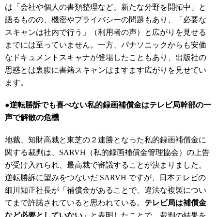
は「会社や個人の書類整理など、新たな分野を開拓中」と
語るものの、機密やプライバシーの問題もあり、「必要な
スキャンは社内で行う」（利用者の声）と広がりを見せる
までには至っていません。一方、パナソニックからも安価
なドキュメントスキャナが登場したこともあり、出版社の
思惑とは裏腹に書籍スキャンはますます広がりを見せてい
ます。
●逆転勝訴でも喜べない私的録画補償金はテレビ局幹部の一
声で解散の危機
地裁、知財高裁と東芝の２連勝となった私的録画補償金に
関する裁判は、SARVH（私的録画補償金管理協会）の上告
が受け入れられ、最高裁で審議することが決まりました。
逆転勝訴に望みをつないだ SARVH ですが、日本テレビの
細川知正社長が「補償金があることで、違法な複製につい
てまで許諾されていると思われている。
テレビ局は補償金
など必要としていない
」と表明したことで、裁判の結果を