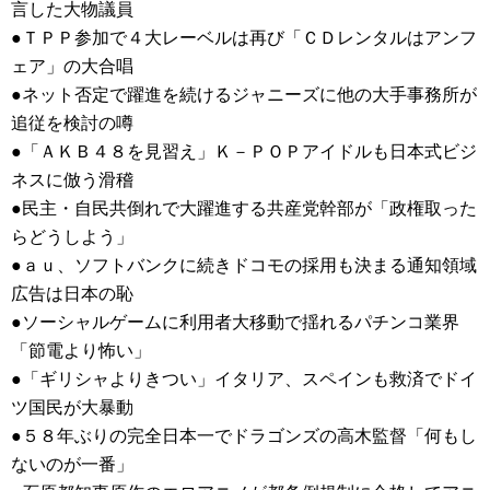
言した大物議員
●ＴＰＰ参加で４大レーベルは再び「ＣＤレンタルはアンフ
ェア」の大合唱
●ネット否定で躍進を続けるジャニーズに他の大手事務所が
追従を検討の噂
●「ＡＫＢ４８を見習え」Ｋ－ＰＯＰアイドルも日本式ビジ
ネスに倣う滑稽
●民主・自民共倒れで大躍進する共産党幹部が「政権取った
らどうしよう」
●ａｕ、ソフトバンクに続きドコモの採用も決まる通知領域
広告は日本の恥
●ソーシャルゲームに利用者大移動で揺れるパチンコ業界
「節電より怖い」
●「ギリシャよりきつい」イタリア、スペインも救済でドイ
ツ国民が大暴動
●５８年ぶりの完全日本一でドラゴンズの高木監督「何もし
ないのが一番」