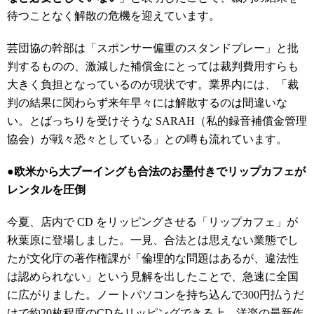
待つことなく解散の危機を迎えています。
芸団協の幹部は「スポンサー偏重のスタンドプレー」と批
判するものの、激減した補償金にとっては裁判費用すらも
大きく負担となっているのが現状です。業界内には、「裁
判の結果に関わらず来年早々には解散するのは間違いな
い。とばっちりを受けそうな SARAH（私的録音補償金管理
協会）が戦々恐々としている」との噂も流れています。
●欧米から大ブーイングも合法のお墨付きでリップカフェが
レンタルを圧倒
今夏、店内で CD をリッピングさせる「リップカフェ」が
秋葉原に登場しました。一見、合法とは思えない業態でし
たが文化庁の著作権課が「倫理的な問題はあるが、違法性
は認められない」という見解を出したことで、急速に全国
に広がりました。ノートパソコンを持ち込んで300円払うだ
けで約20枚程度のCDをリッピングできる上、洋楽の最新作