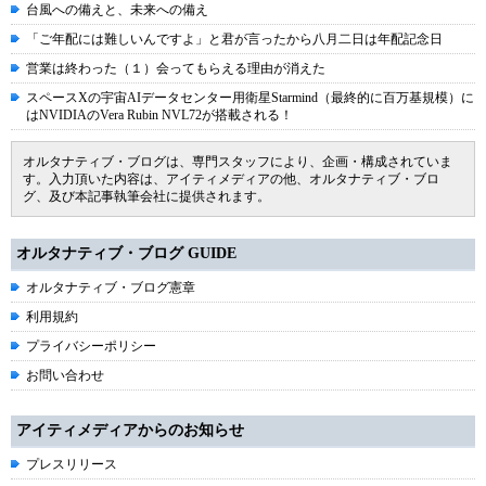
台風への備えと、未来への備え
「ご年配には難しいんですよ」と君が言ったから八月二日は年配記念日
営業は終わった（１）会ってもらえる理由が消えた
スペースXの宇宙AIデータセンター用衛星Starmind（最終的に百万基規模）に
はNVIDIAのVera Rubin NVL72が搭載される！
オルタナティブ・ブログは、専門スタッフにより、企画・構成されていま
す。入力頂いた内容は、アイティメディアの他、オルタナティブ・ブロ
グ、及び本記事執筆会社に提供されます。
オルタナティブ・ブログ GUIDE
オルタナティブ・ブログ憲章
利用規約
プライバシーポリシー
お問い合わせ
アイティメディアからのお知らせ
プレスリリース