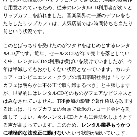
も用意されているため、従来のレンタルCD利用者が次々と
リップカフェを訪れました。音楽業界に一層のデフレをも
たらしたリップカフェは、人気店舗では2時間待ちも当たり
前という状況です。
このとばっちりを受けたのがツタヤをはじめとするレンタ
ルCD店です。近年、セールスCDが年々売上を落としてい
く中、レンタルCDの利用は横ばいを続けていましたが、今
年は半減してもおかしくない状況となっています。カルチ
ュア・コンビニエンス・クラブの増田宗昭社長は「リップ
カフェは明らかに不公正で取り締まるべき」と主張します
が、世界的にはレンタルCDそのものがフェアなビジネスと
はみなされていません。TPP参加の影響で著作権法を改正す
る圧力は、リップカフェの台頭で欧米のレコード会社を刺
激してしまい、今やレンタルCDとともに違法化しようとす
る声が高まっています。このため、
レンタル業界もうかつ
に積極的な法改正に動けない
という状態が続いています。