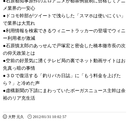
●石原都知事原作のエロアニメが都条例規制に合格してアニ
メ業界の一安心
●ドコモ幹部がツイートで洩らした「スマホは使いにくい」
で業界は大荒れ
●利用情報を検索できるウィニートラッカーの登場でウィニ
ー利用者が激減
●石原慎太郎のあっせんで戸塚宏と密会した橋本徹市長の次
の仰天政策とは
●空前の好景気に湧くテレビ局の裏でネット動画サイトはお
先真っ暗の事情
●３Ｄで復活する「釣りバカ日誌」に「もう料金を上げた
ら？」と冷めた声
●虚構新聞の下請にまわっていたボーガスニュース主幹は余
裕のリア充生活
大野 元久
2012/01/31 10:02:57