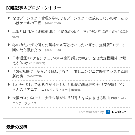
関連記事＆ブログエントリー
なぜプロジェクト管理を学んでもプロジェクトは成功しないのか、ある
いはケーキの工程...
(2026/07/28)
FDEとは何か（連載第1回）／従来のSEと、何が決定的に違うのか
(2026/
08/03)
冬の冷たい海で叫んだ英雄の名言とはいったい何か。無料版7モデルに
聞いたら微妙だっ...
(2026/07/28)
日本通運×アクセンチュアの124億円訴訟に学ぶ、なぜ大規模開発は“燃
える”のか
(2026/07/29)
「SIer丸投げ」からどう脱却する？ “非ITエンジニア9割”でシステム刷
新に挑...
(2026/07/29)
おかたづけもできる点がうれしい！ 動物の鳴き声やセリフが盛りだく
さんの「アニア ...
PR(タカラトミー｜Hugkum)
大阪ガスに学ぶ！ 大手企業が生成AI導入を成功させる理由
PR(ITmedia
エンタープライズ)
Recommended by
最新の投稿