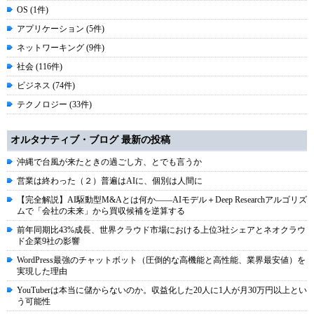
OS (1件)
アプリケーション (5件)
ネットワーキング (9件)
社会 (116件)
ビジネス (74件)
テクノロジー (33件)
オルタナティブ・ブログ 最新の投稿
沖縄で台風が来たときの過ごし方、とでも言うか
営業は終わった（２）普遍はAIに、個別は人間に
【完全解説】AI駆動型M&Aとは何か――AIモデル＋Deep Researchアルゴリズ
ムで「会社の未来」から買収候補を逆算する
前年同期比43%成長、世界クラウド市場における上位3社シェアとネオクラウ
ド企業9社の影響
WordPress最強のチャットボット（圧倒的な高機能と高性能、業界最安値）を
実現した理由
YouTuberは本当に儲からないのか。収益化した20人に1人が月30万円以上とい
う可能性