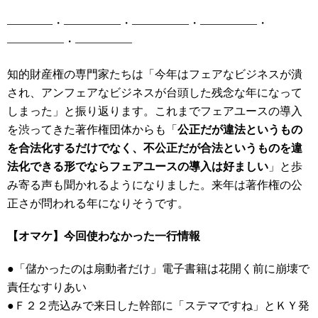
――――・―――――・―――――・―――――・
―――――・―――――
知的財産権の専門家たちは「今年はフェアなビジネスが潰
され、アンフェアなビジネスが台頭した残念な年になって
しまった」と振り返ります。これまでフェアユースの導入
を渋ってきた著作権団体からも「
公正だが違法というもの
を合法化するだけでなく、不公正だが合法というものを違
法化できる形でならフェアユースの導入は好ましい
」と歩
み寄る声も聞かれるようになりました。来年は著作権の公
正さが問われる年になりそうです。
【オマケ】今回使わなかった一行情報
●「儲かったのは扇動者だけ」電子書籍は花開く前に崩壊で
責任なすりあい
●Ｆ２２売込みで来日した幹部に「ステマですね」とＫＹ発