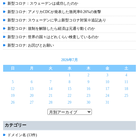
新型コロナ：スウェーデンは成功したのか
新型コロナ: アメリカCDCが発表した致死率0.26%の衝撃
新型コロナ: スウェーデンに学ぶ新型コロナ対策※追記あり
新型コロナ: 規制を解除したら経済は元通り動くのか
新型コロナ: 世界の国々はどれくらい検査しているのか
新型コロナ: お詫びとお願い
2026年7月
日
月
火
水
木
金
土
1
2
3
4
5
6
7
8
9
10
11
12
13
14
15
16
17
18
19
20
21
22
23
24
25
26
27
28
29
30
31
カテゴリー
ドメイン名 (13件)