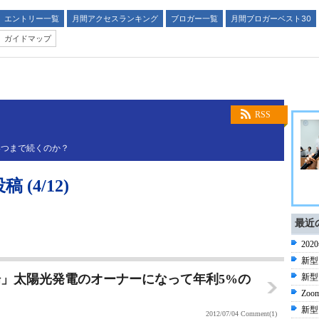
エントリー一覧
月間アクセスランキング
ブロガー一覧
月間ブロガーベスト30
ガイドマップ
RSS
いつまで続くのか？
(4/12)
最近
20
新型
」太陽光発電のオーナーになって年利5%の
新型
Zoo
新型
2012/07/04
Comment(1)