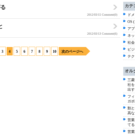
カテ
がる
ドメ
2012/03/15
Comment(0)
OS 
と
アプ
2012/03/13
Comment(6)
ネッ
社会 
ビジネ
3
4
5
6
7
8
9
10
次のページへ
テク
オル
三菱
社を
出す
フィ
ガポ
割と
高な
営業
てる
営業