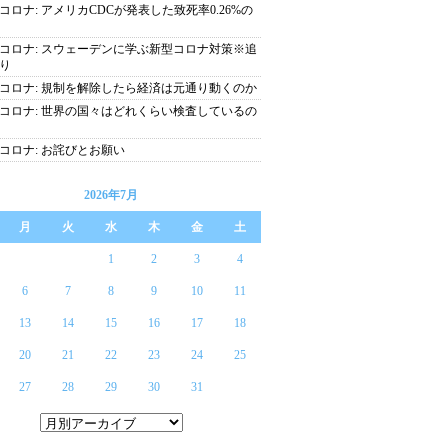
コロナ: アメリカCDCが発表した致死率0.26%の
コロナ: スウェーデンに学ぶ新型コロナ対策※追
り
コロナ: 規制を解除したら経済は元通り動くのか
コロナ: 世界の国々はどれくらい検査しているの
コロナ: お詫びとお願い
2026年7月
月
火
水
木
金
土
1
2
3
4
6
7
8
9
10
11
13
14
15
16
17
18
20
21
22
23
24
25
27
28
29
30
31