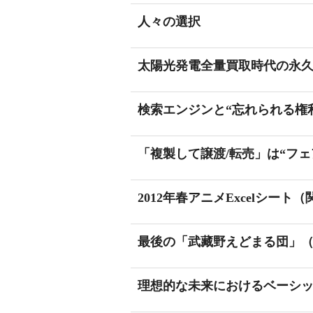
人々の選択
太陽光発電全量買取時代の永
検索エンジンと“忘れられる権
「複製して譲渡/転売」は“フェ
2012年春アニメExcelシー
最後の「武藏野えどまる団」
理想的な未来におけるベーシ