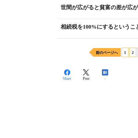
世間が広がると貧富の差が広
相続税を100%にするというこ
前のページへ
1
2
Share
Post
-