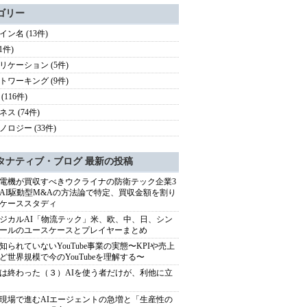
ゴリー
イン名 (13件)
(1件)
リケーション (5件)
トワーキング (9件)
(116件)
ス (74件)
ノロジー (33件)
タナティブ・ブログ 最新の投稿
電機が買収すべきウクライナの防衛テック企業3
AI駆動型M&Aの方法論で特定、買収金額を割り
ケーススタディ
ジカルAI「物流テック」米、欧、中、日、シン
ールのユースケースとプレイヤーまとめ
知られていないYouTube事業の実態〜KPIや売上
ど世界規模で今のYouTubeを理解する〜
は終わった（３）AIを使う者だけが、利他に立
現場で進むAIエージェントの急増と「生産性の