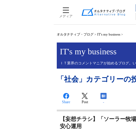
メディア
オルタナティブ・ブログ
>
IT's my business
>
IT's my business
ＩＴ業界のコメントマニアが始めるブログ。
「社会」カテゴリーの投稿 
Share
Post
-
【妄想チラシ】「ソーラー牧場
安心運用