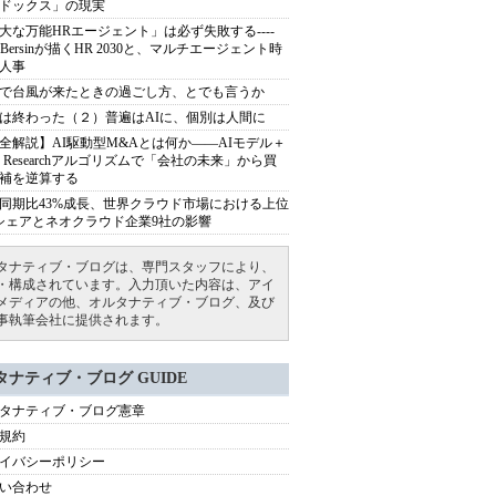
ドックス」の現実
大な万能HRエージェント」は必ず失敗する----
sh Bersinが描くHR 2030と、マルチエージェント時
人事
で台風が来たときの過ごし方、とでも言うか
は終わった（２）普遍はAIに、個別は人間に
全解説】AI駆動型M&Aとは何か――AIモデル＋
ep Researchアルゴリズムで「会社の未来」から買
補を逆算する
同期比43%成長、世界クラウド市場における上位
シェアとネオクラウド企業9社の影響
タナティブ・ブログは、専門スタッフにより、
・構成されています。入力頂いた内容は、アイ
メディアの他、オルタナティブ・ブログ、及び
事執筆会社に提供されます。
タナティブ・ブログ GUIDE
タナティブ・ブログ憲章
規約
イバシーポリシー
い合わせ