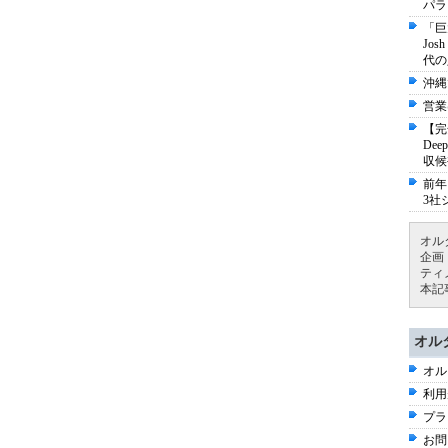
パラ
「巨
Jo
代の
沖縄
営業
【完
De
収候
前年
3社
オル
企画
ティ
本記
オル
オル
利用
プラ
お問