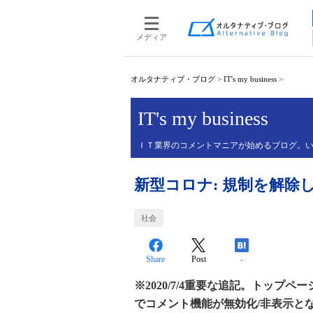
メディア
オルタナティブ・ブログ
>
IT's my business
>
IT's my business
ＩＴ業界のコメントマニアが始めるブログ。
新型コロナ: 規制を解除
社会
Share
Post
-
※2020/7/4重要な追記。トッ
でコメント機能が無効化/非表示と