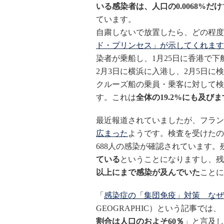
いる感染者は、人口の0.0068%だけ
ています。
自粛しないで放置したら、どの程度
ド・プリンセス」が示してくれます
染者が乗船し、1月25日に香港で
2月3日に横浜に入港し、2月5日
クルーズ船の乗員・乗客に対して検査
す。これは
全体の19.2%にも及びま
最近報道されていましたが、フラン
広まった
ようです。検査を受けたのは
688人の感染が確認されています
ている
ということになりますし、残
以上にまで感染が及んでいた
ことに
「
感染症の「集団免疫」対策 なぜ
GEOGRAPHIC）という記事では
割合は人口のおよそ60％
」と言及し