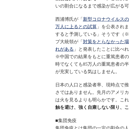
いの割合になるまで感染が広がる可
西浦博氏が「
新型コロナウイルスの
万人に上るとの試算
」を公表されま
すると予測している」そうです（※
プ大統領が「
対策をとらなかった場
れがある
」と発表したことに比べれ
※中国での結果をもとに重篤患者の
時でなくても85万人の重篤患者の
が充実している気はしません。
日本の人口と感染者率、現時点で推
さではありません。先月のアメリカ
は火を見るよりも明らかです。これ
触を避け、強く自粛しない限り、こ
■集団免疫
集団免疫とは集団の一定の割合の人