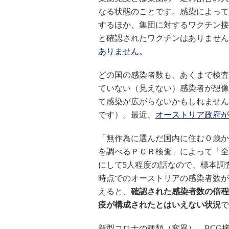
なる状態のことです。感染によって
するほか、集団に対するワクチン接
と確認されたワクチンはありません
ありません
。
どの国の感染者数も、あくまで検査
ていない（見えない）感染者が想像
て感染が広がらないかもしれません
です）。最近、
オーストリア政府が
「無作為に選んだ国内に住む０歳から
を調べるＰＣＲ検査」によって「全
にして5人程度の話なので、標本調
時点でのオーストリアの感染者数が人口
えると、
確認された感染者数の倍程
疫が構成されたとはいえない状況
で
新型コロナの種類（変異）、BCG