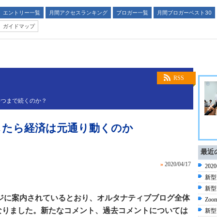
エントリー一覧
月間アクセスランキング
ブロガー一覧
月間ブロガーベスト30
ガイドマップ
RSS
いつまで続くのか？
したら経済は元通り動くのか
最近
»
2020/04/17
20
新型
新型
プページに案内されているとおり、オルタナティブブログ全体
Zoo
なりました。新たなコメント、過去コメントについては
新型