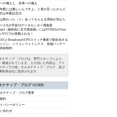
への備えと、未来への備え
年配には難しいんですよ」と君が言ったから八
日は年配記念日
は終わった（１）会ってもらえる理由が消えた
ースXの宇宙AIデータセンター用衛星
armind（最終的に百万基規模）にはNVIDIAのVera
bin NVL72が搭載される！
IDIAとBroadcomのCPOスイッチ量産で顕在化する
ンジン、シリコンフォトニクス、先端パッケー
供給制約
タナティブ・ブログは、専門スタッフにより、
・構成されています。入力頂いた内容は、アイ
メディアの他、オルタナティブ・ブログ、及び
事執筆会社に提供されます。
タナティブ・ブログ GUIDE
タナティブ・ブログ憲章
規約
イバシーポリシー
い合わせ