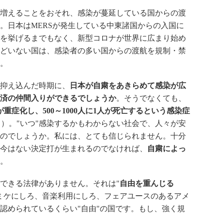
増えることをおそれ、感染が蔓延している国からの渡
。日本はMERSが発生している中東諸国からの入国に
を挙げるまでもなく、新型コロナが世界に広まり始め
どいない国は、感染者の多い国からの渡航を規制・禁
。
抑え込んだ時期に、
日本が自粛をあきらめて感染が広
済の仲間入りができるでしょうか
。そうでなくても、
人が重症化し、500～1000人に1人が死亡するという感染症
く）。"いつ"感染するかもわからない社会で、人々が安
のでしょうか。私には、とても信じられません。十分
今はない決定打が生まれるのでなければ、
自粛によっ
。
できる法律がありません。それは"
自由を重んじる
ミケにしろ、音楽利用にしろ、フェアユースのあるアメ
認められているくらい"自由"の国です。もし、強く規