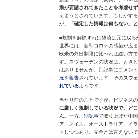
粛が要請されてきたことを考慮せず
えようとされています。もしかする
が、
「確定した情報は何もない」と
■規制を解除すれば経済は元に戻る
世界には、新型コロナの感染が広ま
欧米の外出制限に比べれば緩い方で
す。スウェーデンの状況は、ときど
はありませんが、別記事にコメントされて
況を報告
されています。その
スウェ
れている
ようです。
当たり前のことですが、ビジネスの
に厳しく規制している状況で、どこ
ん
。一方、
別記事
で取り上げた中国
ア、スイス、オーストラリア、イランなど
トしつつあり、完全とは言えないで