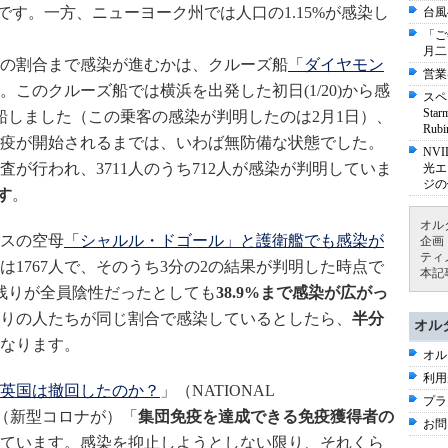
です。一方、ニューヨーク州では人口の1.15%が感染し
台風
「ご
月二
の割合まで感染が進むかは、クルーズ船
「ダイヤモン
営業
。このクルーズ船では横浜を出発した初日(1/20)から感
スペ
St
下船しました（この乗客の感染が判明したのは2月1日）、
Ru
に検疫が開始されるまでは、いわば無防備な状態でした。
NV
が行われ、3711人のうち712人が感染が判明していま
光エ
ジの
す
。
オル
スの空母
「シャルル・ドゴール」と護衛艦でも感染が
企画
ティ
1767人で、そのうち3分の2の結果が判明した時点で
本記
。残りが全員陰性だったとしても
38.9%まで感染が広がっ
りの人たちが同じ割合で感染しているとしたら、
半分
オル
なります。
オル
利用
英国は撤回したのか？
」（NATIONAL
プラ
、（新型コロナが）「
集団免疫を達成できる免疫獲得者の
お問
ています。感染を抑止しようとしない限り、それくら