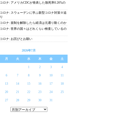
コロナ: アメリカCDCが発表した致死率0.26%の
コロナ: スウェーデンに学ぶ新型コロナ対策※追
り
コロナ: 規制を解除したら経済は元通り動くのか
コロナ: 世界の国々はどれくらい検査しているの
コロナ: お詫びとお願い
2026年7月
月
火
水
木
金
土
1
2
3
4
6
7
8
9
10
11
13
14
15
16
17
18
20
21
22
23
24
25
27
28
29
30
31