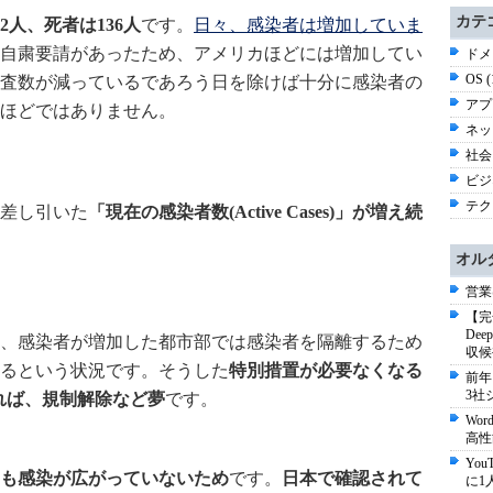
カテ
2人、死者は136人
です。
日々、感染者は増加していま
自粛要請があったため、アメリカほどには増加してい
ドメ
OS 
査数が減っているであろう日を除けば十分に感染者の
アプ
ほどではありません。
ネッ
社会 
ビジネ
テク
差し引いた
「現在の感染者数(Active Cases)」が増え続
オル
営業
【完
De
、感染者が増加した都市部では感染者を隔離するため
収候
るという状況です。そうした
特別措置が必要なくなる
前年
3社
なければ、規制解除など夢
です。
Wo
高性
Yo
も感染が広がっていないため
です。
日本で確認されて
に1