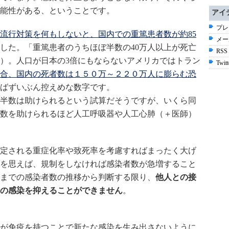
能性がある、ということです。
アイ
プレ
流行対策を何もしないと、国内での重篤患者数が約85
メー
した。「重篤患者のうちほぼ半数の40万人以上が死亡
RSS
）。人口が日本の3倍にもならないアメリカではトラン
Twitt
合、国内の死者数は１５０万～２２０万人に膨らむ恐
ばずいぶん控えめな数字です。
半数は助けられるという試算だそうですが、いくら同
半数を助けられるほど人工呼吸器や人工心肺（＋医師）
定される重症化率や致死率を考慮すればまったく大げ
を思えば、規制をしなければ感染者数が急増すること
までの感染者数の推移から判断する限り、
他人との接
の感染を抑えることができません
。
が免疫を持つことで新たな感染を生み出さないように