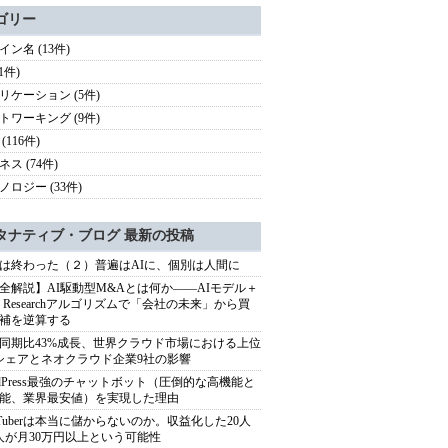
ゴリー
イン名 (13件)
(1件)
リケーション (5件)
トワーキング (9件)
(116件)
ス (74件)
ノロジー (33件)
タナティブ・ブログ 最新の投稿
は終わった（２）普遍はAIに、個別は人間に
全解説】AI駆動型M&Aとは何か――AIモデル＋
ep Researchアルゴリズムで「会社の未来」から買
補を逆算する
同期比43%成長、世界クラウド市場における上位
シェアとネオクラウド企業9社の影響
rdPress最強のチャットボット（圧倒的な高機能と
能、業界最安値）を実現した理由
uTuberは本当に儲からないのか。収益化した20人
人が月30万円以上という可能性