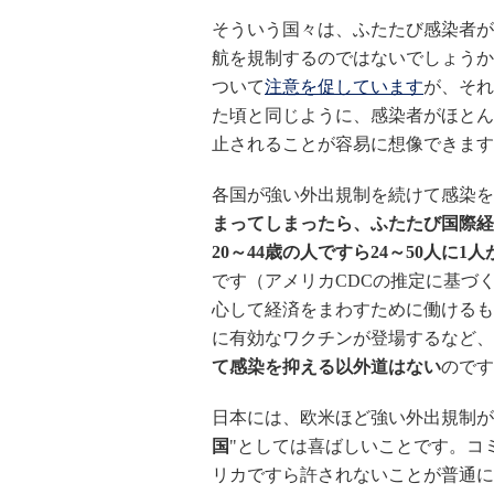
そういう国々は、ふたたび感染者が
航を規制するのではないでしょうか
ついて
注意を促しています
が、それ
た頃と同じように、感染者がほとん
止されることが容易に想像できます
各国が強い外出規制を続けて感染を
まってしまったら、ふたたび国際経
20～44歳の人ですら24～50人に1
です（アメリカCDCの推定に基づ
心して経済をまわすために働けるも
に有効なワクチンが登場するなど、
て感染を抑える以外道はない
のです
日本には、欧米ほど強い外出規制が
国
"としては喜ばしいことです。コ
リカですら許されないことが普通に