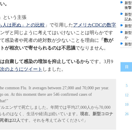
新型
い。
衝撃
新型
」という主張
記あ
でも人は死ぬ」との比較
」で引用した
アメリカCDCの数字
新型
ンザと同じように考えてはいけないことは明らかです
新型
か
て感染者や死者の絶対数が少ないことを理由に
「数が
新型
トが相次いで寄せられるのは不思議
でなりません。
は自粛して感染の増加を抑止しているから
です。3月9
日
次のようにツイート
しました。
5
the common Flu. It averages between 27,000 and 70,000 per year.
go on. At this moment there are 546 confirmed cases of
12
hat!"
19
ルエンザで死亡しました。年間では平均27,000人から70,000
るものはなく、生活や経済は続いています。
現在、新型コロナ
26
死者は22人
です。それを考えてみてください!」