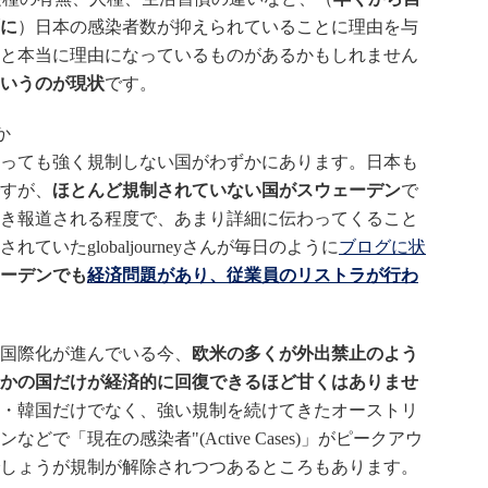
に
）日本の感染者数が抑えられていることに理由を与
と本当に理由になっているものがあるかもしれません
いうのが現状
です。
か
っても強く規制しない国がわずかにあります。日本も
すが、
ほとんど規制されていない国がスウェーデン
で
き報道される程度で、あまり詳細に伝わってくること
いたglobaljourneyさんが毎日のように
ブログに状
ーデンでも
経済問題があり、従業員のリストラが行わ
国際化が進んでいる今、
欧米の多くが外出禁止のよう
かの国だけが経済的に回復できるほど甘くはありませ
・韓国だけでなく、強い規制を続けてきたオーストリ
で「現在の感染者"(Active Cases)」がピークアウ
しょうが規制が解除されつつあるところもあります。