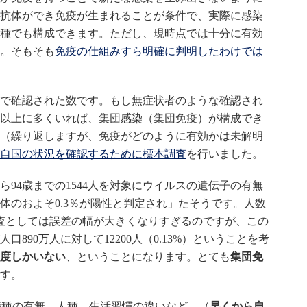
抗体ができ免疫が生まれることが条件で、実際に感染
種でも構成できます。ただし、現時点では十分に有効
。そもそも
免疫の仕組みすら明確に判明したわけでは
で確認された数です。もし無症状者のような確認され
以上に多くいれば、集団感染（集団免疫）が構成でき
（繰り返しますが、免疫がどのように有効かは未解明
自国の状況を確認するために標本調査
を行いました。
94歳までの1544人を対象にウイルスの遺伝子の有無
体のおよそ0.3％が陽性と判定され」たそうです。人数
査としては誤差の幅が大きくなりすぎるのですが、この
890万人に対して12200人（0.13%）ということを考
度しかいない
、ということになります。とても
集団免
す。
接種の有無、人種、生活習慣の違いなど、（
早くから自