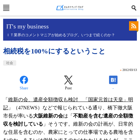
IT's my business
ＩＴ業界のコメントマニアが始めるブログ。いつまで続くのか？
相続税を100%にするということ
社会
»
2012/03/13
Share
Post
-
「
維新の会、遺産全額徴収も検討 「国家元首は天皇」明
記
」（47NEWS）などで報じられている通り、橋下徹大阪
市長が率いる
大阪維新の会
は「
不動産を含む遺産の全額徴
収を検討している
」そうです。維新の会の計画が、日常的
な住居を含むのか、農家にとっての仕事場である農地を含