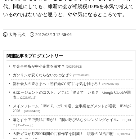
代」問題にしても、維新の会が相続税100%を本気で考えて
いるのではないかと思うと、やや気になるところです。
大野 元久
2012/03/13 12:30:06
関連記事＆ブログエントリー
年金事務所が中小企業を潰す？
(2025/09/12)
ガソリンが安くならないのはなぜ？
(2026/07/09)
新社会人の皆さまへ：初任給の"罠"には気を付けろ！
(2026/06/10)
AIエージェントのコスト、どこに「消えて」いる？ Google Cloudが調
査...
(2026/07/15)
メインフレーム「IBM Z」は51％増、全事業セグメントが増収 IBMが
2026...
(2026/04/28)
落とすケアで美肌に差が！〝潤い呼び込むクレンジングオイル〟
PR(DH
C｜CanCam.jp)
大阪ガスが月2000時間の共有作業を削減！ 現場のAI活用術
PR(ITmedia