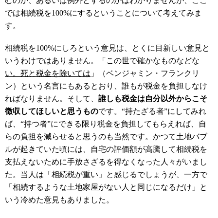
むのか、あるいは例外とするのかはわかりませんが、ここ
では相続税を100%にするということについて考えてみま
す。
相続税を100%にしろという意見は、とくに目新しい意見と
いうわけではありません。「
この世で確かなものなどな
い。死と税金を除いては
」（ベンジャミン・フランクリ
ン）という名言にもあるとおり、誰もが税金を負担しなけ
ればなりません。そして、
誰しも税金は自分以外からこそ
徴収してほしいと思うもの
です。“持たざる者”にしてみれ
ば、“持つ者”にできる限り税金を負担してもらえれば、自
らの負担を減らせると思うのも当然です。かつて土地バブ
ルが起きていた頃には、自宅の評価額が高騰して相続税を
支払えないために手放さざるを得なくなった人々がいまし
た。当人は「相続税が重い」と感じるでしょうが、一方で
「相続するような土地家屋がない人と同じになるだけ」と
いう冷めた意見もありました。