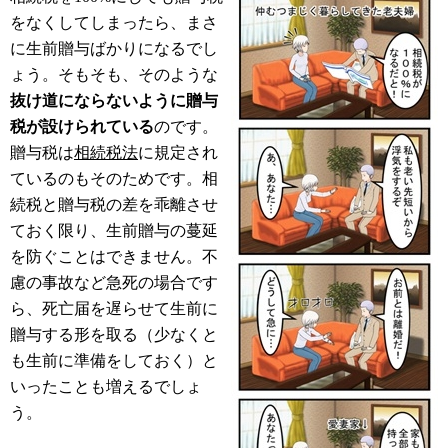
をなくしてしまったら、まさ
に生前贈与ばかりになるでし
ょう。そもそも、そのような
抜け道にならないように贈与
税が設けられている
のです。
贈与税は
相続税法
に規定され
ているのもそのためです。相
続税と贈与税の差を乖離させ
ておく限り、生前贈与の蔓延
を防ぐことはできません。不
慮の事故など急死の場合です
ら、死亡届を遅らせて生前に
贈与する形を取る（少なくと
も生前に準備をしておく）と
いったことも増えるでしょ
う。