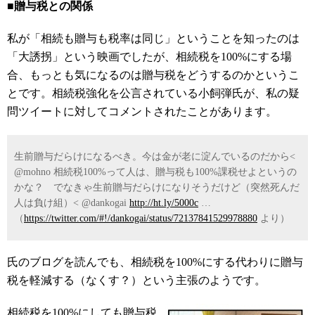
■贈与税との関係
私が「相続も贈与も税率は同じ」ということを知ったのは
「大誘拐」という映画でしたが、相続税を100%にする場
合、もっとも気になるのは贈与税をどうするのかというこ
とです。相続税強化を公言されている小飼弾氏が、私の疑
問ツイートに対してコメントされたことがあります。
生前贈与だらけになるべき。今は金が老に淀んでいるのだから<
@mohno 相続税100%って人は、贈与税も100%課税せよというの
かな？ でなきゃ生前贈与だらけになりそうだけど（突然死んだ
人は負け組）< @dankogai
http://ht.ly/5000c
…
（
https://twitter.com/#!/dankogai/status/72137841529978880
より）
氏のブログを読んでも、相続税を100%にする代わりに贈与
税を軽減する（なくす？）という主張のようです。
相続税を100%にしても贈与税