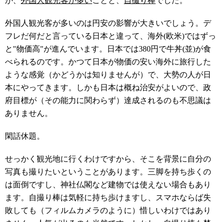
が、
外国人観光客が多い
ことと、
自撮り棒
でした。
外国人観光客が多いのは円安の影響が大きいでしょう。デ
フレだ何だと言っている日本と違って、海外(欧米)ではずっ
と"物価高"が進んでいます。日本では380円で牛丼(並)が食
べられるのです。かつて日本が物価の安い海外に旅行した
ような感覚（かどうかは知りませんが）で、大勢の人が日
本にやってきます。しかも日本は概ね治安がよいので、政
府目標が（その能力に関わらず）達成されるのも不思議は
ありません。
閑話休題。
せっかく観光地に行くわけですから、そこを背景に自分の
写真も撮りたいということがあります。三脚を持ち歩くの
は面倒ですし、神社仏閣など建物では使えない場合もあり
ます。自撮り棒は気軽に持ち歩けますし、スマホならば失
敗しても（フィルムカメラのように）惜しいわけではあり