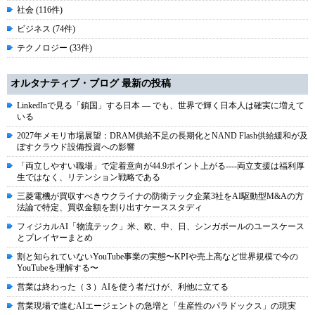
社会 (116件)
ビジネス (74件)
テクノロジー (33件)
オルタナティブ・ブログ 最新の投稿
LinkedInで見る「鎖国」する日本 ― でも、世界で輝く日本人は確実に増えて
いる
2027年メモリ市場展望：DRAM供給不足の長期化とNAND Flash供給緩和が及
ぼすクラウド設備投資への影響
「両立しやすい職場」で定着意向が44.9ポイント上がる----両立支援は福利厚
生ではなく、リテンション戦略である
三菱電機が買収すべきウクライナの防衛テック企業3社をAI駆動型M&Aの方
法論で特定、買収金額を割り出すケーススタディ
フィジカルAI「物流テック」米、欧、中、日、シンガポールのユースケース
とプレイヤーまとめ
割と知られていないYouTube事業の実態〜KPIや売上高など世界規模で今の
YouTubeを理解する〜
営業は終わった（３）AIを使う者だけが、利他に立てる
営業現場で進むAIエージェントの急増と「生産性のパラドックス」の現実