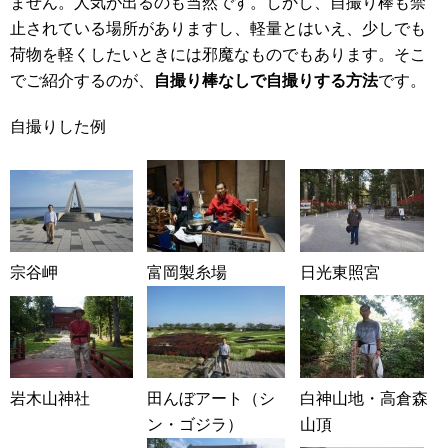
ません。人気が出るのも当然です。しかし、自撮り棒も禁
止されている場所がありますし、軽量とはいえ、少しでも
荷物を軽くしたいときには邪魔なものでもあります。そこ
でご紹介するのが、
自撮り棒なしで自撮りする方法
です。
自撮りした例
宗谷岬
富岡製糸場
日光東照宮
岩木山神社
田んぼアート（シ
白神山地・高倉森
ン・ゴジラ）
山頂