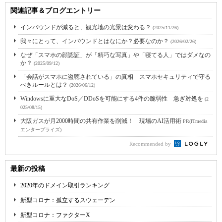
関連記事＆ブログエントリー
インバウンドが減ると、観光地の光景は変わる？
(2025/11/26)
我々にとって、インバウンドとはなにか？必要なのか？
(2026/02/26)
なぜ「スマホの顔認証」が「精巧な写真」や「寝てる人」ではダメなの
か？
(2025/09/12)
「会話がスマホに盗聴されている」の真相 スマホセキュリティで守る
べきルールとは？
(2026/06/12)
Windowsに重大なDoS／DDoSを可能にする4件の脆弱性 急ぎ対処を
(2
025/08/15)
大阪ガスが月2000時間の共有作業を削減！ 現場のAI活用術
PR(ITmedia
エンタープライズ)
Recommended by
最新の投稿
2020年のドメイン取引ランキング
新型コロナ：孤立するスウェーデン
新型コロナ：ファクターX