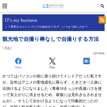
IT's my business
ＩＴ業界のコメントマニアが始めるブログ。いつまで続くのか？
観光地で自撮り棒なしで自撮りする方法
社会
»
2017/04/01
Share
Post
-
かつてはパソコンの前に座り続けてインドアだった私です
が、近年はアニメの聖地巡礼に限らず、ときどき一人旅に
出掛けるようになりました（青春18きっぷや高速バスを使
って安上がりに済ませるため、家族には見向きもされませ
んが）。そうして出かけるようになって印象的だったの