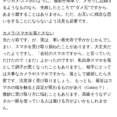
デジカメ/スマホのように、撮影が簡単で、メモリに記録す
るようなものなら、失敗したところで"ダメ元"ですから、
あまり臆することはありません。ただ、お互いに残念な思
いをすることにならないよう注意も必要です。
カメラ/スマホを落とさない
当たり前です。が、実は、寒い善光寺で手がかじかんでし
まい、スマホを受け取り損ねたことがあります。大丈夫だ
ったようですし、「会社のスマホですから」と言っていた
だけたので（まだ）よかったのですが、私自身スマホを落
として調子が悪くなったこともありますし、相手にとって
は大事なカメラやスマホですから、落として破損したら大
変です。注意深く受け取りましょう。 もっとも、最近はス
マホの端を触ると設定が変わるものがあり（Galaxy？）、
微妙に受け取り方に悩むこともあります。高級そうなデジ
タル一眼を使っている人は避ける方がよいかもしれませ
ん。