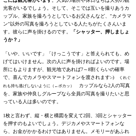
こには観光客がいます
。人気の場所や休日ならば大勢の観
光客がいるでしょう。そして、そこでは互いを撮りあうカ
ップル、家族を撮ろうとしているお父さんなど、"カメラマ
ン"以外の写真を撮ろうとしている人たちがたくさんいま
す。彼らに声を掛けるのです。
「シャッター、押しましょ
うか？」
「いや、いいです」「けっこうです」と答えられても、め
げてはいけません。次の人に声を掛ければよいのです。場
所にもよりますが、観光地であれば7～8割くらいの確率
で、喜んでカメラやスマートフォンを渡されます:-)
くれぐ
カップルなら2人の写真
れも持ち逃げしないように（←ボカッ）
を、家族や仲良しグループなら全員の写真を撮りたいと思
っている人は多いのです。
1枚と言わず、縦・横と構図を変えて2回、3回とシャッター
を押すのもよいでしょう。デジカメやスマートフォンな
ら、お金がかかるわけではありません。メモリーがあふれ