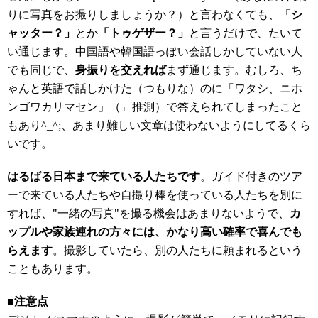
りに写真をお撮りしましょうか？）と言わなくても、
「シ
ャッター？」
とか
「トゥゲザー？」
と言うだけで、たいて
い通じます。中国語や韓国語っぽい会話しかしていない人
でも同じで、
身振りを交えれば
まず通じます。むしろ、ち
ゃんと英語で話しかけた（つもりな）のに「ワタシ、ニホ
ンゴワカリマセン」（←推測）で答えられてしまったこと
もあり^_^;、あまり難しい文章は使わないようにしてるくら
いです。
はるばる日本まで来ている人たちです
。ガイド付きのツア
ーで来ている人たちや自撮り棒を使っている人たちを別に
すれば、"一緒の写真"を撮る機会はあまりないようで、
カ
ップルや家族連れの方々には、かなり高い確率で喜んでも
らえます
。撮影していたら、別の人たちに頼まれるという
こともあります。
■注意点