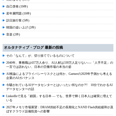
自己啓発 (19件)
若年層問題 (10件)
訪日旅行客 (5件)
韓国の追い上げ (2件)
音楽 (2件)
オルタナティブ・ブログ 最新の投稿
その「なんて」が、切り捨てているものについて
2040年、事務職は437万人余り、AI人材は339万人足りない----「人手不足」の
一言では語れない、日本の労働市場の本当の姿
AI推論によるプライバシーリスクとは何か、Gartnerの2029年予測から考える
企業のAIガバナンス
今騒がれているAIデータセンターとはいったい何なのか?!! 10分でわかるAI
データセンターの話
LinkedInで見る「鎖国」する日本 ― でも、世界で輝く日本人は確実に増えて
いる
2027年メモリ市場展望：DRAM供給不足の長期化とNAND Flash供給緩和が及
ぼすクラウド設備投資への影響