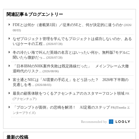
関連記事＆ブログエントリー
FDEとは何か（連載第1回）／従来のSEと、何が決定的に違うのか
(2026/
08/03)
なぜプロジェクト管理を学んでもプロジェクトは成功しないのか、ある
いはケーキの工程...
(2026/07/28)
冬の冷たい海で叫んだ英雄の名言とはいったい何か。無料版7モデルに
聞いたら微妙だっ...
(2026/07/28)
「日本IBMのNHK案件失敗は既定路線だった」 メインフレーム大撤
退時代のリスク...
(2026/08/06)
富士通とNECは「AI需要の手応え」をどう語った？ 2026年下半期の
見通しを考...
(2026/08/03)
最良の顧客体験をつくるアクセンチュアのカスタマーフロント領域
PR
(アクセンチュア)
「プロンプトが面倒」の悲鳴を解消！ AI定着のステップ
PR(ITmedia エ
ンタープライズ)
Recommended by
最新の投稿