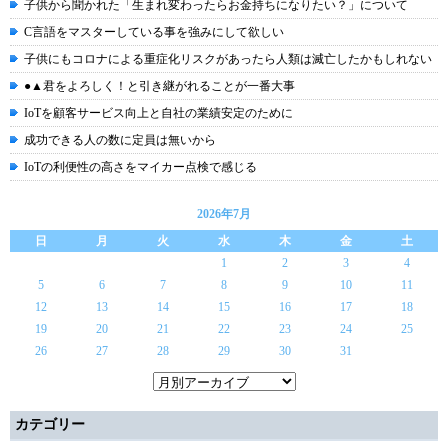
子供から聞かれた「生まれ変わったらお金持ちになりたい？」について
C言語をマスターしている事を強みにして欲しい
子供にもコロナによる重症化リスクがあったら人類は滅亡したかもしれない
●▲君をよろしく！と引き継がれることが一番大事
IoTを顧客サービス向上と自社の業績安定のために
成功できる人の数に定員は無いから
IoTの利便性の高さをマイカー点検で感じる
2026年7月
日
月
火
水
木
金
土
1
2
3
4
5
6
7
8
9
10
11
12
13
14
15
16
17
18
19
20
21
22
23
24
25
26
27
28
29
30
31
カテゴリー