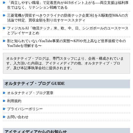
「両立しやすい職場」で定着意向が44.9ポイント上がる----両立支援は福利厚
生ではなく、リテンション戦略である
三菱電機が買収すべきウクライナの防衛テック企業3社をAI駆動型M&Aの方
法論で特定、買収金額を割り出すケーススタディ
フィジカルAI「物流テック」米、欧、中、日、シンガポールのユースケース
とプレイヤーまとめ
割と知られていないYouTube事業の実態〜KPIや売上高など世界規模で今の
YouTubeを理解する〜
オルタナティブ・ブログは、専門スタッフにより、企画・構成されていま
す。入力頂いた内容は、アイティメディアの他、オルタナティブ・ブロ
グ、及び本記事執筆会社に提供されます。
オルタナティブ・ブログ GUIDE
オルタナティブ・ブログ憲章
利用規約
プライバシーポリシー
お問い合わせ
アイティメディアからのお知らせ