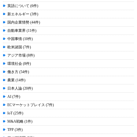
英語について (6件)
新エネルギー (3件)
国内企業情勢 (44件)
自動車業界 (11件)
中国事情 (10件)
欧米諸国 (7件)
アジア市場 (8件)
環境社会 (8件)
働き方 (54件)
農業 (14件)
日本人論 (20件)
AI (7件)
ECマーケットプレイス (7件)
IoT (25件)
M&A戦略 (1件)
TPP (3件)