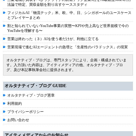
法論で特定、買収金額を割り出すケーススタディ
フィジカルAI「物流テック」米、欧、中、日、シンガポールのユースケース
とプレイヤーまとめ
割と知られていないYouTube事業の実態〜KPIや売上高など世界規模で今の
YouTubeを理解する〜
営業は終わった（３）AIを使う者だけが、利他に立てる
営業現場で進むAIエージェントの急増と「生産性のパラドックス」の現実
オルタナティブ・ブログは、専門スタッフにより、企画・構成されていま
す。入力頂いた内容は、アイティメディアの他、オルタナティブ・ブロ
グ、及び本記事執筆会社に提供されます。
オルタナティブ・ブログ GUIDE
オルタナティブ・ブログ憲章
利用規約
プライバシーポリシー
お問い合わせ
アイティメディアからのお知らせ