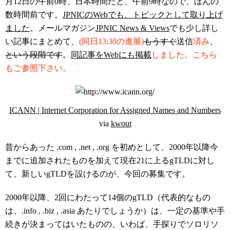
月12日の午前0時、日本時間だと、午前9時なので、ほんの
数時間前です。
JPNICのWebでも、トピックとして取り上げ
ました
。メールマガジン
JPNIC News & Views
でも少し詳し
い記事にまとめて、
(同日13:30の進展)
もうすぐ
送信
済み
、
という段階です
。
同記事をWebにも掲載
しました。こちら
もご参照下さい。
ICANN | Internet Corporation for Assigned Names and Numbers
via
kwout
昔からあった .com , .net , .org を初めとして、2000年以降今
までに追加されたものを加えて現在21に上るgTLDに対し
て、新しいgTLDを設けるのが、今回の募集です。
2000年以降、2回にわたって14個のgTLD（代表的なもの
は、.info , .biz , .asia あたりでしょうか）は、一定の基準や手
続きが決まってはいたものの、いわば、手探りでソロリソ