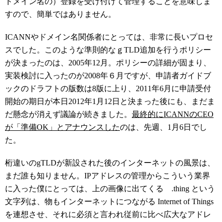
ドメイン名の）登録を受け付けて管理することを意味しま
すので、簡単ではありません。
ICANNやドメイン名関係者にとっては、非常に長いプロセ
スでした。このような準則的なｇTLD追加を行うポリシー
が決まったのは、2005年12月。ポリシーの詳細が固まり、
実装検討に入ったのが2008年６月ですが、申請者ガイドブ
ックのドラフトの版数は8版に上り、2011年6月に申請受付
開始の期日が本日2012年1月12日と決まった後にも、まだま
だ懸念が消えず議論が続きました。
最終的にICANNのCEO
が「準備OK」とアナウンスした
のは、先週、1月6日でし
た。
桁違いのgTLDが新設された後のインターネットの風景は、
まだ誰も知りません。IPアドレスの管理からこういう業界
に入った僕にとっては、上の画像に出てくる .thing という
文字列は、物もインターネットにつながる Internet of Things
を連想させ、それに必須と言われ従前に比べ広大なアドレ