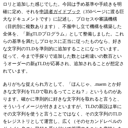
ロリと追加した感じでした。今回は予め基準や手続きを明
確に定め、それを
申請者ガイドブック
（350ページに渡る巨
大なドキュメントです）に記述し、プロセスや審議機構
（目的別に複数あります）、不服申し立て機構を構築した
全体を、「新gTLDプログラム」として整備しました。これ
らの基準を満たしプロセスに正当に従ったものなら、好き
な文字列のTLDを準則的に追加することになっています。
従って、今まで手探りで追加した数とは桁違いの数百とい
うオーダーの新gTLDが応募され、追加されることが想定さ
れています。
ありがちな捉えられ方として、「ほんじゃ、.maem とか好
きな文字列をTLDで取れるってことね？」というものがあ
ります。確かに準則的に好きな文字列を取れると言うと、
そういうイメージが付きまといますが、TLDの新設は単に
その文字列を使うと言うことではなく、その文字列のTLD
をレジストリとして運営し、広く（そのセカンドレベルの