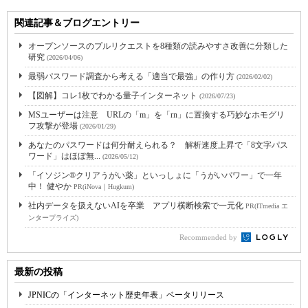
関連記事＆ブログエントリー
オープンソースのプルリクエストを8種類の読みやすさ改善に分類した
研究
(2026/04/06)
最弱パスワード調査から考える「適当で最強」の作り方
(2026/02/02)
【図解】コレ1枚でわかる量子インターネット
(2026/07/23)
MSユーザーは注意 URLの「m」を「rn」に置換する巧妙なホモグリ
フ攻撃が登場
(2026/01/29)
あなたのパスワードは何分耐えられる？ 解析速度上昇で「8文字パス
ワード」はほぼ無...
(2026/05/12)
「イソジン®クリアうがい薬」といっしょに「うがいパワー」で一年
中！ 健やか
PR(iNova｜Hugkum)
社内データを扱えないAIを卒業 アプリ横断検索で一元化
PR(ITmedia エ
ンタープライズ)
Recommended by
最新の投稿
JPNICの「インターネット歴史年表」ベータリリース