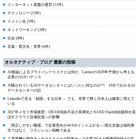
インターネット基盤の運営 (11件)
テクノロジー (15件)
ドメイン名 (5件)
ネットワーキング (3件)
社会 (8件)
言葉・異文化・世界 (6件)
オルタナティブ・ブログ 最新の投稿
AI推論によるプライバシーリスクとは何か、Gartnerの2029年予測から考える
企業のAIガバナンス
今騒がれているAIデータセンターとはいったい何なのか?!! 10分でわかるAI
データセンターの話
LinkedInで見る「鎖国」する日本 ― でも、世界で輝く日本人は確実に増えて
いる
2027年メモリ市場展望：DRAM供給不足の長期化とNAND Flash供給緩和が及
ぼすクラウド設備投資への影響
「両立しやすい職場」で定着意向が44.9ポイント上がる----両立支援は福利厚
生ではなく、リテンション戦略である
三菱電機が買収すべきウクライナの防衛テック企業3社をAI駆動型M&Aの方