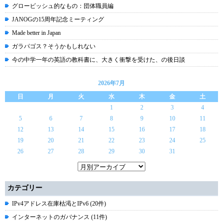
グロービッシュ的なもの：団体職員編
JANOGの15周年記念ミーティング
Made better in Japan
ガラパゴス？そうかもしれない
今の中学一年の英語の教科書に、大きく衝撃を受けた、の後日談
2026年7月
日
月
火
水
木
金
土
1
2
3
4
5
6
7
8
9
10
11
12
13
14
15
16
17
18
19
20
21
22
23
24
25
26
27
28
29
30
31
カテゴリー
IPv4アドレス在庫枯渇とIPv6 (20件)
インターネットのガバナンス (11件)