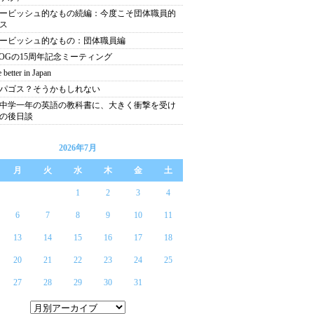
ービッシュ的なもの続編：今度こそ団体職員的
ス
ービッシュ的なもの：団体職員編
NOGの15周年記念ミーティング
better in Japan
パゴス？そうかもしれない
中学一年の英語の教科書に、大きく衝撃を受け
の後日談
2026年7月
月
火
水
木
金
土
1
2
3
4
6
7
8
9
10
11
13
14
15
16
17
18
20
21
22
23
24
25
27
28
29
30
31