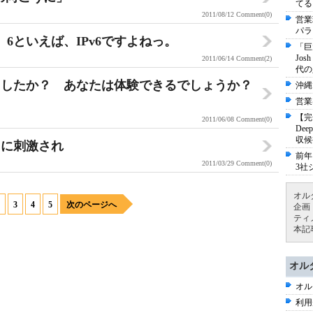
てる
2011/08/12
Comment(0)
営業
パラ
6といえば、IPv6ですよねっ。
「巨
Jo
2011/06/14
Comment(2)
代の
いましたか？ あなたは体験できるでしょうか？
沖縄
営業
【完
2011/06/08
Comment(0)
De
収候
タに刺激され
前年
2011/03/29
Comment(0)
3社
オル
3
4
5
次のページへ
企画
ティ
本記
オル
オル
利用