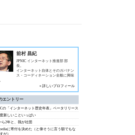
前村 昌紀
JPNIC
インターネット推進部 部
長。
インターネット自体とそのガバナン
ス・コーディネーション全般に興味
。
» 詳しいプロフィール
のエントリー
NICの「インターネット歴史年表」ベータリリース
度新しいこといっぱい
1から2年と、我が社団
kipediaに寄付を決めた（と偉そうに言う額でもな
すが）