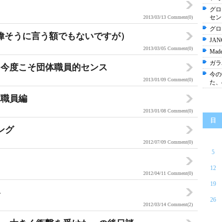
グロ
セン
2013/03/13
Comment(0)
グロ
（と偉そうに言う額でもないですが）
JA
2013/03/05
Comment(0)
Made 
ガラ
：今度こそ団体職員的センス
今の
2013/01/09
Comment(0)
た、
体職員編
2013/01/08
Comment(0)
日
ング
2012/07/09
Comment(0)
5
12
2012/04/11
Comment(0)
19
い
26
2012/03/14
Comment(2)