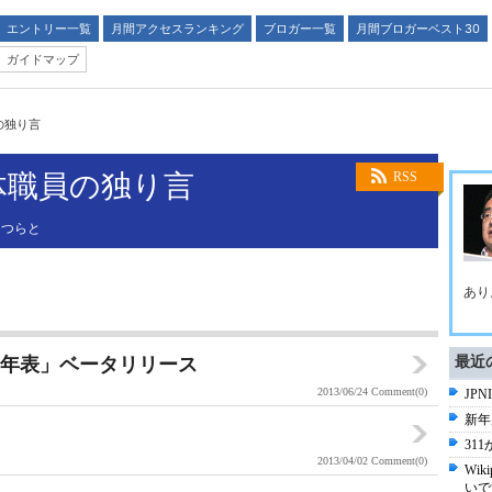
エントリー一覧
月間アクセスランキング
ブロガー一覧
月間ブロガーベスト30
ガイドマップ
の独り言
体職員の独り言
RSS
らつらと
あり
史年表」ベータリリース
最近
2013/06/24
Comment(0)
JP
新年
31
2013/04/02
Comment(0)
Wi
いで