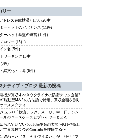
ゴリー
4アドレス在庫枯渇とIPv6 (20件)
ターネットのガバナンス (11件)
ターネット基盤の運営 (11件)
ノロジー (15件)
イン名 (5件)
トワーキング (3件)
(8件)
・異文化・世界 (6件)
タナティブ・ブログ 最新の投稿
電機が買収すべきウクライナの防衛テック企業3
AI駆動型M&Aの方法論で特定、買収金額を割り
ケーススタディ
ジカルAI「物流テック」米、欧、中、日、シン
ールのユースケースとプレイヤーまとめ
知られていないYouTube事業の実態〜KPIや売上
ど世界規模で今のYouTubeを理解する〜
は終わった（３）AIを使う者だけが、利他に立