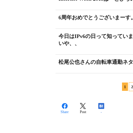
6周年おめでとうございまーす。
今日はIPv6の日って知って
いや、、
松尾公也さんの自転車通勤ネ
1
2
Share
Post
-