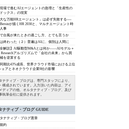
現場で進むAIエージェントの急増と「生産性の
ドックス」の現実
大な万能HRエージェント」は必ず失敗する----
sh Bersinが描くHR 2030と、マルチエージェント時
人事
で台風が来たときの過ごし方、とでも言うか
は終わった（２）普遍はAIに、個別は人間に
全解説】AI駆動型M&Aとは何か――AIモデル＋
ep Researchアルゴリズムで「会社の未来」から買
補を逆算する
同期比43%成長、世界クラウド市場における上位
シェアとネオクラウド企業9社の影響
タナティブ・ブログは、専門スタッフにより、
・構成されています。入力頂いた内容は、アイ
メディアの他、オルタナティブ・ブログ、及び
事執筆会社に提供されます。
タナティブ・ブログ GUIDE
タナティブ・ブログ憲章
規約