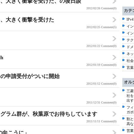
に、大きく衝撃を受けた、の後日談
2012/02/26
Comment(0)
カテ
に、大きく衝撃を受けた
IPv
イン
2012/02/25
Comment(5)
イン
テク
2012/01/22
Comment(0)
ドメ
ネッ
h
社会 
2012/01/19
Comment(0)
言葉
名の申請受付がついに開始
オル
2012/01/12
Comment(0)
三菱
社を
出す
2011/12/31
Comment(0)
フィ
ガポ
ログラム群が、秋葉原でお待ちしています
割と
2011/11/11
Comment(0)
高な
営業
とびらの向こうに」