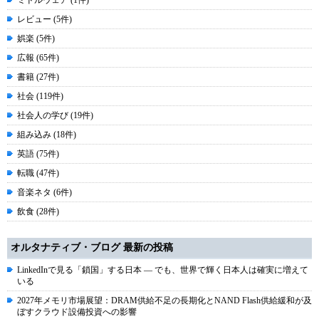
ミドルウェア (1件)
レビュー (5件)
娯楽 (5件)
広報 (65件)
書籍 (27件)
社会 (119件)
社会人の学び (19件)
組み込み (18件)
英語 (75件)
転職 (47件)
音楽ネタ (6件)
飲食 (28件)
オルタナティブ・ブログ 最新の投稿
LinkedInで見る「鎖国」する日本 ― でも、世界で輝く日本人は確実に増えて
いる
2027年メモリ市場展望：DRAM供給不足の長期化とNAND Flash供給緩和が及
ぼすクラウド設備投資への影響