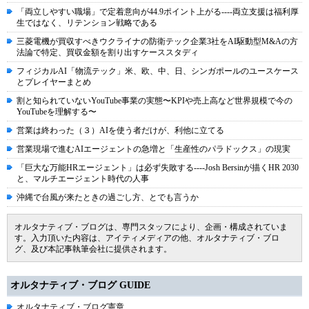
「両立しやすい職場」で定着意向が44.9ポイント上がる----両立支援は福利厚
生ではなく、リテンション戦略である
三菱電機が買収すべきウクライナの防衛テック企業3社をAI駆動型M&Aの方
法論で特定、買収金額を割り出すケーススタディ
フィジカルAI「物流テック」米、欧、中、日、シンガポールのユースケース
とプレイヤーまとめ
割と知られていないYouTube事業の実態〜KPIや売上高など世界規模で今の
YouTubeを理解する〜
営業は終わった（３）AIを使う者だけが、利他に立てる
営業現場で進むAIエージェントの急増と「生産性のパラドックス」の現実
「巨大な万能HRエージェント」は必ず失敗する----Josh Bersinが描くHR 2030
と、マルチエージェント時代の人事
沖縄で台風が来たときの過ごし方、とでも言うか
オルタナティブ・ブログは、専門スタッフにより、企画・構成されていま
す。入力頂いた内容は、アイティメディアの他、オルタナティブ・ブロ
グ、及び本記事執筆会社に提供されます。
オルタナティブ・ブログ GUIDE
オルタナティブ・ブログ憲章