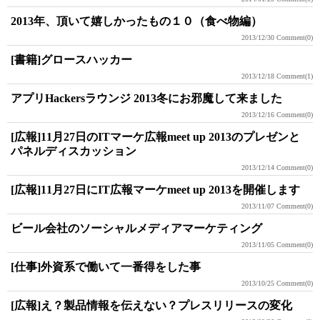
2013年、頂いて嬉しかったもの１０（食べ物編）
2013/12/30
Comment(0)
[書籍]グロースハッカー
2013/12/18
Comment(1)
アプリHackersラウンジ 2013冬にお邪魔して来ました
2013/12/16
Comment(0)
[広報]11月27日のITマーケ広報meet up 2013のプレゼンと
パネルディスカッション
2013/12/14
Comment(0)
[広報]11月27日にIT広報マーケmeet up 2013を開催します
2013/11/07
Comment(0)
ビール会社のソーシャルメディアマーケティング
2013/11/05
Comment(0)
[仕事]外資系で働いて一番得をした事
2013/10/25
Comment(0)
[広報]え？製品情報を伝えない？プレスリリースの変化