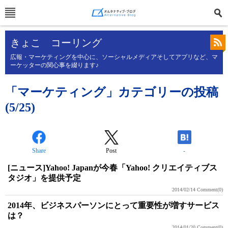
きょこ コーリング
広報・マーケティングを中心に、ソーシャルメディアそしてアプリなど、マ
ーケッターの関心事を綴ります♪
「マーケティング」カテゴリーの投稿
(5/25)
Share
Post
-
[ニュース]Yahoo! Japanが今春「Yahoo! クリエイティブス
タジオ」を提供予定
2014/02/14
Comment(0)
2014年、ビジネスパーソンにとって重要性が増すサービス
は？
2014/01/20
Comment(0)