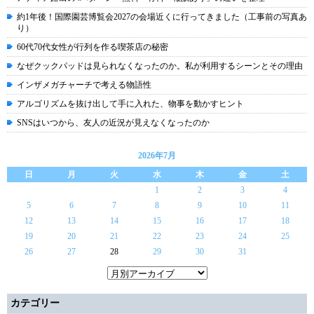
約1年後！国際園芸博覧会2027の会場近くに行ってきました（工事前の写真あ
り）
60代70代女性が行列を作る喫茶店の秘密
なぜクックパッドは見られなくなったのか。私が利用するシーンとその理由
インザメガチャーチで考える物語性
アルゴリズムを抜け出して手に入れた、物事を動かすヒント
SNSはいつから、友人の近況が見えなくなったのか
2026年7月
日
月
火
水
木
金
土
1
2
3
4
5
6
7
8
9
10
11
12
13
14
15
16
17
18
19
20
21
22
23
24
25
26
27
28
29
30
31
カテゴリー