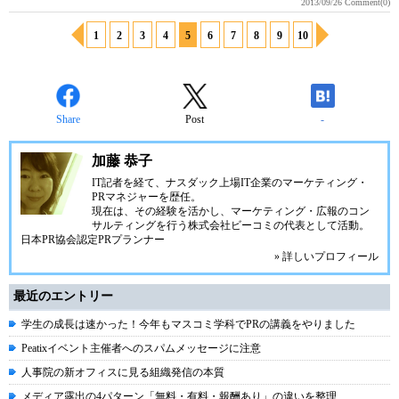
2013/09/26
Comment(0)
1
2
3
4
5
6
7
8
9
10
Share
Post
-
加藤 恭子
IT記者を経て、ナスダック上場IT企業のマーケティング・
PRマネジャーを歴任。
現在は、その経験を活かし、マーケティング・広報のコン
サルティングを行う株式会社ビーコミの代表として活動。
日本PR協会認定PRプランナー
» 詳しいプロフィール
最近のエントリー
学生の成長は速かった！今年もマスコミ学科でPRの講義をやりました
Peatixイベント主催者へのスパムメッセージに注意
人事院の新オフィスに見る組織発信の本質
メディア露出の4パターン「無料・有料・報酬あり」の違いを整理