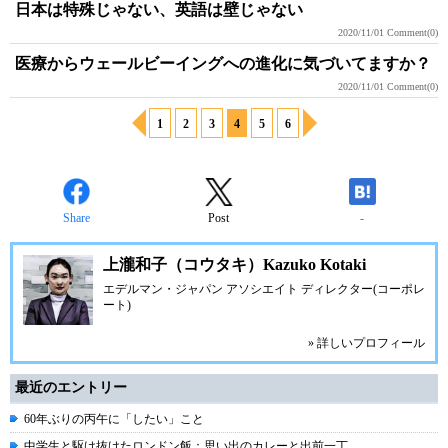
日本は特殊じゃない、英語は壁じゃない
2020/11/01
Comment(0)
医療からウェールビーイングへの進化に気づいてますか？
2020/11/01
Comment(0)
1
2
3
4
5
6
Share
Post
-
上瀧和子（コウタキ）Kazuko Kotaki
エデルマン・ジャパン アソシエイト ディレクター(コーポレ
ート)
» 詳しいプロフィール
最近のエントリー
60年ぶりの丙午に「したい」こと
中学生と駆け抜けたロンドン飯：思い出のカレーと出前一丁