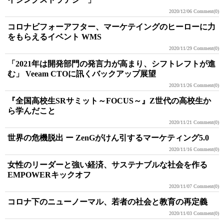
2020/12/06
Comment(0)
コロナビフォーアフター、マーケテイングのヒーローに力
をもらえるイベント WMS
2020/11/29
Comment(0)
「2021年は開発部門の発言力が高まり、シフトレフトが進
む」 Veeam CTOに訊くバックアップ展望
2020/11/26
Comment(0)
『全国高校生SRサミット～FOCUS～』Z世代の高校生か
ら学んだこと
2020/11/21
Comment(0)
世界の危機脱出 ー ZenGがけん引するマーケティング5.0
2020/11/16
Comment(0)
女性のリーダーと強い経済、サステナブルな社会を作る
EMPOWERキックオフ
2020/11/07
Comment(0)
コロナ下のニューノーマル、若者の社会と教育の再定義
2020/11/03
Comment(0)