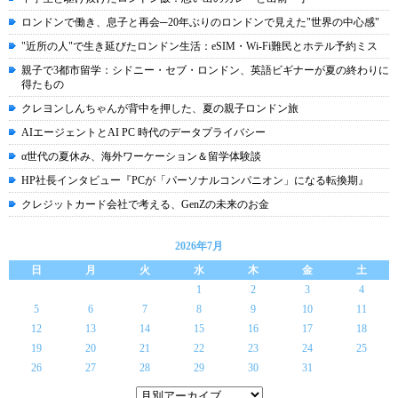
ロンドンで働き、息子と再会─20年ぶりのロンドンで見えた"世界の中心感"
"近所の人"で生き延びたロンドン生活：eSIM・Wi-Fi難民とホテル予約ミス
親子で3都市留学：シドニー・セブ・ロンドン、英語ビギナーが夏の終わりに
得たもの
クレヨンしんちゃんが背中を押した、夏の親子ロンドン旅
AIエージェントとAI PC 時代のデータプライバシー
α世代の夏休み、海外ワーケーション＆留学体験談
HP社長インタビュー『PCが「パーソナルコンパニオン」になる転換期』
クレジットカード会社で考える、GenZの未来のお金
2026年7月
日
月
火
水
木
金
土
1
2
3
4
5
6
7
8
9
10
11
12
13
14
15
16
17
18
19
20
21
22
23
24
25
26
27
28
29
30
31