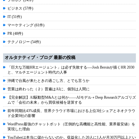
プロボノ (24件)
ビジネス (57件)
IT (51件)
マーケティング (61件)
PR (48件)
テクノロジー (54件)
オルタナティブ・ブログ 最新の投稿
「巨大な万能HRエージェント」は必ず失敗する----Josh Bersinが描くHR 2030
と、マルチエージェント時代の人事
沖縄で台風が来たときの過ごし方、とでも言うか
営業は終わった（２）普遍はAIに、個別は人間に
【完全解説】AI駆動型M&Aとは何か――AIモデル＋Deep Researchアルゴリズ
ムで「会社の未来」から買収候補を逆算する
前年同期比43%成長、世界クラウド市場における上位3社シェアとネオクラウ
ド企業9社の影響
WordPress最強のチャットボット（圧倒的な高機能と高性能、業界最安値）を
実現した理由
YouTuberは本当に儲からないのか。収益化した20人に1人が月30万円以上とい