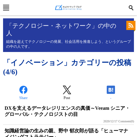
「テクノロジー・ネットワーク」の中の
人
組織を超えてテクノロジーの発展、社会活用を推進しよう、というグループ
の中の人です。
「イノベーション」カテゴリーの投稿
(4/6)
Share
Post
-
DXを支えるデータレジリエンスの真価～Veeam シニア・
グローバル・テクノロジストの目
2020/12/17
Comment(0)
知識経営論の生みの親、野中 郁次郎が語る「ヒューマナ
イジングストラテジー」