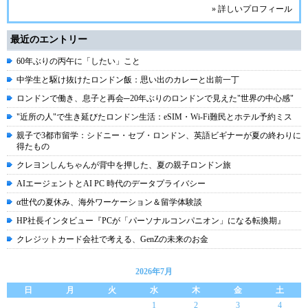
» 詳しいプロフィール
最近のエントリー
60年ぶりの丙午に「したい」こと
中学生と駆け抜けたロンドン飯：思い出のカレーと出前一丁
ロンドンで働き、息子と再会─20年ぶりのロンドンで見えた"世界の中心感"
"近所の人"で生き延びたロンドン生活：eSIM・Wi-Fi難民とホテル予約ミス
親子で3都市留学：シドニー・セブ・ロンドン、英語ビギナーが夏の終わりに
得たもの
クレヨンしんちゃんが背中を押した、夏の親子ロンドン旅
AIエージェントとAI PC 時代のデータプライバシー
α世代の夏休み、海外ワーケーション＆留学体験談
HP社長インタビュー『PCが「パーソナルコンパニオン」になる転換期』
クレジットカード会社で考える、GenZの未来のお金
2026年7月
日
月
火
水
木
金
土
1
2
3
4