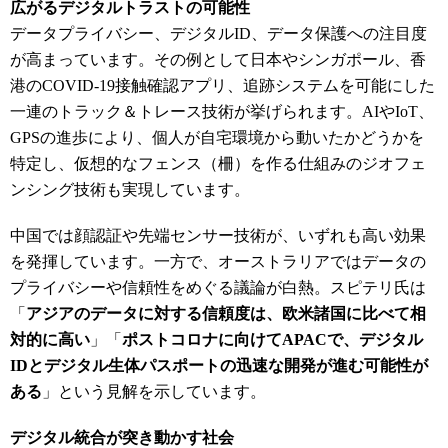
広がるデジタルトラストの可能性
データプライバシー、デジタルID
、データ保護への注目度
が高まっています。その例として日本やシンガポール、香
港の
COVID-19
接触確認アプリ、追跡システムを可能にした
一連のトラック＆トレース技術が挙げられます。
AI
や
IoT
、
GPS
の進歩により、個人が自宅環境から動いたかどうかを
特定し、仮想的なフェンス（柵）を作る仕組みのジオフェ
ンシング技術も実現しています。
中国では顔認証や先端センサー技術が、いずれも高い効果
を発揮しています。一方で、オーストラリアではデータの
プライバシーや信頼性をめぐる議論が白熱。スピテリ氏は
「
アジアのデータに対する信頼度は、欧米諸国に比べて相
対的に高い
」「
ポストコロナに向けてAPACで、デジタル
IDとデジタル生体パスポートの迅速な開発が進む可能性が
ある
」という見解を示しています。
デジタル統合が突き動かす社会