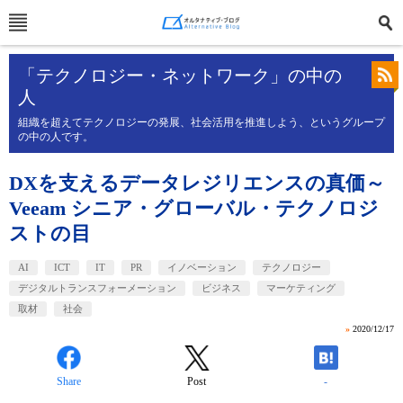
「テクノロジー・ネットワーク」の中の
人
組織を超えてテクノロジーの発展、社会活用を推進しよう、というグループ
の中の人です。
DXを支えるデータレジリエンスの真価～
Veeam シニア・グローバル・テクノロジ
ストの目
AI
ICT
IT
PR
イノベーション
テクノロジー
デジタルトランスフォーメーション
ビジネス
マーケティング
取材
社会
»
2020/12/17
Share
Post
-