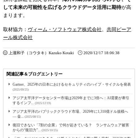
して未来の可能性を広げるクラウドデータ活用に期待
が高
まります。
取材協力：
ヴィーム・ソフトウェア株式会社
、
共同ピーア
ール株式会社
上瀧和子（コウタキ）Kazuko Kotaki
2020/12/17 18:06:38
関連記事＆ブログエントリー
Gartner、2025年の日本におけるセキュリティのハイプ・サイクルを発表
(2025/09/25)
アジア太平洋データセンター市場は2029年までに3倍へ：AI需要が牽引
するインフ...
(2025/12/19)
アジア太平洋のパブリッククラウド市場、2029年に1,310億ドル規模へ
― 金...
(2025/08/15)
復旧できない「7割の企業」で何が起きている？ ランサムウェア被害
からの“復旧力”...
(2025/10/25)