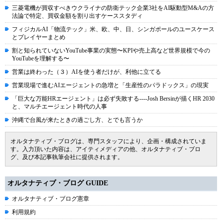
三菱電機が買収すべきウクライナの防衛テック企業3社をAI駆動型M&Aの方
法論で特定、買収金額を割り出すケーススタディ
フィジカルAI「物流テック」米、欧、中、日、シンガポールのユースケース
とプレイヤーまとめ
割と知られていないYouTube事業の実態〜KPIや売上高など世界規模で今の
YouTubeを理解する〜
営業は終わった（３）AIを使う者だけが、利他に立てる
営業現場で進むAIエージェントの急増と「生産性のパラドックス」の現実
「巨大な万能HRエージェント」は必ず失敗する----Josh Bersinが描くHR 2030
と、マルチエージェント時代の人事
沖縄で台風が来たときの過ごし方、とでも言うか
オルタナティブ・ブログは、専門スタッフにより、企画・構成されていま
す。入力頂いた内容は、アイティメディアの他、オルタナティブ・ブロ
グ、及び本記事執筆会社に提供されます。
オルタナティブ・ブログ GUIDE
オルタナティブ・ブログ憲章
利用規約