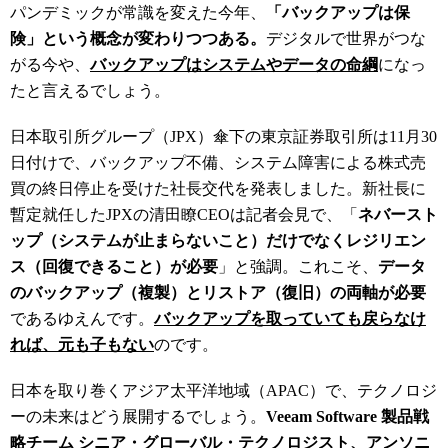
パンデミックが常識を変えた今年、
「バックアップは保
険」という概念が変わりつつある。
デジタルで世界がつな
がる今や、
バックアップはシステムやデータの命綱
になっ
たと言えるでしょう。
日本取引所グループ（JPX
）傘下の東京証券取引所は
11
月
30
日付けで、
バックアップ不備、システム障害による株式売
買の終日停止を受けた社長交代を発表しました。新社長に
暫定就任したJPX
の清田瞭
CEO
は
記者会見で、「
ネバースト
ップ（システムが止まらないこと）だけでなくレジリエン
ス（回復できること）が必要
」と強調。これこそ、
データ
のバックアップ（複製）とリストア（復旧）の両軸が必要
であるゆえんです。
バックアップを取っていても戻らなけ
れば、元も子もない
のです。
日本を取り巻くアジア太平洋地域（APAC
）で、テクノロジ
ーの未来はどう展開するでしょう。
Veeam Software
製品戦
略チーム シニア
・
グローバル
・
テクノロジスト、
アンソニ