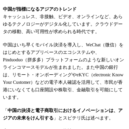
中国が指標になる
アジアの
トレンド
キャッシュレス、非接触、ビデオ、オンラインなど、あら
ゆるテクノロジーがデジタル化しています。クラウドデー
タの移動、高い可用性が求められる時代です。
中国はいち早くモバイル決済を導入し、WeChat
（微信）を
はじめとするアプリベースのエコシステムや、
Pinduoduo
（拼多多）プラットフォームのような新しいオン
ラインコマースモデルが生まれました。また中国の銀行
は、リモート
・オンボーディングやeKYC
（
electronic Know
Your Customer
）などの電子本人確認を活用して、市民が香
港にいなくても口座開設や株取引、金融取引を可能にして
います。
「
中国の
決済と電子商取引におけるイノベーションは、ア
ジアの未来をけん引する
」とスピテリ氏は述べます。