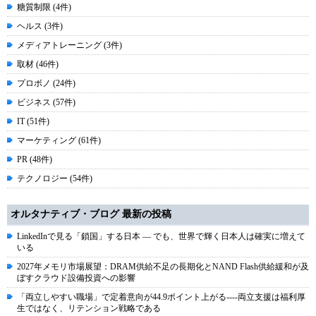
糖質制限 (4件)
ヘルス (3件)
メディアトレーニング (3件)
取材 (46件)
プロボノ (24件)
ビジネス (57件)
IT (51件)
マーケティング (61件)
PR (48件)
テクノロジー (54件)
オルタナティブ・ブログ 最新の投稿
LinkedInで見る「鎖国」する日本 ― でも、世界で輝く日本人は確実に増えて
いる
2027年メモリ市場展望：DRAM供給不足の長期化とNAND Flash供給緩和が及
ぼすクラウド設備投資への影響
「両立しやすい職場」で定着意向が44.9ポイント上がる----両立支援は福利厚
生ではなく、リテンション戦略である