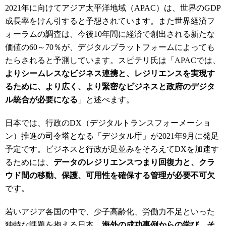
2021
年に向けてアジア太平洋地域（
APAC
）は、世界の
GDP
成長率をけん引すると予想されています。また世界経済フ
ォーラムの調査は、今後
10
年間に経済で創出される新たな
価値の
60
～
70
％が、デジタルプラットフォームによっても
たらされると予測しています。スピテリ氏は「
APAC
では、
よりシームレスなビジネス連携と、レジリエンスを実現す
るために、より広く、より緊密なビジネスと政府のデジタ
ル統合が必要になる
」と述べます。
日本では、行政のDX
（デジタルトランスフォーメーショ
ン）推進の司令塔となる「デジタル庁」が
2021
年
9
月に発足
予定です。ビジネスと行政が足並みをそろえて
DX
を加速す
るためには、
データのレジリエンスつまり回復力と、クラ
ウド間の移動、保護、可用性を確保する管理が必要不可欠
です。
若いアジア各国の中で、少子高齢化、労働力不足といった
独特な課題を抱える日本。
海外の成功事例からの学び、そ