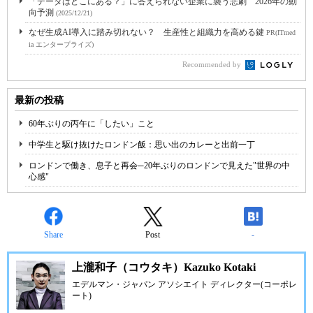
「データはどこにある？」に答えられない企業に襲う悲劇 2026年の動
向予測
(2025/12/21)
なぜ生成AI導入に踏み切れない？ 生産性と組織力を高める鍵
PR(ITmed
ia エンタープライズ)
Recommended by
最新の投稿
60年ぶりの丙午に「したい」こと
中学生と駆け抜けたロンドン飯：思い出のカレーと出前一丁
ロンドンで働き、息子と再会─20年ぶりのロンドンで見えた"世界の中
心感"
Share
Post
-
上瀧和子（コウタキ）Kazuko Kotaki
エデルマン・ジャパン アソシエイト ディレクター(コーポレ
ート)