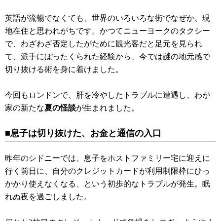
英語が流暢でなくても、世界のいろいろな街でなぜか、現
地在住と思われがちです。かつてニューヨークのタクシー
で、わざわざ否定したがために観光客だと足元を見られ
て、派手にぼったくられた
経験
から、今では謎の地元感で
切り抜ける術を身に着けました。
今回もロンドンで、肝を冷やしたトラブルに遭遇し、わが
家の新たな
夏の怪談
が生まれました。
■息子は切り抜けた、お金と通信の入口
昨年のシドニーでは、息子をホストファミリー宅に迎えに
行く前日に、自分のクレジットカードが利用制限枠にひっ
かかり使えなくなる、という初歩的なトラブルが発生。眠
れぬ夜を過ごしました。