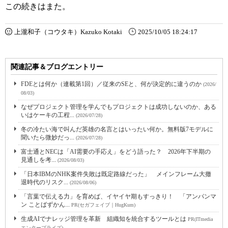
この続きはまた。
上瀧和子（コウタキ）Kazuko Kotaki
2025/10/05 18:24:17
関連記事＆ブログエントリー
FDEとは何か（連載第1回）／従来のSEと、何が決定的に違うのか
(2026/
08/03)
なぜプロジェクト管理を学んでもプロジェクトは成功しないのか、ある
いはケーキの工程...
(2026/07/28)
冬の冷たい海で叫んだ英雄の名言とはいったい何か。無料版7モデルに
聞いたら微妙だっ...
(2026/07/28)
富士通とNECは「AI需要の手応え」をどう語った？ 2026年下半期の
見通しを考...
(2026/08/03)
「日本IBMのNHK案件失敗は既定路線だった」 メインフレーム大撤
退時代のリスク...
(2026/08/06)
「言葉で伝える力」を育めば、イヤイヤ期もすっきり！ 「アンパンマ
ン ことばずかん...
PR(セガフェイブ｜HugKum)
生成AIでナレッジ管理を革新 組織知を統合するツールとは
PR(ITmedia
エンタープライズ)