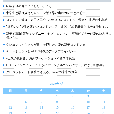
60年ぶりの丙午に「したい」こと
中学生と駆け抜けたロンドン飯：思い出のカレーと出前一丁
ロンドンで働き、息子と再会─20年ぶりのロンドンで見えた"世界の中心感"
"近所の人"で生き延びたロンドン生活：eSIM・Wi-Fi難民とホテル予約ミス
親子で3都市留学：シドニー・セブ・ロンドン、英語ビギナーが夏の終わりに
得たもの
クレヨンしんちゃんが背中を押した、夏の親子ロンドン旅
AIエージェントとAI PC 時代のデータプライバシー
α世代の夏休み、海外ワーケーション＆留学体験談
HP社長インタビュー『PCが「パーソナルコンパニオン」になる転換期』
クレジットカード会社で考える、GenZの未来のお金
2026年7月
日
月
火
水
木
金
土
1
2
3
4
5
6
7
8
9
10
11
12
13
14
15
16
17
18
19
20
21
22
23
24
25