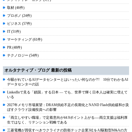
取材 (46件)
プロボノ (24件)
ビジネス (57件)
IT (51件)
マーケティング (61件)
PR (48件)
テクノロジー (54件)
オルタナティブ・ブログ 最新の投稿
今騒がれているAIデータセンターとはいったい何なのか?!! 10分でわかるAI
データセンターの話
LinkedInで見る「鎖国」する日本 ― でも、世界で輝く日本人は確実に増えて
いる
2027年メモリ市場展望：DRAM供給不足の長期化とNAND Flash供給緩和が及
ぼすクラウド設備投資への影響
「両立しやすい職場」で定着意向が44.9ポイント上がる----両立支援は福利厚
生ではなく、リテンション戦略である
三菱電機が買収すべきウクライナの防衛テック企業3社をAI駆動型M&Aの方