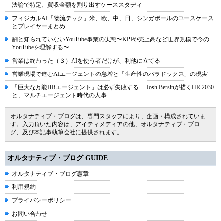
法論で特定、買収金額を割り出すケーススタディ
フィジカルAI「物流テック」米、欧、中、日、シンガポールのユースケース
とプレイヤーまとめ
割と知られていないYouTube事業の実態〜KPIや売上高など世界規模で今の
YouTubeを理解する〜
営業は終わった（３）AIを使う者だけが、利他に立てる
営業現場で進むAIエージェントの急増と「生産性のパラドックス」の現実
「巨大な万能HRエージェント」は必ず失敗する----Josh Bersinが描くHR 2030
と、マルチエージェント時代の人事
オルタナティブ・ブログは、専門スタッフにより、企画・構成されていま
す。入力頂いた内容は、アイティメディアの他、オルタナティブ・ブロ
グ、及び本記事執筆会社に提供されます。
オルタナティブ・ブログ GUIDE
オルタナティブ・ブログ憲章
利用規約
プライバシーポリシー
お問い合わせ