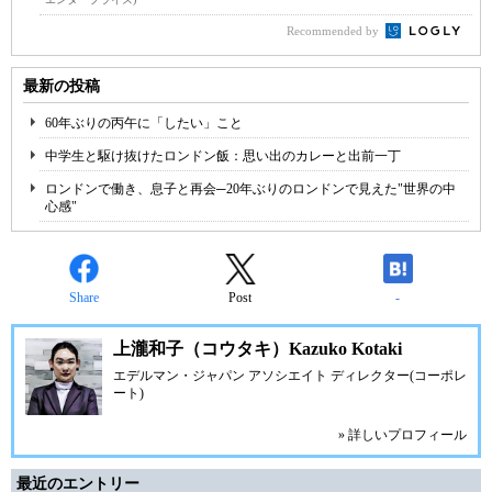
Recommended by
最新の投稿
60年ぶりの丙午に「したい」こと
中学生と駆け抜けたロンドン飯：思い出のカレーと出前一丁
ロンドンで働き、息子と再会─20年ぶりのロンドンで見えた"世界の中
心感"
Share
Post
-
上瀧和子（コウタキ）Kazuko Kotaki
エデルマン・ジャパン アソシエイト ディレクター(コーポレ
ート)
» 詳しいプロフィール
最近のエントリー