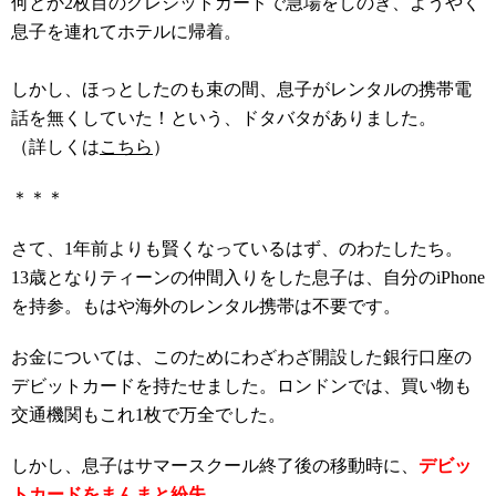
何とか2枚目のクレジットカードで急場をしのぎ、ようやく
息子を連れてホテルに帰着。
しかし、ほっとしたのも束の間、息子がレンタルの携帯電
話を無くしていた！という、ドタバタがありました。
（詳しくは
こちら
）
＊＊＊
さて、1年前よりも賢くなっているはず、のわたしたち。
13歳となりティーンの仲間入りをした息子は、自分のiPhone
を持参。もはや海外のレンタル携帯は不要です。
お金については、このためにわざわざ開設した銀行口座の
デビットカードを持たせました。ロンドンでは、買い物も
交通機関もこれ1枚で万全でした。
しかし、息子はサマースクール終了後の移動時に、
デビッ
トカードをまんまと紛失
。