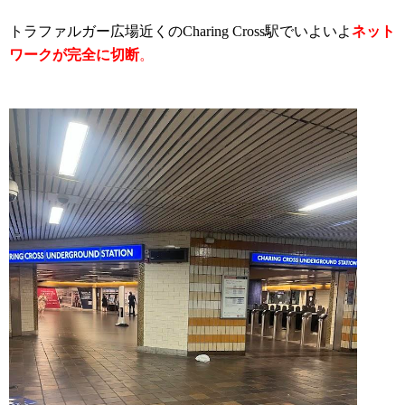
トラファルガー広場近くのCharing Cross駅でいよいよ
ネット
ワークが
完
全に切断
。