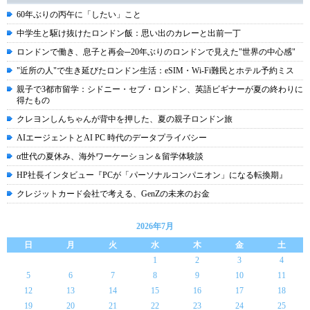
60年ぶりの丙午に「したい」こと
中学生と駆け抜けたロンドン飯：思い出のカレーと出前一丁
ロンドンで働き、息子と再会─20年ぶりのロンドンで見えた"世界の中心感"
"近所の人"で生き延びたロンドン生活：eSIM・Wi-Fi難民とホテル予約ミス
親子で3都市留学：シドニー・セブ・ロンドン、英語ビギナーが夏の終わりに
得たもの
クレヨンしんちゃんが背中を押した、夏の親子ロンドン旅
AIエージェントとAI PC 時代のデータプライバシー
α世代の夏休み、海外ワーケーション＆留学体験談
HP社長インタビュー『PCが「パーソナルコンパニオン」になる転換期』
クレジットカード会社で考える、GenZの未来のお金
2026年7月
日
月
火
水
木
金
土
1
2
3
4
5
6
7
8
9
10
11
12
13
14
15
16
17
18
19
20
21
22
23
24
25