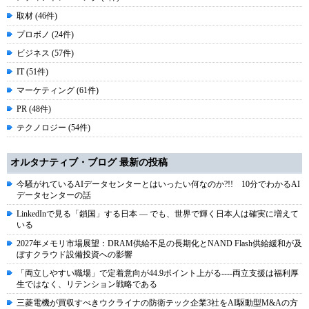
取材 (46件)
プロボノ (24件)
ビジネス (57件)
IT (51件)
マーケティング (61件)
PR (48件)
テクノロジー (54件)
オルタナティブ・ブログ 最新の投稿
今騒がれているAIデータセンターとはいったい何なのか?!! 10分でわかるAI
データセンターの話
LinkedInで見る「鎖国」する日本 ― でも、世界で輝く日本人は確実に増えて
いる
2027年メモリ市場展望：DRAM供給不足の長期化とNAND Flash供給緩和が及
ぼすクラウド設備投資への影響
「両立しやすい職場」で定着意向が44.9ポイント上がる----両立支援は福利厚
生ではなく、リテンション戦略である
三菱電機が買収すべきウクライナの防衛テック企業3社をAI駆動型M&Aの方