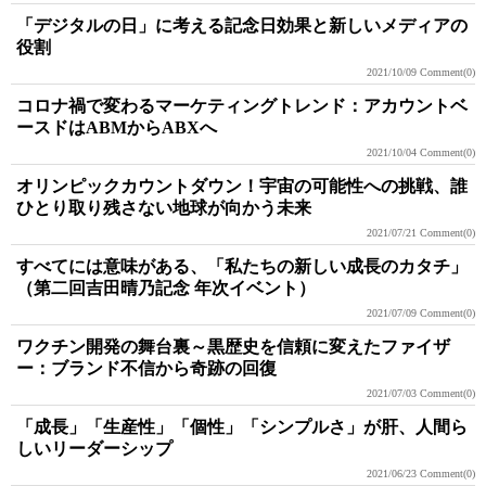
「デジタルの日」に考える記念日効果と新しいメディアの
役割
2021/10/09
Comment(0)
コロナ禍で変わるマーケティングトレンド：アカウントベ
ースドはABMからABXへ
2021/10/04
Comment(0)
オリンピックカウントダウン！宇宙の可能性への挑戦、誰
ひとり取り残さない地球が向かう未来
2021/07/21
Comment(0)
すべてには意味がある、「私たちの新しい成長のカタチ」
（第二回吉田晴乃記念 年次イベント）
2021/07/09
Comment(0)
ワクチン開発の舞台裏～黒歴史を信頼に変えたファイザ
ー：ブランド不信から奇跡の回復
2021/07/03
Comment(0)
「成長」「生産性」「個性」「シンプルさ」が肝、人間ら
しいリーダーシップ
2021/06/23
Comment(0)