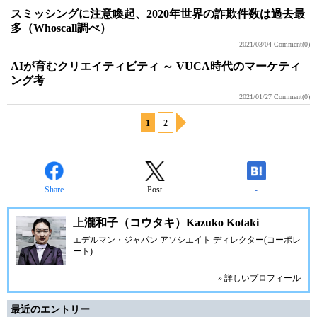
スミッシングに注意喚起、2020年世界の詐欺件数は過去最
多（Whoscall調べ）
2021/03/04
Comment(0)
AIが育むクリエイティビティ ～ VUCA時代のマーケティ
ング考
2021/01/27
Comment(0)
1
2
Share
Post
-
上瀧和子（コウタキ）Kazuko Kotaki
エデルマン・ジャパン アソシエイト ディレクター(コーポレ
ート)
» 詳しいプロフィール
最近のエントリー