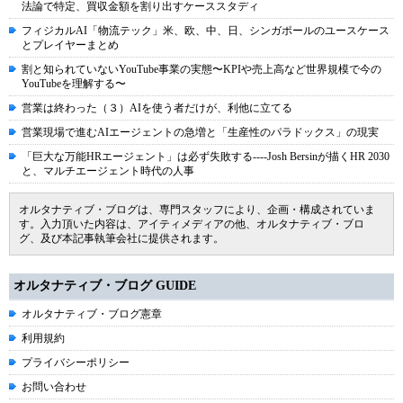
法論で特定、買収金額を割り出すケーススタディ
フィジカルAI「物流テック」米、欧、中、日、シンガポールのユースケース
とプレイヤーまとめ
割と知られていないYouTube事業の実態〜KPIや売上高など世界規模で今の
YouTubeを理解する〜
営業は終わった（３）AIを使う者だけが、利他に立てる
営業現場で進むAIエージェントの急増と「生産性のパラドックス」の現実
「巨大な万能HRエージェント」は必ず失敗する----Josh Bersinが描くHR 2030
と、マルチエージェント時代の人事
オルタナティブ・ブログは、専門スタッフにより、企画・構成されていま
す。入力頂いた内容は、アイティメディアの他、オルタナティブ・ブロ
グ、及び本記事執筆会社に提供されます。
オルタナティブ・ブログ GUIDE
オルタナティブ・ブログ憲章
利用規約
プライバシーポリシー
お問い合わせ