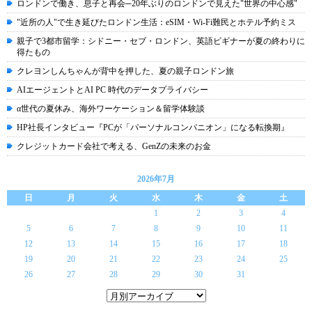
ロンドンで働き、息子と再会─20年ぶりのロンドンで見えた"世界の中心感"
"近所の人"で生き延びたロンドン生活：eSIM・Wi-Fi難民とホテル予約ミス
親子で3都市留学：シドニー・セブ・ロンドン、英語ビギナーが夏の終わりに
得たもの
クレヨンしんちゃんが背中を押した、夏の親子ロンドン旅
AIエージェントとAI PC 時代のデータプライバシー
α世代の夏休み、海外ワーケーション＆留学体験談
HP社長インタビュー『PCが「パーソナルコンパニオン」になる転換期』
クレジットカード会社で考える、GenZの未来のお金
2026年7月
日
月
火
水
木
金
土
1
2
3
4
5
6
7
8
9
10
11
12
13
14
15
16
17
18
19
20
21
22
23
24
25
26
27
28
29
30
31