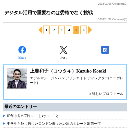
2018/02/06
Comment(0)
デジタル活用で重要なのは委縮でなく挑戦
2018/01/31
Comment(0)
1
2
3
4
5
6
Share
Post
-
上瀧和子（コウタキ）Kazuko Kotaki
エデルマン・ジャパン アソシエイト ディレクター(コーポレ
ート)
» 詳しいプロフィール
最近のエントリー
60年ぶりの丙午に「したい」こと
中学生と駆け抜けたロンドン飯：思い出のカレーと出前一丁