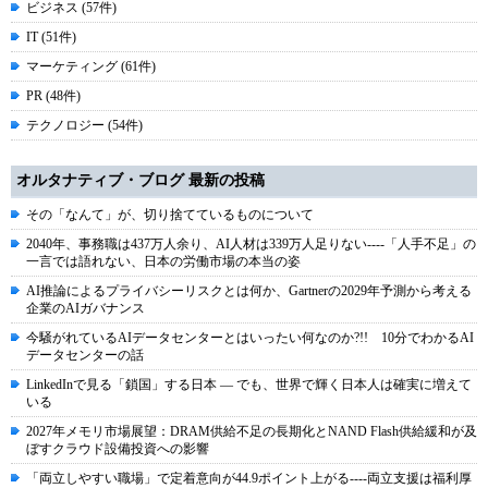
ビジネス (57件)
IT (51件)
マーケティング (61件)
PR (48件)
テクノロジー (54件)
オルタナティブ・ブログ 最新の投稿
その「なんて」が、切り捨てているものについて
2040年、事務職は437万人余り、AI人材は339万人足りない----「人手不足」の
一言では語れない、日本の労働市場の本当の姿
AI推論によるプライバシーリスクとは何か、Gartnerの2029年予測から考える
企業のAIガバナンス
今騒がれているAIデータセンターとはいったい何なのか?!! 10分でわかるAI
データセンターの話
LinkedInで見る「鎖国」する日本 ― でも、世界で輝く日本人は確実に増えて
いる
2027年メモリ市場展望：DRAM供給不足の長期化とNAND Flash供給緩和が及
ぼすクラウド設備投資への影響
「両立しやすい職場」で定着意向が44.9ポイント上がる----両立支援は福利厚