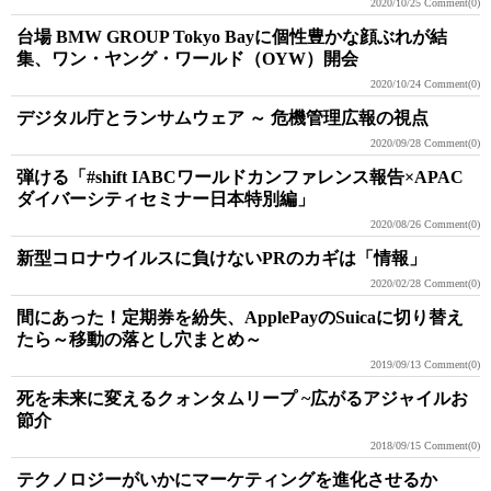
2020/10/25
Comment(0)
台場 BMW GROUP Tokyo Bayに個性豊かな顔ぶれが結
集、ワン・ヤング・ワールド（OYW）開会
2020/10/24
Comment(0)
デジタル庁とランサムウェア ～ 危機管理広報の視点
2020/09/28
Comment(0)
弾ける「#shift IABCワールドカンファレンス報告×APAC
ダイバーシティセミナー日本特別編」
2020/08/26
Comment(0)
新型コロナウイルスに負けないPRのカギは「情報」
2020/02/28
Comment(0)
間にあった！定期券を紛失、ApplePayのSuicaに切り替え
たら～移動の落とし穴まとめ～
2019/09/13
Comment(0)
死を未来に変えるクォンタムリープ ~広がるアジャイルお
節介
2018/09/15
Comment(0)
テクノロジーがいかにマーケティングを進化させるか