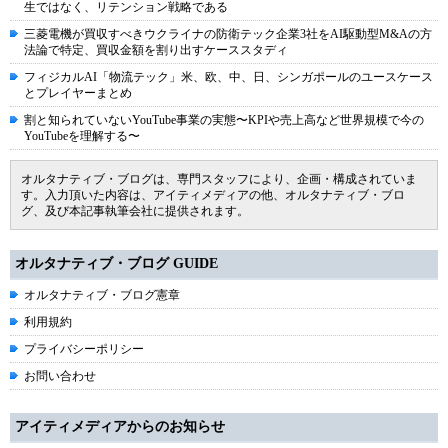
生ではなく、リテンション戦略である
三菱電機が買収すべきウクライナの防衛テック企業3社をAI駆動型M&Aの方
法論で特定、買収金額を割り出すケーススタディ
フィジカルAI「物流テック」米、欧、中、日、シンガポールのユースケース
とプレイヤーまとめ
割と知られていないYouTube事業の実態〜KPIや売上高など世界規模で今の
YouTubeを理解する〜
オルタナティブ・ブログは、専門スタッフにより、企画・構成されていま
す。入力頂いた内容は、アイティメディアの他、オルタナティブ・ブロ
グ、及び本記事執筆会社に提供されます。
オルタナティブ・ブログ GUIDE
オルタナティブ・ブログ憲章
利用規約
プライバシーポリシー
お問い合わせ
アイティメディアからのお知らせ