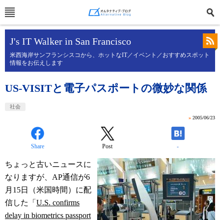
J's IT Walker in San Francisco
米西海岸サンフランシスコから、ホットなIT／イベント／おすすめスポット
情報をお伝えします
US-VISITと電子パスポートの微妙な関係
社会
»
2005/06/23
Share
Post
-
ちょっと古いニュースに
なりますが、AP通信が6
月15日（米国時間）に配
信した「
U.S. confirms
delay in biometrics passport