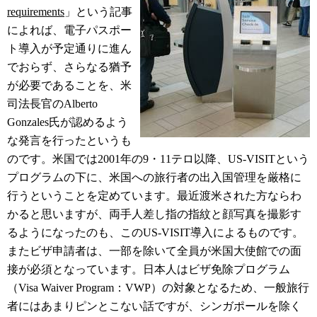
requirements
」という記事
によれば、電子パスポー
ト導入が予定通りに進ん
でおらず、さらなる猶予
が必要であることを、米
司法長官のAlberto
Gonzales氏が認めるよう
な発言を行ったというも
のです。米国では2001年の9・11テロ以降、US-VISITという
プログラムの下に、米国への旅行者の出入国管理を厳格に
行うということを定めています。最近渡米された方ならわ
かると思いますが、両手人差し指の指紋と顔写真を撮影す
るようになったのも、このUS-VISIT導入によるものです。
またビザ申請者は、一部を除いて全員が米国大使館での面
接が必須となっています。日本人はビザ免除プログラム
（Visa Waiver Program：VWP）の対象となるため、一般旅行
者にはあまりピンとこない話ですが、シンガポールを除く