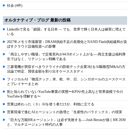
社会 (4件)
オルタナティブ・ブログ 最新の投稿
LinkedInで見る「鎖国」する日本 ― でも、世界で輝く日本人は確実に増えて
いる
2027年メモリ市場展望：DRAM供給不足の長期化とNAND Flash供給緩和が及
ぼすクラウド設備投資への影響
「両立しやすい職場」で定着意向が44.9ポイント上がる----両立支援は福利厚
生ではなく、リテンション戦略である
三菱電機が買収すべきウクライナの防衛テック企業3社をAI駆動型M&Aの方
法論で特定、買収金額を割り出すケーススタディ
フィジカルAI「物流テック」米、欧、中、日、シンガポールのユースケース
とプレイヤーまとめ
割と知られていないYouTube事業の実態〜KPIや売上高など世界規模で今の
YouTubeを理解する〜
営業は終わった（３）AIを使う者だけが、利他に立てる
営業現場で進むAIエージェントの急増と「生産性のパラドックス」の現実
「巨大な万能HRエージェント」は必ず失敗する----Josh Bersinが描くHR 2030
と、マルチエージェント時代の人事