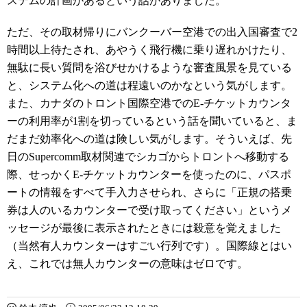
ステムの計画があるという話がありました。
ただ、その取材帰りにバンクーバー空港での出入国審査で2
時間以上待たされ、あやうく飛行機に乗り遅れかけたり、
無駄に長い質問を浴びせかけるような審査風景を見ている
と、システム化への道は程遠いのかなという気がします。
また、カナダのトロント国際空港でのE-チケットカウンタ
ーの利用率が1割を切っているという話を聞いていると、ま
だまだ効率化への道は険しい気がします。そういえば、先
日のSupercomm取材関連でシカゴからトロントへ移動する
際、せっかくE-チケットカウンターを使ったのに、パスポ
ートの情報をすべて手入力させられ、さらに「正規の搭乗
券は人のいるカウンターで受け取ってください」というメ
ッセージが最後に表示されたときには殺意を覚えました
（当然有人カウンターはすごい行列です）。国際線とはい
え、これでは無人カウンターの意味はゼロです。