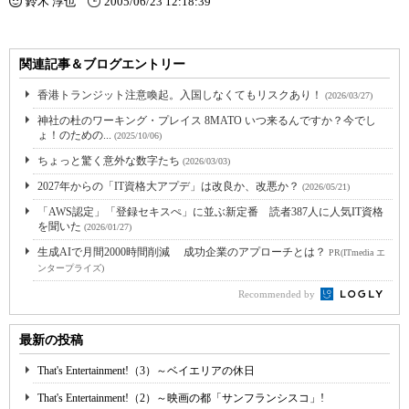
鈴木 淳也
2005/06/23 12:18:39
関連記事＆ブログエントリー
香港トランジット注意喚起。入国しなくてもリスクあり！
(2026/03/27)
神社の杜のワーキング・プレイス 8MATO いつ来るんですか？今でし
ょ！のための...
(2025/10/06)
ちょっと驚く意外な数字たち
(2026/03/03)
2027年からの「IT資格大アプデ」は改良か、改悪か？
(2026/05/21)
「AWS認定」「登録セキスぺ」に並ぶ新定番 読者387人に人気IT資格
を聞いた
(2026/01/27)
生成AIで月間2000時間削減 成功企業のアプローチとは？
PR(ITmedia エ
ンタープライズ)
Recommended by
最新の投稿
That's Entertainment!（3）～ベイエリアの休日
That's Entertainment!（2）～映画の都「サンフランシスコ」!