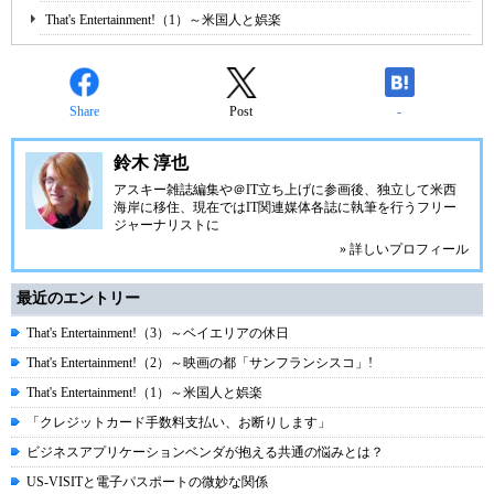
That's Entertainment!（1）～米国人と娯楽
Share
Post
-
鈴木 淳也
アスキー雑誌編集や
＠IT
立ち上げに参画後、独立して米西
海岸に移住、現在ではIT関連媒体各誌に執筆を行うフリー
ジャーナリストに
» 詳しいプロフィール
最近のエントリー
That's Entertainment!（3）～ベイエリアの休日
That's Entertainment!（2）～映画の都「サンフランシスコ」!
That's Entertainment!（1）～米国人と娯楽
「クレジットカード手数料支払い、お断りします」
ビジネスアプリケーションベンダが抱える共通の悩みとは？
US-VISITと電子パスポートの微妙な関係