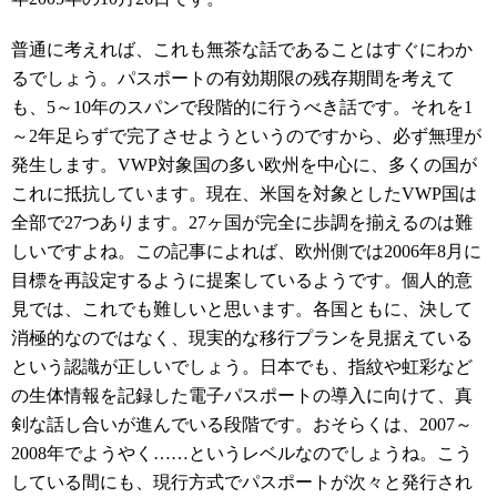
普通に考えれば、これも無茶な話であることはすぐにわか
るでしょう。パスポートの有効期限の残存期間を考えて
も、5～10年のスパンで段階的に行うべき話です。それを1
～2年足らずで完了させようというのですから、必ず無理が
発生します。VWP対象国の多い欧州を中心に、多くの国が
これに抵抗しています。現在、米国を対象としたVWP国は
全部で27つあります。27ヶ国が完全に歩調を揃えるのは難
しいですよね。この記事によれば、欧州側では2006年8月に
目標を再設定するように提案しているようです。個人的意
見では、これでも難しいと思います。各国ともに、決して
消極的なのではなく、現実的な移行プランを見据えている
という認識が正しいでしょう。日本でも、指紋や虹彩など
の生体情報を記録した電子パスポートの導入に向けて、真
剣な話し合いが進んでいる段階です。おそらくは、2007～
2008年でようやく……というレベルなのでしょうね。こう
している間にも、現行方式でパスポートが次々と発行され