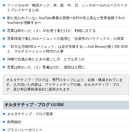
フィジカルAI「物流テック」米、欧、中、日、シンガポールのユースケース
とプレイヤーまとめ
割と知られていないYouTube事業の実態〜KPIや売上高など世界規模で今の
YouTubeを理解する〜
営業は終わった（３）AIを使う者だけが、利他に立てる
営業現場で進むAIエージェントの急増と「生産性のパラドックス」の現実
「巨大な万能HRエージェント」は必ず失敗する----Josh Bersinが描くHR 2030
と、マルチエージェント時代の人事
沖縄で台風が来たときの過ごし方、とでも言うか
営業は終わった（２）普遍はAIに、個別は人間に
オルタナティブ・ブログは、専門スタッフにより、企画・構成されていま
す。入力頂いた内容は、アイティメディアの他、オルタナティブ・ブロ
グ、及び本記事執筆会社に提供されます。
オルタナティブ・ブログ GUIDE
オルタナティブ・ブログ憲章
利用規約
プライバシーポリシー