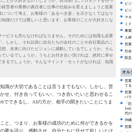
のことが大好きなのでしょうか。担当部門にプロダクトを売っ
ビジネ
の経営者や業務の責任者に仕事の仕組みを変えましょうと提案
ビジ
様について考え、お客様の「あるべき姿」を示さなくてはなり
マネ
の知識だけでは難しいと思います。お客様のことが大好きにな
ミド
事業戦
サービスも売らなければなりません。そのためには知識も必要
人材育
す。しかし、それ以前に自分たちの会社のことや自社製品のこ
営業
思想、未来に向けたビジョンに感動しているでしょうか。そん
社会 
っているでしょうか。うちとお付き合い頂ければ、絶対に幸せ
防災
できるでしょうか。そんなマインド・セットがなければ、知識
オル
営業
てる
知識が大切であることは言うまでもない。しかし、営
営業
かせ、付き合ってもいい、つき合いたいと思わせるこ
パラ
eb
でできるし、
AI
の方が、相手の聞きたいことにうま
「巨
Jo
代の
沖縄
こと、つまり、お客様の成功のために何ができるかを
営業
の夢を語り、感動させ、自分たちに任せて欲しいとは