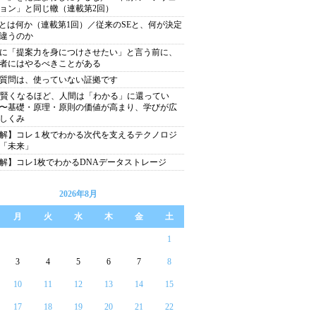
ョン」と同じ轍（連載第2回）
Eとは何か（連載第1回）／従来のSEと、何が決定
違うのか
に「提案力を身につけさせたい」と言う前に、
者にはやるべきことがある
質問は、使っていない証拠です
が賢くなるほど、人間は「わかる」に還ってい
〜基礎・原理・原則の価値が高まり、学びが広
しくみ
解】コレ１枚でわかる次代を支えるテクノロジ
「未来」
解】コレ1枚でわかるDNAデータストレージ
2026年8月
月
火
水
木
金
土
1
3
4
5
6
7
8
10
11
12
13
14
15
17
18
19
20
21
22