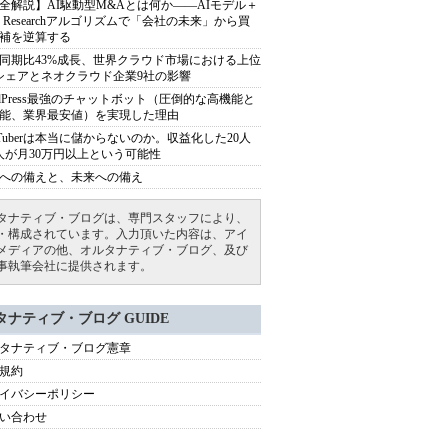
全解説】AI駆動型M&Aとは何か――AIモデル＋
ep Researchアルゴリズムで「会社の未来」から買
補を逆算する
同期比43%成長、世界クラウド市場における上位
シェアとネオクラウド企業9社の影響
rdPress最強のチャットボット（圧倒的な高機能と
能、業界最安値）を実現した理由
uTuberは本当に儲からないのか。収益化した20人
人が月30万円以上という可能性
への備えと、未来への備え
タナティブ・ブログは、専門スタッフにより、
・構成されています。入力頂いた内容は、アイ
メディアの他、オルタナティブ・ブログ、及び
事執筆会社に提供されます。
タナティブ・ブログ GUIDE
タナティブ・ブログ憲章
規約
イバシーポリシー
い合わせ