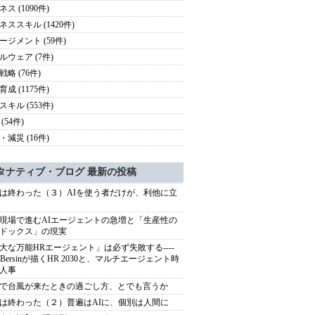
ス (1090件)
ネススキル (1420件)
ージメント (59件)
ルウェア (7件)
略 (76件)
成 (1175件)
スキル (553件)
(54件)
・減災 (16件)
タナティブ・ブログ 最新の投稿
は終わった（３）AIを使う者だけが、利他に立
現場で進むAIエージェントの急増と「生産性の
ドックス」の現実
大な万能HRエージェント」は必ず失敗する----
sh Bersinが描くHR 2030と、マルチエージェント時
人事
で台風が来たときの過ごし方、とでも言うか
は終わった（２）普遍はAIに、個別は人間に