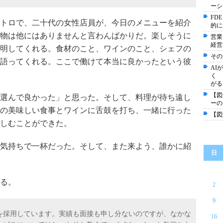
ーシ
FD
トロで、二十代の女性店員が、今日のメニューを紹介
的に
物は他にはありませんと言わんばかりだ。楽しそうに
営業
経営
明してくれる。食材のこと、ワインのこと、シェフの
その
語ってくれる。ここで働けて本当に良かったという彼
AI
く 
がる
【図
選んで良かった」と思った。そして、料理が待ち遠し
ーの
の美味しい食事とワインに舌鼓を打ち、一緒に行った
【図
しむことができた。
気持ちで一杯だった。そして、また来よう、誰かに紹
日
る。
2
9
を採用しています。実績も面接も申し分ないのですが、なかな
16