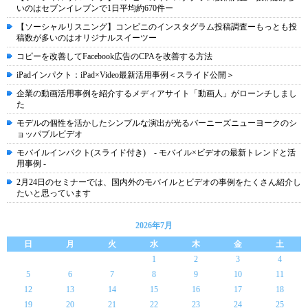
いのはセブンイレブンで1日平均約670件ー
【ソーシャルリスニング】コンビニのインスタグラム投稿調査ーもっとも投
稿数が多いのはオリジナルスイーツー
コピーを改善してFacebook広告のCPAを改善する方法
iPadインパクト：iPad×Video最新活用事例＜スライド公開＞
企業の動画活用事例を紹介するメディアサイト「動画人」がローンチしまし
た
モデルの個性を活かしたシンプルな演出が光るバーニーズニューヨークのシ
ョッパブルビデオ
モバイルインパクト(スライド付き) - モバイル×ビデオの最新トレンドと活
用事例 -
2月24日のセミナーでは、国内外のモバイルとビデオの事例をたくさん紹介し
たいと思っています
2026年7月
日
月
火
水
木
金
土
1
2
3
4
5
6
7
8
9
10
11
12
13
14
15
16
17
18
19
20
21
22
23
24
25