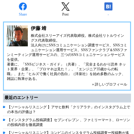
Share
Post
-
伊藤 靖
株式会社スリーアイズ代表取締役。株式会社リトルウイン
グス代表取締役。
法人向けにSNSコミュニケーション調査サービス、SNSコミ
ュニケーション運用サービス、SNSファンクラブ＆SNSファ
ンミーティング運用サービスの、三つのSNSコミュニケーションサービス
を提供。
著書に、「SNSビジネス・ガイド」（共著）、「完全まるわかり読本 ネッ
ト業界・企業」、「プロマネは見た！」、「エンジニア35歳からの転
職」、また「ヒルズで働く社員の告白」（洋泉社）を始め多数のムック、
雑誌に執筆がある。
» 詳しいプロフィール
最近のエントリー
【ソーシャルリスニング 】アサヒ飲料「クリアラテ」のインスタグラム上で
の本当の評価は？
【インスタグラム投稿調査】セブンイレブン 、ファミリーマート、ローソン
の投稿内容を徹底調査
【ソーシャルリスニング】コンビニのインスタグラム投稿調査ー投稿数が多