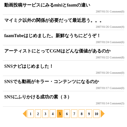
動画投稿サービスにみるmixiとfaamの違い
2007/01/31
Comment(0)
マイミク以外の関係が必要だって最近思う。。。
2007/01/26
Comment(4)
faamTubeはじめました。新鮮なうちにどうぞ！
2007/01/24
Comment(6)
アーティストにとってCGMはどんな価値があるのか
2007/01/22
Comment(8)
SNSナビはじめました！
2007/01/20
Comment(0)
SNSでも動画がキラー・コンテンツになるのか
2007/01/17
Comment(0)
SNSにふりかける成功の素（３）
2007/01/14
Comment(3)
1
2
3
4
5
6
7
8
9
10