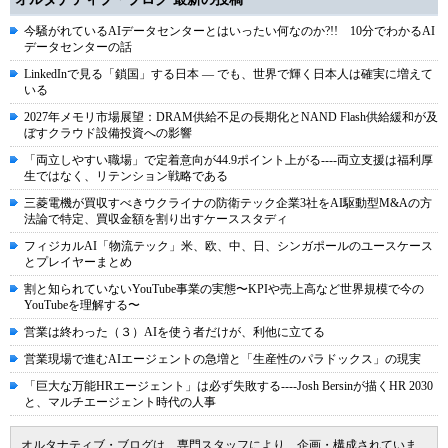
今騒がれているAIデータセンターとはいったい何なのか?!! 10分でわかるAI
データセンターの話
LinkedInで見る「鎖国」する日本 ― でも、世界で輝く日本人は確実に増えて
いる
2027年メモリ市場展望：DRAM供給不足の長期化とNAND Flash供給緩和が及
ぼすクラウド設備投資への影響
「両立しやすい職場」で定着意向が44.9ポイント上がる----両立支援は福利厚
生ではなく、リテンション戦略である
三菱電機が買収すべきウクライナの防衛テック企業3社をAI駆動型M&Aの方
法論で特定、買収金額を割り出すケーススタディ
フィジカルAI「物流テック」米、欧、中、日、シンガポールのユースケース
とプレイヤーまとめ
割と知られていないYouTube事業の実態〜KPIや売上高など世界規模で今の
YouTubeを理解する〜
営業は終わった（３）AIを使う者だけが、利他に立てる
営業現場で進むAIエージェントの急増と「生産性のパラドックス」の現実
「巨大な万能HRエージェント」は必ず失敗する----Josh Bersinが描くHR 2030
と、マルチエージェント時代の人事
オルタナティブ・ブログは、専門スタッフにより、企画・構成されていま