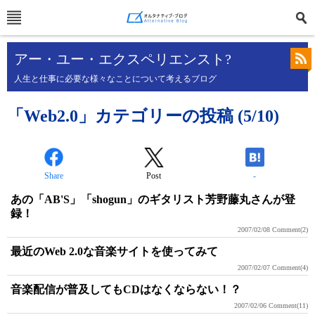
アー・ユー・エクスペリエンスト?
人生と仕事に必要な様々なことについて考えるブログ
「Web2.0」カテゴリーの投稿 (5/10)
Share
Post
-
あの「AB'S」「shogun」のギタリスト芳野藤丸さんが登
録！
2007/02/08
Comment(2)
最近のWeb 2.0な音楽サイトを使ってみて
2007/02/07
Comment(4)
音楽配信が普及してもCDはなくならない！？
2007/02/06
Comment(11)