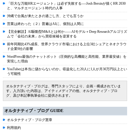
「巨大な万能HRエージェント」は必ず失敗する----Josh Bersinが描くHR 2030
と、マルチエージェント時代の人事
沖縄で台風が来たときの過ごし方、とでも言うか
営業は終わった（２）普遍はAIに、個別は人間に
【完全解説】AI駆動型M&Aとは何か――AIモデル＋Deep Researchアルゴリズ
ムで「会社の未来」から買収候補を逆算する
前年同期比43%成長、世界クラウド市場における上位3社シェアとネオクラウ
ド企業9社の影響
WordPress最強のチャットボット（圧倒的な高機能と高性能、業界最安値）を
実現した理由
YouTuberは本当に儲からないのか。収益化した20人に1人が月30万円以上とい
う可能性
オルタナティブ・ブログは、専門スタッフにより、企画・構成されていま
す。入力頂いた内容は、アイティメディアの他、オルタナティブ・ブロ
グ、及び本記事執筆会社に提供されます。
オルタナティブ・ブログ GUIDE
オルタナティブ・ブログ憲章
利用規約