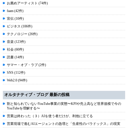
お薦めアーティスト (74件)
faam (42件)
宣伝 (10件)
ビジネス (106件)
テクノロジー (26件)
音楽 (123件)
社会 (60件)
読書 (14件)
サマー・オブ・ラブ (2件)
SNS (112件)
Web2.0 (94件)
オルタナティブ・ブログ 最新の投稿
割と知られていないYouTube事業の実態〜KPIや売上高など世界規模で今の
YouTubeを理解する〜
営業は終わった（３）AIを使う者だけが、利他に立てる
営業現場で進むAIエージェントの急増と「生産性のパラドックス」の現実