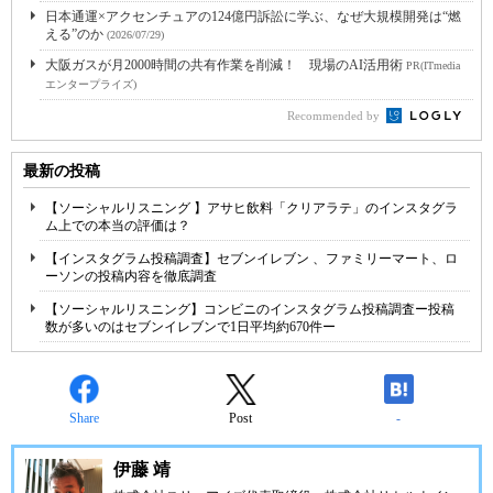
日本通運×アクセンチュアの124億円訴訟に学ぶ、なぜ大規模開発は“燃
える”のか
(2026/07/29)
大阪ガスが月2000時間の共有作業を削減！ 現場のAI活用術
PR(ITmedia
エンタープライズ)
Recommended by
最新の投稿
【ソーシャルリスニング 】アサヒ飲料「クリアラテ」のインスタグラ
ム上での本当の評価は？
【インスタグラム投稿調査】セブンイレブン 、ファミリーマート、ロ
ーソンの投稿内容を徹底調査
【ソーシャルリスニング】コンビニのインスタグラム投稿調査ー投稿
数が多いのはセブンイレブンで1日平均約670件ー
Share
Post
-
伊藤 靖