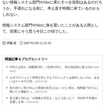
ない情報システム部門やSIerに果たすべき役割はあるのだろ
うか。手遅れになる前に、考え直す時期に来ているのかも
しれない。
情報システム部門やSIerに身を置いたことがある人間とし
て、切実にそう思う今日この頃でした。
伊藤 靖
2007/01/06 12:25:10
関連記事＆ブログエントリー
FDEとは何か（連載第1回）／従来のSEと、何が決定的に違うのか
(2026/
08/03)
なぜプロジェクト管理を学んでもプロジェクトは成功しないのか、ある
いはケーキの工程...
(2026/07/28)
冬の冷たい海で叫んだ英雄の名言とはいったい何か。無料版7モデルに
聞いたら微妙だっ...
(2026/07/28)
富士通とNECは「AI需要の手応え」をどう語った？ 2026年下半期の
見通しを考...
(2026/08/03)