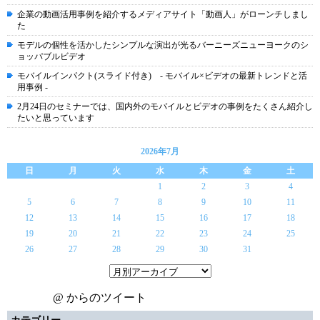
企業の動画活用事例を紹介するメディアサイト「動画人」がローンチしまし
た
モデルの個性を活かしたシンプルな演出が光るバーニーズニューヨークのシ
ョッパブルビデオ
モバイルインパクト(スライド付き) - モバイル×ビデオの最新トレンドと活
用事例 -
2月24日のセミナーでは、国内外のモバイルとビデオの事例をたくさん紹介し
たいと思っています
2026年7月
日
月
火
水
木
金
土
1
2
3
4
5
6
7
8
9
10
11
12
13
14
15
16
17
18
19
20
21
22
23
24
25
26
27
28
29
30
31
@ からのツイート