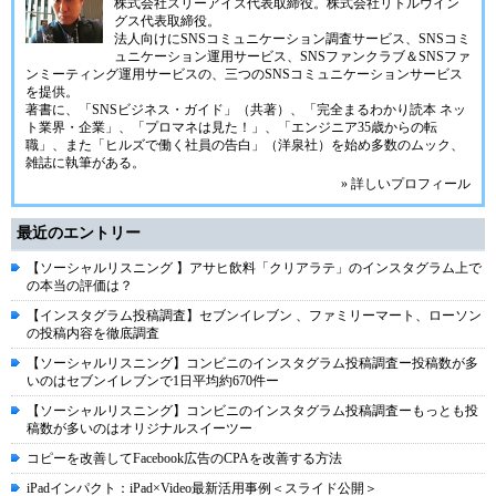
株式会社スリーアイズ代表取締役。株式会社リトルウイン
グス代表取締役。
法人向けにSNSコミュニケーション調査サービス、SNSコミ
ュニケーション運用サービス、SNSファンクラブ＆SNSファ
ンミーティング運用サービスの、三つのSNSコミュニケーションサービス
を提供。
著書に、「SNSビジネス・ガイド」（共著）、「完全まるわかり読本 ネッ
ト業界・企業」、「プロマネは見た！」、「エンジニア35歳からの転
職」、また「ヒルズで働く社員の告白」（洋泉社）を始め多数のムック、
雑誌に執筆がある。
» 詳しいプロフィール
最近のエントリー
【ソーシャルリスニング 】アサヒ飲料「クリアラテ」のインスタグラム上で
の本当の評価は？
【インスタグラム投稿調査】セブンイレブン 、ファミリーマート、ローソン
の投稿内容を徹底調査
【ソーシャルリスニング】コンビニのインスタグラム投稿調査ー投稿数が多
いのはセブンイレブンで1日平均約670件ー
【ソーシャルリスニング】コンビニのインスタグラム投稿調査ーもっとも投
稿数が多いのはオリジナルスイーツー
コピーを改善してFacebook広告のCPAを改善する方法
iPadインパクト：iPad×Video最新活用事例＜スライド公開＞