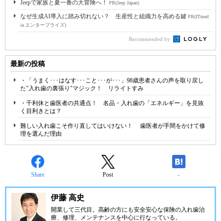
Jeepで家族と夏一番の大冒険へ！
PR(Jeep Japan)
なぜ生成AI導入に踏み切れない？ 生産性と組織力を高める鍵
PR(ITmed
ia エンタープライズ)
Recommended by
最新の投稿
・「うまく･･･はなす･･･こと･･･が･･･」98歳患者さんの声を取り戻し
た"入れ歯の裏張り"マジック！ リライトすみ
・千利休と歯医者の共通点！ 名品・入れ歯の「エネルギー」を見抜
く目利きとは？
難しい入れ歯こそ作り直してはいけない！ 歯医者が手間をかけて修
理を選んだ理由
Share
Post
-
伊藤 高史
開業して三代目。高齢の方にも安全安心な保険の入れ歯治
療、修理、メンテナンスを中心に行なっている。