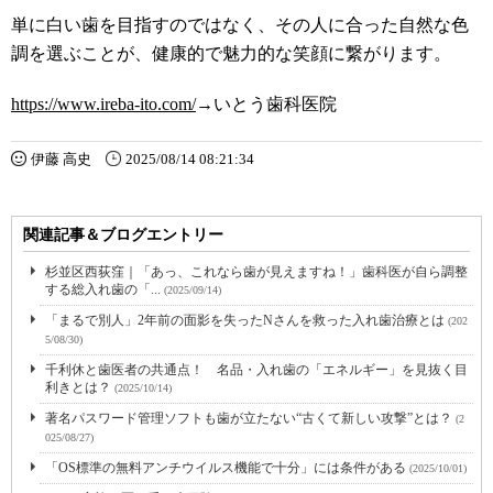
単に白い歯を目指すのではなく、その人に合った自然な色
調を選ぶことが、健康的で魅力的な笑顔に繋がります。
https://www.ireba-ito.com/
→いとう歯科医院
伊藤 高史
2025/08/14 08:21:34
関連記事＆ブログエントリー
杉並区西荻窪｜「あっ、これなら歯が見えますね！」歯科医が自ら調整
する総入れ歯の「...
(2025/09/14)
「まるで別人」2年前の面影を失ったNさんを救った入れ歯治療とは
(202
5/08/30)
千利休と歯医者の共通点！ 名品・入れ歯の「エネルギー」を見抜く目
利きとは？
(2025/10/14)
著名パスワード管理ソフトも歯が立たない“古くて新しい攻撃”とは？
(2
025/08/27)
「OS標準の無料アンチウイルス機能で十分」には条件がある
(2025/10/01)