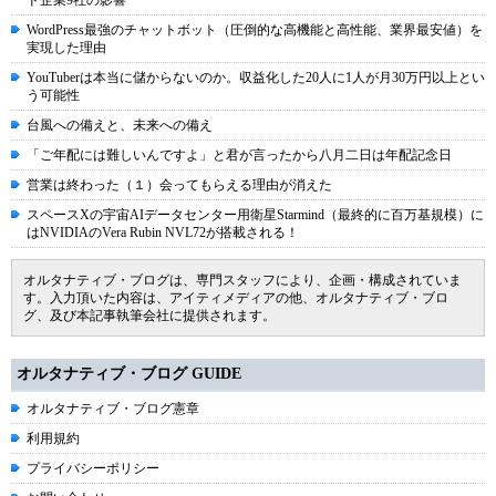
ド企業9社の影響
WordPress最強のチャットボット（圧倒的な高機能と高性能、業界最安値）を
実現した理由
YouTuberは本当に儲からないのか。収益化した20人に1人が月30万円以上とい
う可能性
台風への備えと、未来への備え
「ご年配には難しいんですよ」と君が言ったから八月二日は年配記念日
営業は終わった（１）会ってもらえる理由が消えた
スペースXの宇宙AIデータセンター用衛星Starmind（最終的に百万基規模）に
はNVIDIAのVera Rubin NVL72が搭載される！
オルタナティブ・ブログは、専門スタッフにより、企画・構成されていま
す。入力頂いた内容は、アイティメディアの他、オルタナティブ・ブロ
グ、及び本記事執筆会社に提供されます。
オルタナティブ・ブログ GUIDE
オルタナティブ・ブログ憲章
利用規約
プライバシーポリシー