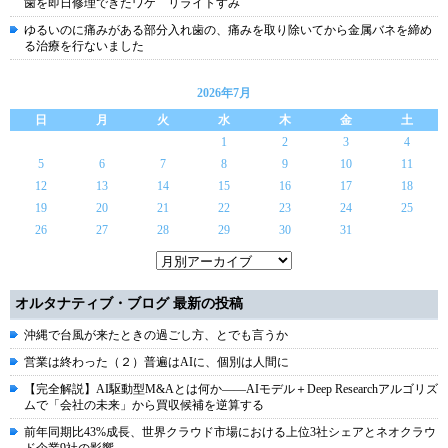
歯を即日修理できたワケ リライトすみ
ゆるいのに痛みがある部分入れ歯の、痛みを取り除いてから金属バネを締め
る治療を行ないました
2026年7月
日
月
火
水
木
金
土
1
2
3
4
5
6
7
8
9
10
11
12
13
14
15
16
17
18
19
20
21
22
23
24
25
26
27
28
29
30
31
オルタナティブ・ブログ 最新の投稿
沖縄で台風が来たときの過ごし方、とでも言うか
営業は終わった（２）普遍はAIに、個別は人間に
【完全解説】AI駆動型M&Aとは何か――AIモデル＋Deep Researchアルゴリズ
ムで「会社の未来」から買収候補を逆算する
前年同期比43%成長、世界クラウド市場における上位3社シェアとネオクラウ