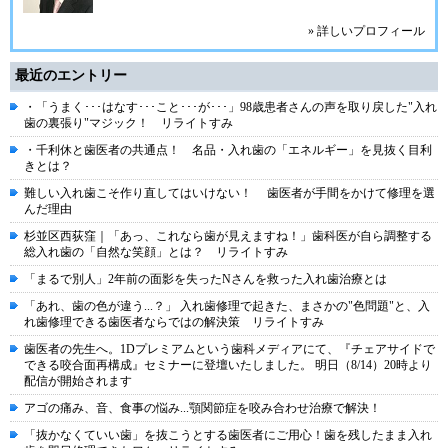
» 詳しいプロフィール
最近のエントリー
・「うまく･･･はなす･･･こと･･･が･･･」98歳患者さんの声を取り戻した"入れ
歯の裏張り"マジック！ リライトすみ
・千利休と歯医者の共通点！ 名品・入れ歯の「エネルギー」を見抜く目利
きとは？
難しい入れ歯こそ作り直してはいけない！ 歯医者が手間をかけて修理を選
んだ理由
杉並区西荻窪｜「あっ、これなら歯が見えますね！」歯科医が自ら調整する
総入れ歯の「自然な笑顔」とは？ リライトすみ
「まるで別人」2年前の面影を失ったNさんを救った入れ歯治療とは
「あれ、歯の色が違う...？」 入れ歯修理で起きた、まさかの"色問題"と、入
れ歯修理できる歯医者ならではの解決策 リライトすみ
歯医者の先生へ。1Dプレミアムという⻭科メディアにて、『チェアサイドで
できる咬合⾯再構成』セミナーに登壇いたしました。 明⽇（8/14）20時より
配信が開始されます
アゴの痛み、音、食事の悩み...顎関節症を咬み合わせ治療で解決！
「抜かなくていい歯」を抜こうとする歯医者にご用心！歯を残したまま入れ