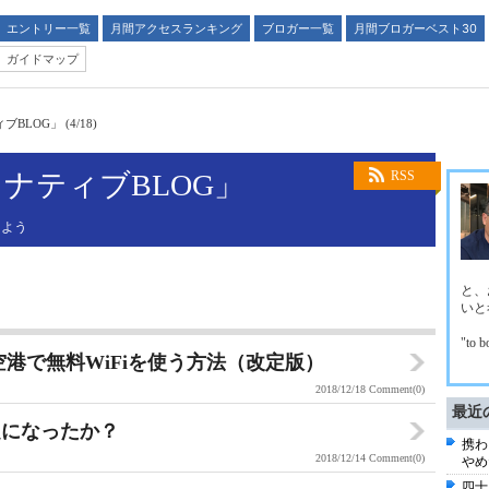
エントリー一覧
月間アクセスランキング
ブロガー一覧
月間ブロガーベスト30
ガイドマップ
LOG」 (4/18)
ナティブBLOG」
RSS
しよう
と、
いと
"to b
港で無料WiFiを使う方法（改定版）
2018/12/18
Comment(0)
最近
題になったか？
携わ
2018/12/14
Comment(0)
やめ
四十