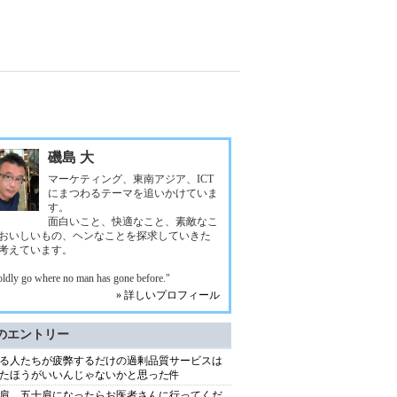
磯島 大
マーケティング、東南アジア、ICT
にまつわるテーマを追いかけていま
す。
面白いこと、快適なこと、素敵なこ
おいしいもの、ヘンなことを探求していきた
考えています。
oldly go where no man has gone before."
» 詳しいプロフィール
のエントリー
る人たちが疲弊するだけの過剰品質サービスは
たほうがいいんじゃないかと思った件
肩、五十肩になったらお医者さんに行ってくだ