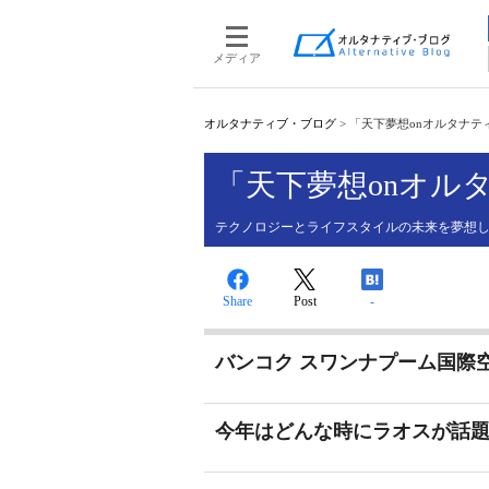
メディア
オルタナティブ・ブログ
>
「天下夢想onオルタナティブB
「天下夢想onオルタ
テクノロジーとライフスタイルの未来を夢想
Share
Post
-
バンコク スワンナプーム国際空
今年はどんな時にラオスが話