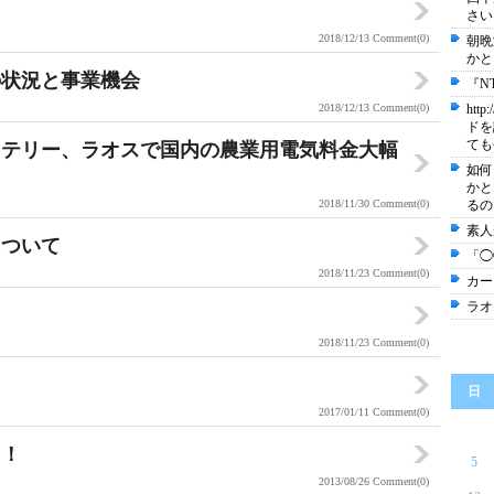
さい
2018/12/13
Comment(0)
朝晩
かと
の状況と事業機会
『N
2018/12/13
Comment(0)
ht
ドを
ても
ッテリー、ラオスで国内の農業用電気料金大幅
如何
かと
2018/11/30
Comment(0)
るの
素人
について
「◯
2018/11/23
Comment(0)
カー
ラオ
？
2018/11/23
Comment(0)
日
2017/01/11
Comment(0)
呂！
5
2013/08/26
Comment(0)