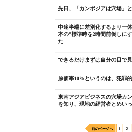
先日、「カンボジアは穴場」
中途半端に差別化するより一
本の”標準時を2時間前倒しに
た
できるだけまずは自分の目で
原価率10%というのは、犯罪
東南アジアビジネスの穴場カ
を知り、現地の経営者とめい
前のページへ
1
2