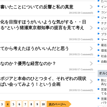
たべ
と書いたことについての反響と私の真意
イン
コン
2013/05/28
Comment(0)
ジャ
体化を目指すほうがいいような気がする・・日
テク
する”という猪瀬東京都知事の提言を見て考え
ビジネ
ブラ
2013/05/23
Comment(0)
マー
最近
見てから考えたほうがいいんだと思う
環境
2013/05/21
Comment(0)
社会 
自動車
的なのか？優秀な経営なのか？
2013/05/17
Comment(0)
オル
ンボジアと本命のひとつタイ、それぞれの現状
割と
っぱい会ってみよう！という企画
高な
営業
2013/05/15
Comment(0)
てる
営業
パラ
3
4
5
6
7
8
9
10
次のページへ