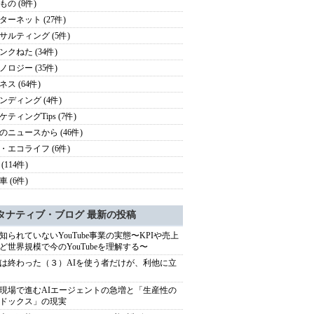
もの (8件)
ターネット (27件)
サルティング (5件)
ンクねた (34件)
ノロジー (35件)
ス (64件)
ンディング (4件)
ケティングTips (7件)
のニュースから (46件)
・エコライフ (6件)
(114件)
 (6件)
タナティブ・ブログ 最新の投稿
知られていないYouTube事業の実態〜KPIや売上
ど世界規模で今のYouTubeを理解する〜
は終わった（３）AIを使う者だけが、利他に立
現場で進むAIエージェントの急増と「生産性の
ドックス」の現実