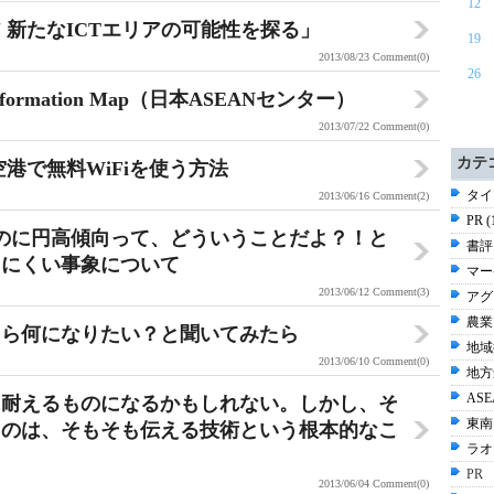
12
 新たなICTエリアの可能性を探る」
19
2013/08/23
Comment(0)
26
nformation Map（日本ASEANセンター）
2013/07/22
Comment(0)
カテ
港で無料WiFiを使う方法
タイ 
2013/06/16
Comment(2)
PR 
てるのに円高傾向って、どういうことだよ？！と
書評 
りにくい事象について
マー
2013/06/12
Comment(3)
アグ
農業 
たら何になりたい？と聞いてみたら
地域
2013/06/10
Comment(0)
地方
ASE
に耐えるものになるかもしれない。しかし、そ
東南
るのは、そもそも伝える技術という根本的なこ
ラオス
PR
2013/06/04
Comment(0)