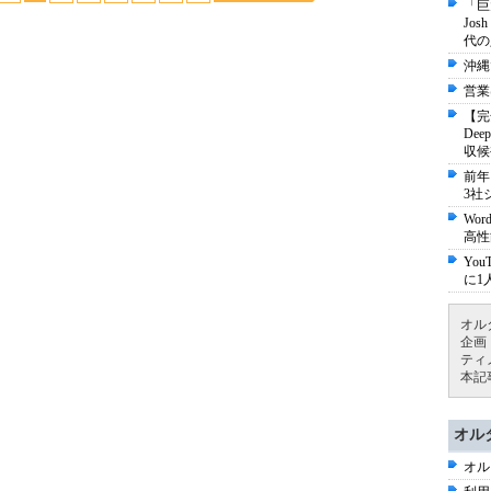
「巨
Jo
代の
沖縄
営業
【完
De
収候
前年
3社
Wo
高性
Yo
に1
オル
企画
ティ
本記
オル
オル