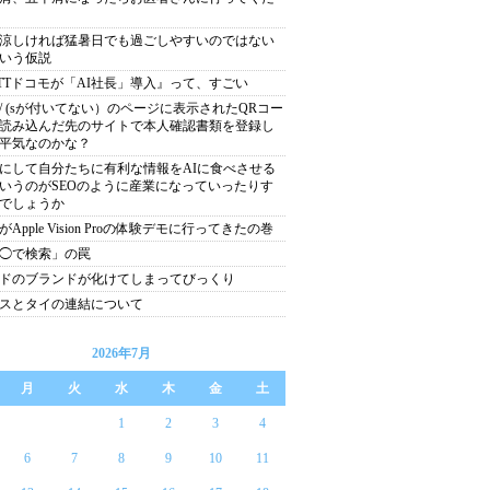
涼しければ猛暑日でも過ごしやすいのではない
いう仮説
TTドコモが「AI社長」導入』って、すごい
tp:// (sが付いてない）のページに表示されたQRコー
読み込んだ先のサイトで本人確認書類を登録し
平気なのかな？
にして自分たちに有利な情報をAIに食べさせる
いうのがSEOのように産業になっていったりす
でしょうか
がApple Vision Proの体験デモに行ってきたの巻
◯で検索」の罠
ドのブランドが化けてしまってびっくり
スとタイの連結について
2026年7月
月
火
水
木
金
土
1
2
3
4
6
7
8
9
10
11