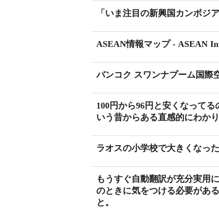
「いま注目の新興国カンボジア
ASEAN情報マップ - ASEAN I
バンコク スワンナプーム国際空
100円から96円と安くなっ
いう昔からある直感的にわか
ラオスの小学校で大きくなっ
もうすぐ自動翻訳が充分実用
のときに気をつける必要があ
と。