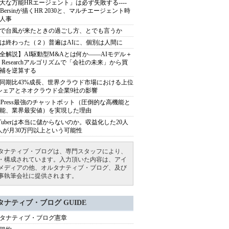
大な万能HRエージェント」は必ず失敗する----
sh Bersinが描くHR 2030と、マルチエージェント時
人事
で台風が来たときの過ごし方、とでも言うか
は終わった（２）普遍はAIに、個別は人間に
全解説】AI駆動型M&Aとは何か――AIモデル＋
ep Researchアルゴリズムで「会社の未来」から買
補を逆算する
同期比43%成長、世界クラウド市場における上位
シェアとネオクラウド企業9社の影響
rdPress最強のチャットボット（圧倒的な高機能と
能、業界最安値）を実現した理由
uTuberは本当に儲からないのか。収益化した20人
人が月30万円以上という可能性
タナティブ・ブログは、専門スタッフにより、
・構成されています。入力頂いた内容は、アイ
メディアの他、オルタナティブ・ブログ、及び
事執筆会社に提供されます。
タナティブ・ブログ GUIDE
タナティブ・ブログ憲章