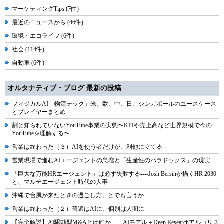
マーケティングTips (7件)
最近のニュースから (46件)
環境・エコライフ (6件)
社会 (114件)
自動車 (6件)
オルタナティブ・ブログ 最新の投稿
フィジカルAI「物流テック」米、欧、中、日、シンガポールのユースケース
とプレイヤーまとめ
割と知られていないYouTube事業の実態〜KPIや売上高など世界規模で今の
YouTubeを理解する〜
営業は終わった（３）AIを使う者だけが、利他に立てる
営業現場で進むAIエージェントの急増と「生産性のパラドックス」の現実
「巨大な万能HRエージェント」は必ず失敗する----Josh Bersinが描くHR 2030
と、マルチエージェント時代の人事
沖縄で台風が来たときの過ごし方、とでも言うか
営業は終わった（２）普遍はAIに、個別は人間に
【完全解説】AI駆動型M&Aとは何か――AIモデル＋Deep Researchアルゴリズ