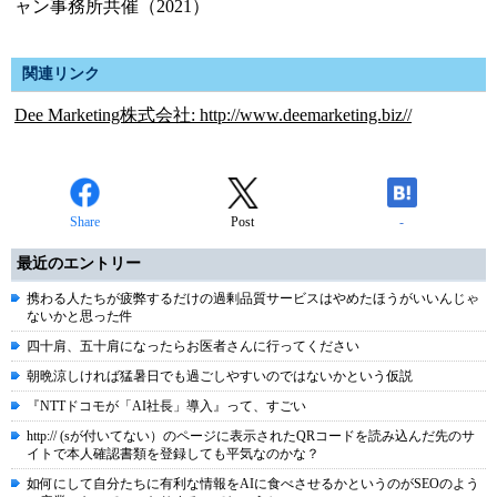
ャン事務所共催（2021）
関連リンク
Dee Marketing株式会社: http://www.deemarketing.biz//
Share
Post
-
最近のエントリー
携わる人たちが疲弊するだけの過剰品質サービスはやめたほうがいいんじゃ
ないかと思った件
四十肩、五十肩になったらお医者さんに行ってください
朝晩涼しければ猛暑日でも過ごしやすいのではないかという仮説
『NTTドコモが「AI社長」導入』って、すごい
http:// (sが付いてない）のページに表示されたQRコードを読み込んだ先のサ
イトで本人確認書類を登録しても平気なのかな？
如何にして自分たちに有利な情報をAIに食べさせるかというのがSEOのよう