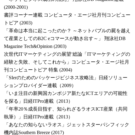
(2000-2001)
書評コーナー連載 コンピュータ・エージ社月刊コンピュー
トピア (2003)
「革命は本当に起こったのか？ ～ネットバブルの屍を越え
て産業としてのB2C eコマースが動き出す～」 翔泳社DB
Magazine Tech&Opinion (2003)
次世代ITマーケティングの展望’総論「ITマーケティングの
経験と失敗、そしてこれから」コンピュータ・エージ社月
刊コンピュートピア 特集 (2004)
「SIerのためのパッケージビジネス攻略法」日経ソリュー
ションプロバイダー連載（2009）
「いま注目の新興国カンボジア新たなICTエリアの可能性
を探る」日経ITPro連載（2013）
「年率20％成長目指す、知られざるラオスICT産業（共同
執筆）」日経ITPro連載（2013）
「あなたの知らないラオス」ジェットスターパシフィック
機内誌Southern Breeze (2017)