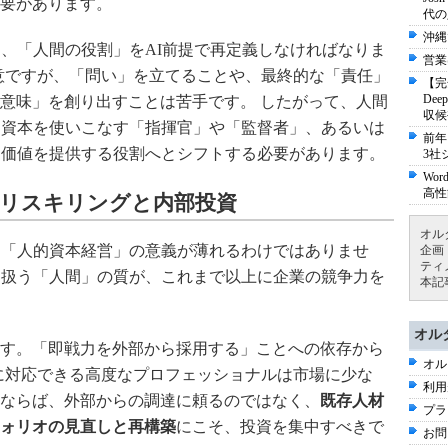
要があります。
代の
沖縄
そ、「人間の役割」をAI前提で再定義しなければなりま
営業
得意ですが、「問い」を立てることや、最終的な「責任」
【完
De
意味」を創り出すことは苦手です。 したがって、人間
収候
な資本を使いこなす「指揮官」や「監督者」、あるいは
前年
的価値を提供する役割へとシフトする必要があります。
3社
Wo
高性
：リスキリングと内部投資
オル
、「人的資本経営」の意義が薄れるわけではありませ
企画
ティ
を扱う「人間」の質が、これまで以上に企業の競争力を
本記
オル
す。「即戦力を外部から採用する」ことへの依存から
オル
代に対応できる高度なプロフェッショナルは市場に少な
利用
ならば、外部からの調達に頼るのではなく、
既存人材
プラ
ォリオの見直しと再構築
にこそ、投資を集中すべきで
お問