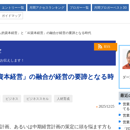
エントリー一覧
月間アクセスランキング
ブロガー一覧
月間ブロガーベスト30
ガイドマップ
人的資本経営」と「AI資本経営」の融合が経営の要諦となる時代
塾
RSS
くお伝えします！
I資本経営」の融合が経営の要諦となる時
ダー
最近
ビジネス
ビジネススキル
人材育成
営業
»
2025/12/25
てる
営業
営業
計画、あるいは中期経営計画の策定に頭を悩ます方も
「F