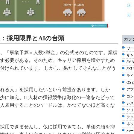
23
30
：採用限界とAIの台頭
カテ
ワー
、「事業予算＝人数×単金」の公式そのものです。業績
キャリ
す必要がある。そのため、キャリア採用を増やすため
8MA
付けられています。 しかし、果たしてそんなことがう
8KU
ライ
OS 
れる人」を採用したいという前提があります。しか
アプ
コン
少に加え、IT人材の獲得競争は激化の一途をたどって
シス
人雇用することのハードルは、かつてないほど高くな
ソリ
テク
ネッ
採用できませんし、仮に採用できても、単価の頭を抑
ハー