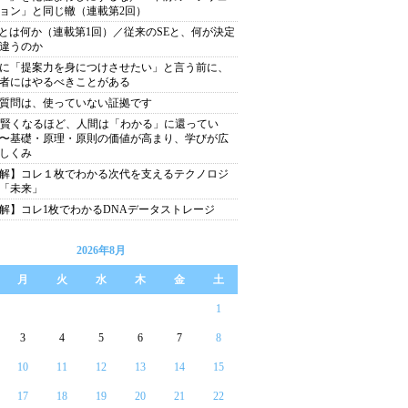
ョン」と同じ轍（連載第2回）
Eとは何か（連載第1回）／従来のSEと、何が決定
違うのか
に「提案力を身につけさせたい」と言う前に、
者にはやるべきことがある
質問は、使っていない証拠です
が賢くなるほど、人間は「わかる」に還ってい
〜基礎・原理・原則の価値が高まり、学びが広
しくみ
解】コレ１枚でわかる次代を支えるテクノロジ
「未来」
解】コレ1枚でわかるDNAデータストレージ
2026年8月
月
火
水
木
金
土
1
3
4
5
6
7
8
10
11
12
13
14
15
17
18
19
20
21
22