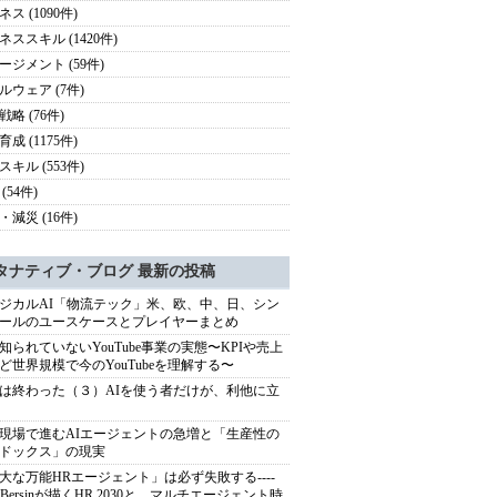
ス (1090件)
ネススキル (1420件)
ージメント (59件)
ルウェア (7件)
略 (76件)
成 (1175件)
スキル (553件)
(54件)
・減災 (16件)
タナティブ・ブログ 最新の投稿
ジカルAI「物流テック」米、欧、中、日、シン
ールのユースケースとプレイヤーまとめ
知られていないYouTube事業の実態〜KPIや売上
ど世界規模で今のYouTubeを理解する〜
は終わった（３）AIを使う者だけが、利他に立
現場で進むAIエージェントの急増と「生産性の
ドックス」の現実
大な万能HRエージェント」は必ず失敗する----
sh Bersinが描くHR 2030と、マルチエージェント時