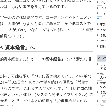
嵩めば、売上は立つかもしれませんが利益は圧迫され
ビジネ
ルは、もはや限界を迎えているのです。
ビジ
マネ
援ツールの進化は劇的です。コーディングやドキュメン
ミド
は、人間が行うよりも遥かに高速に、かつ低コストで
事業戦
。 「人が採れないなら、AIを採ればいい」。 この発想
人材育
営業
前提なのです。
社会 
防災
AI資本経営」へ
オル
的資本経営」に加え、
「AI資本経営」
という新たな概
フィ
ガポ
割と
割を、可能な限り「AI」に置き換えていく。AIを単な
高な
4時間365日文句も言わず働き続ける優秀な「労働力
営業
てる
せるのです。 これまで人間が担っていた仕様作成の補
営業
記述といったSDLC（システム開発ライフサイクル）の
パラ
わせることで、ビジネスの構造を「労働集約型」から
「巨
Jo