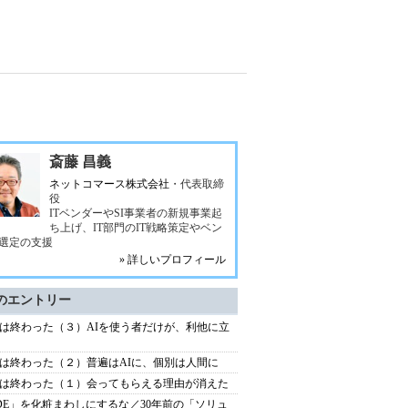
斎藤 昌義
ネットコマース株式会社
・代表取締
役
ITベンダーやSI事業者の新規事業起
ち上げ、IT部門のIT戦略策定やベン
選定の支援
» 詳しいプロフィール
のエントリー
は終わった（３）AIを使う者だけが、利他に立
は終わった（２）普遍はAIに、個別は人間に
は終わった（１）会ってもらえる理由が消えた
DE」を化粧まわしにするな／30年前の「ソリュ