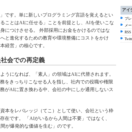
アイ
」です。単に新しいプログラミング言語を覚えるとい
プレ
ることはAIに任せる」ことを前提とし、AIを使いこな
メー
を身につけさせる。 外部採用にお金をかけるのではな
RSS
」へと進化するための教育や環境整備にコストをかけ
Twitt
資本経営」の核心です。
提社会での再定義
るようになれば、「素人」の領域はAIに代替されます。
務をきっちりこなせる人を指し、社内での役職や権限
務がAIに置き換わる中、会社の中にしか通用しないス
う資本をレバレッジ（てこ）として使い、会社という枠
存在です。 「AIがいるから人間は不要」ではなく、
る人間が爆発的な価値を生む」のです。