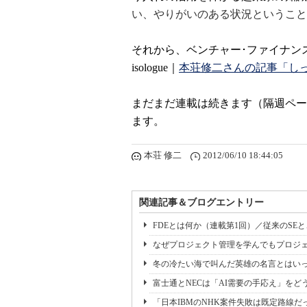
い、やりがいのある状況ということ
それから、ベンチャー･ファイナン
isologue｜
本荘修二さんの記事「しっ
まだまだ連載は続きます（隔週ペー
ます。
本荘 修二
2012/06/10 18:44:05
関連記事＆ブログエントリー
FDEとは何か（連載第1回）／従来のSE
なぜプロジェクト管理を学んでもプロジェ
冬の冷たい海で叫んだ英雄の名言とはいっ
富士通とNECは「AI需要の手応え」をどう
「日本IBMのNHK案件失敗は既定路線だ