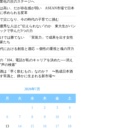
業化の次のステージへ
は高い、だが存在感が弱い ASEAN市場で日本
に求められる変革
歳で父になり、今の時代の子育てに挑む
優秀な人ほど"伝えられない"のか 東大生がパン
ックで学んだ3つの力
だけでは勝てない 「実装力」で成果を出す女性
家たち
時代における創造と適応 ～個性の重視と魂の浮力
の「104」電話が私のキャリアを決めた──消え
"声の検索"
酒は「早く飲むもの」なのか？ 〜熟成日本酒
す常識と、静かに生まれる新市場〜
2026年7月
月
火
水
木
金
土
1
2
3
4
6
7
8
9
10
11
13
14
15
16
17
18