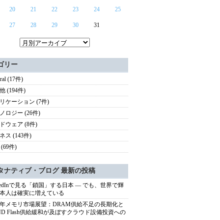
20
21
22
23
24
25
27
28
29
30
31
ゴリー
ral (17件)
 (194件)
リケーション (7件)
ノロジー (26件)
ドウェア (8件)
ス (143件)
(69件)
タナティブ・ブログ 最新の投稿
nkedInで見る「鎖国」する日本 ― でも、世界で輝
本人は確実に増えている
27年メモリ市場展望：DRAM供給不足の長期化と
ND Flash供給緩和が及ぼすクラウド設備投資への