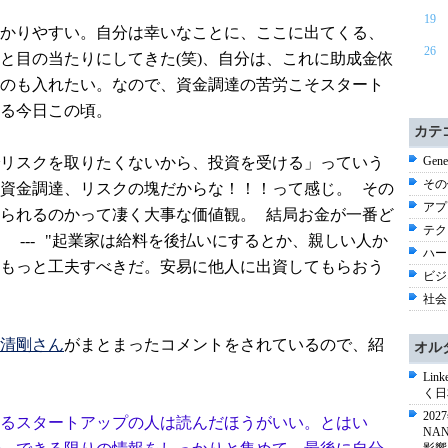
19
かりやすい。自分は幸いなことに、ここに出てくる、
26
ろと目の当たりにしてきた(笑)、自分は、これに助成金依
てのも入れたい。なので、資金調達の苦労こそスタート
る今日この頃。
カテ
リスクを取りたくないから、投資を受ける」っていう
Gene
その他
資金調達、リスクの塊だからな！！！って感じ。 その
アプ
られるのかって凄く大事な価値観。 結局お金が一番ど
テク
--- "起業家は給料を後払いにするとか、親しい人か
ハー
もっと工夫すべきだ。安易に他人に出資してもらおう
ビジネ
社会 
清剛さん
がまとまったコメントをされているので、紹
オル
Li
く日
20
るスタートアップの人は読んだほうがいい。とはい
NA