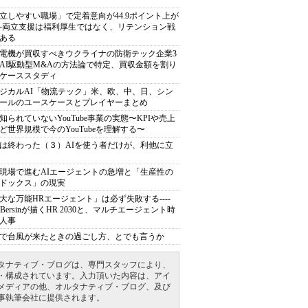
立しやすい職場」で定着意向が44.9ポイント上が
---両立支援は福利厚生ではなく、リテンション戦
ある
電機が買収すべきウクライナの防衛テック企業3
AI駆動型M&Aの方法論で特定、買収金額を割り
ケーススタディ
ジカルAI「物流テック」米、欧、中、日、シン
ールのユースケースとプレイヤーまとめ
知られていないYouTube事業の実態〜KPIや売上
ど世界規模で今のYouTubeを理解する〜
は終わった（３）AIを使う者だけが、利他に立
現場で進むAIエージェントの急増と「生産性の
ドックス」の現実
大な万能HRエージェント」は必ず失敗する----
sh Bersinが描くHR 2030と、マルチエージェント時
人事
で台風が来たときの過ごし方、とでも言うか
タナティブ・ブログは、専門スタッフにより、
・構成されています。入力頂いた内容は、アイ
メディアの他、オルタナティブ・ブログ、及び
事執筆会社に提供されます。