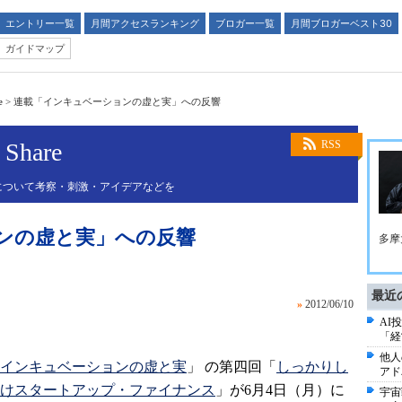
エントリー一覧
月間アクセスランキング
ブロガー一覧
月間ブロガーベスト30
ガイドマップ
e
>
連載「インキュベーションの虚と実」への反響
Share
RSS
について考察・刺激・アイデアなどを
ンの虚と実」への反響
多摩
最近
»
2012/06/10
AI
「経
他人
インキュベーションの虚と実
」 の第四回「
しっかりし
アド
けスタートアップ・ファイナンス
」が6月4日（月）に
宇宙