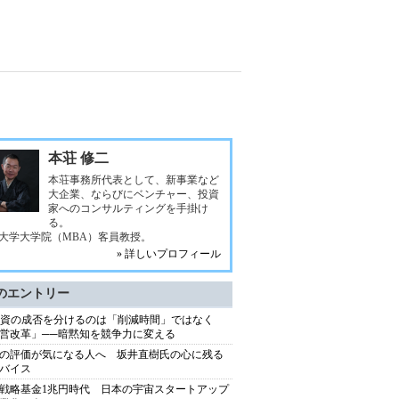
本荘 修二
本荘事務所代表として、新事業など
大企業、ならびにベンチャー、投資
家へのコンサルティングを手掛け
る。
大学大学院（MBA）客員教授。
» 詳しいプロフィール
のエントリー
投資の成否を分けるのは「削減時間」ではなく
営改革」──暗黙知を競争力に変える
の評価が気になる人へ 坂井直樹氏の心に残る
バイス
戦略基金1兆円時代 日本の宇宙スタートアップ