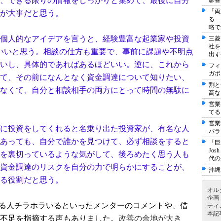
、できる限りの情報をしっかりと集めて、最後に自分
影響
「両
が大事だと思う。
る-
略で
個人的なアイデアを言うと、経験豊富な起業家や投資
三菱
社を
いいと思う。相談の仕方も重要で、事前に課題や不明点
出す
いし、具体的であればあるほどいい。逆に、これから
フィ
ガポ
て、その前になんとなく資金調達について知りたい、
割と
なくて、自分と相談相手の両方にとって時間の無駄に
高な
営業
てる
営業
に投資をしてくれると名乗り出た投資家が、有名な人
パラ
あっても、自分で誰かを見つけて、必ず相談をすると
「巨
Jo
を裏切っているような気がして、後ろめたく思う人も
代の
資金調達のリスクを自分の力で明らかにすることが、
沖縄
る役割だと思う。
オル
企画
てる人チラホラいるといったメンターのコメントや、借
ティ
本記
不足を指摘する声もありました。
改善の余地が大き