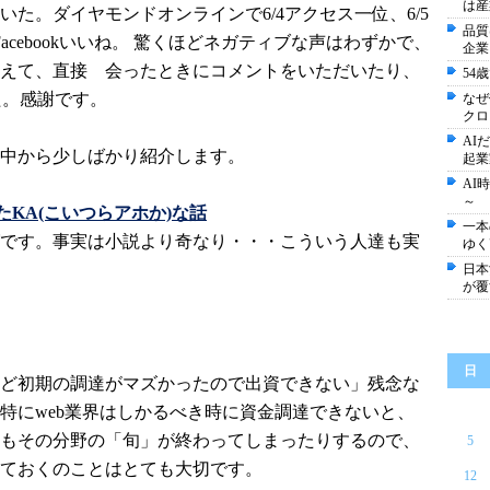
は産
いた。
ダイヤモンドオンラインで6/4アクセス一位、6/5
品質
7Facebookいいね。 驚くほどネガティブな声はわずかで、
企業
えて、直接 会ったときにコメントをいただいたり、
54
た。
感謝です。
なぜ
クロ
AI
中から少しばかり紹介します。
起業
AI
～
たKA(こいつらアホか)な話
一本
です。事実は小説より奇なり・・・こういう人達も実
ゆく
日本
が覆
日
ど初期の調達がマズかったので出資できない」残念な
特にweb業界はしかるべき時に資金調達できないと、
もその分野の「旬」が終わってしまったりするので、
5
ておくのことはとても大切です。
12