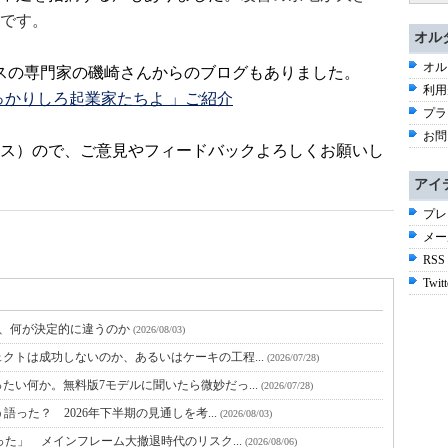
です。
オル
オル
スの専門家の磯崎さんからのブログもありました。
利用
かりしろ起業家たちよ 」ご紹介
プラ
お問
ス）ので、ご意見やフィードバックよろしくお願いし
アイ
プレ
メー
RSS
Twitt
と、何が決定的に違うのか
(2026/08/03)
クトは成功しないのか、あるいはケーキの工程...
(2026/07/28)
たい何か。無料版7モデルに聞いたら微妙だっ...
(2026/07/28)
語った？ 2026年下半期の見通しを考...
(2026/08/03)
った」 メインフレーム大撤退時代のリスク...
(2026/08/06)