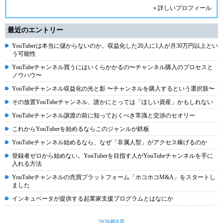
» 詳しいプロフィール
最近のエントリー
YouTuberは本当に儲からないのか。収益化した20人に1人が月30万円以上とい
う可能性
YouTubeチャンネル買うにはいくらかかるの〜チャンネル購入のプロセスと
ノウハウ〜
YouTubeチャンネル収益化の光と影 〜チャンネルを購入するという選択肢〜
その放置YouTubeチャンネル、誰かにとっては「ほしい資産」かもしれない
YouTubeチャンネル譲渡の前に知っておくべき常識と交渉のセオリー
これからYouTuberを始めるならこのジャンルが鉄板
YouTubeチャンネル始めるなら、なぜ「非属人型」がアクセス稼げるのか
登録者ゼロから始めない。YouTuberを目指す人がYouTubeチャンネルを手に
入れる方法
YouTubeチャンネルの売買プラットフォーム「ホコホコM&A」をスタートし
ました
インキュベータが提供する起業家支援プログラムとはなにか
2026年8月