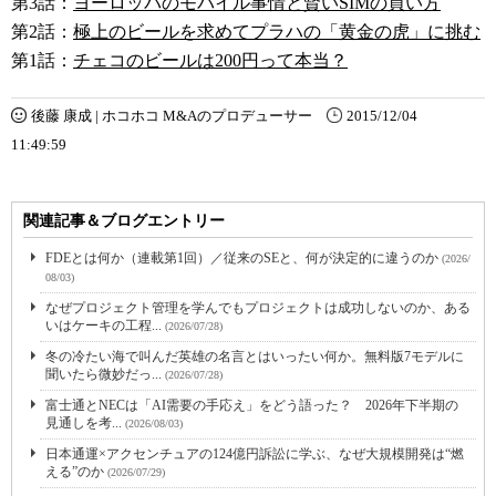
第3話：
ヨーロッパのモバイル事情と賢いSIMの買い方
第2話：
極上のビールを求めてプラハの「黄金の虎」に挑む
第1話：
チェコのビールは200円って本当？
後藤 康成 | ホコホコ M&Aのプロデューサー
2015/12/04
11:49:59
関連記事＆ブログエントリー
FDEとは何か（連載第1回）／従来のSEと、何が決定的に違うのか
(2026/
08/03)
なぜプロジェクト管理を学んでもプロジェクトは成功しないのか、ある
いはケーキの工程...
(2026/07/28)
冬の冷たい海で叫んだ英雄の名言とはいったい何か。無料版7モデルに
聞いたら微妙だっ...
(2026/07/28)
富士通とNECは「AI需要の手応え」をどう語った？ 2026年下半期の
見通しを考...
(2026/08/03)
日本通運×アクセンチュアの124億円訴訟に学ぶ、なぜ大規模開発は“燃
える”のか
(2026/07/29)