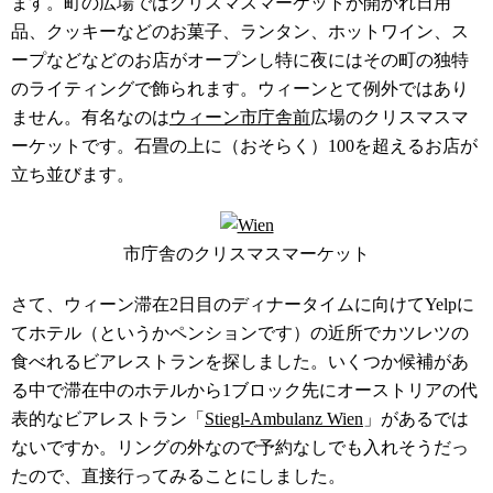
ます。町の広場ではクリスマスマーケットが開かれ日用
品、クッキーなどのお菓子、ランタン、ホットワイン、ス
ープなどなどのお店がオープンし特に夜にはその町の独特
のライティングで飾られます。ウィーンとて例外ではあり
ません。有名なのは
ウィーン市庁舎前
広場のクリスマスマ
ーケットです。石畳の上に（おそらく）100を超えるお店が
立ち並びます。
市庁舎のクリスマスマーケット
さて、ウィーン滞在2日目のディナータイムに向けてYelpに
てホテル（というかペンションです）の近所でカツレツの
食べれるビアレストランを探しました。いくつか候補があ
る中で滞在中のホテルから1ブロック先にオーストリアの代
表的なビアレストラン「
Stiegl-Ambulanz Wien
」があるでは
ないですか。リングの外なので予約なしでも入れそうだっ
たので、直接行ってみることにしました。