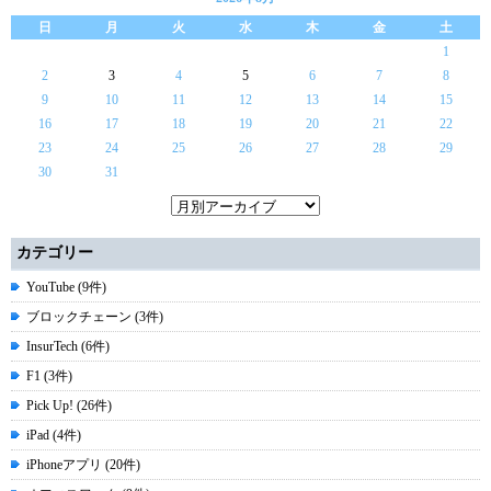
日
月
火
水
木
金
土
1
2
3
4
5
6
7
8
9
10
11
12
13
14
15
16
17
18
19
20
21
22
23
24
25
26
27
28
29
30
31
カテゴリー
YouTube (9件)
ブロックチェーン (3件)
InsurTech (6件)
F1 (3件)
Pick Up! (26件)
iPad (4件)
iPhoneアプリ (20件)