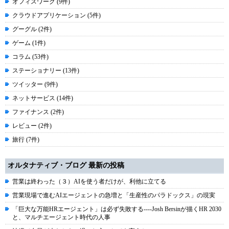
オフィスワーク (9件)
クラウドアプリケーション (5件)
グーグル (2件)
ゲーム (1件)
コラム (53件)
ステーショナリー (13件)
ツイッター (9件)
ネットサービス (14件)
ファイナンス (2件)
レビュー (2件)
旅行 (7件)
オルタナティブ・ブログ 最新の投稿
営業は終わった（３）AIを使う者だけが、利他に立てる
営業現場で進むAIエージェントの急増と「生産性のパラドックス」の現実
「巨大な万能HRエージェント」は必ず失敗する----Josh Bersinが描くHR 2030
と、マルチエージェント時代の人事