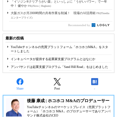
「イソジン®クリアうがい薬」といっしょに「うがいパワー」で一年
中！ 健やか
PR(iNova｜Hugkum)
大阪ガスが月2000時間の共有作業を削減！ 現場のAI活用術
PR(ITmedia
エンタープライズ)
Recommended by
最新の投稿
YouTubeチャンネルの売買プラットフォーム「ホコホコM&A」をスタ
ートしました
インキュベータが提供する起業家支援プログラムとはなにか
アンパサンドは起業支援プログラム「Sand Hill Road」をはじめました
Share
Post
-
後藤 康成 | ホコホコ M&Aのプロデューサー
YouTubeチャンネルのマーケットプレイス（売買プラットフ
ォーム）「ホコホコ M&A」のプロデューサーでありアンパ
サンド株式会社のCEO