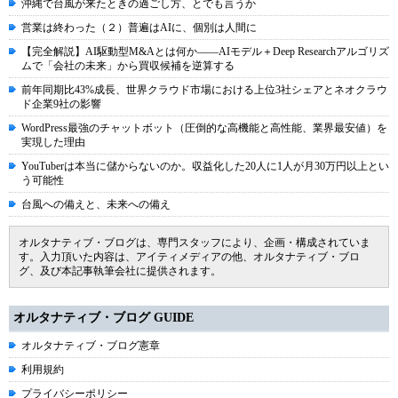
沖縄で台風が来たときの過ごし方、とでも言うか
営業は終わった（２）普遍はAIに、個別は人間に
【完全解説】AI駆動型M&Aとは何か――AIモデル＋Deep Researchアルゴリズ
ムで「会社の未来」から買収候補を逆算する
前年同期比43%成長、世界クラウド市場における上位3社シェアとネオクラウ
ド企業9社の影響
WordPress最強のチャットボット（圧倒的な高機能と高性能、業界最安値）を
実現した理由
YouTuberは本当に儲からないのか。収益化した20人に1人が月30万円以上とい
う可能性
台風への備えと、未来への備え
オルタナティブ・ブログは、専門スタッフにより、企画・構成されていま
す。入力頂いた内容は、アイティメディアの他、オルタナティブ・ブロ
グ、及び本記事執筆会社に提供されます。
オルタナティブ・ブログ GUIDE
オルタナティブ・ブログ憲章
利用規約
プライバシーポリシー