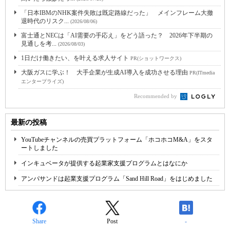
「日本IBMのNHK案件失敗は既定路線だった」 メインフレーム大撤
退時代のリスク...
(2026/08/06)
富士通とNECは「AI需要の手応え」をどう語った？ 2026年下半期の
見通しを考...
(2026/08/03)
1日だけ働きたい、を叶える求人サイト
PR(ショットワークス)
大阪ガスに学ぶ！ 大手企業が生成AI導入を成功させる理由
PR(ITmedia
エンタープライズ)
Recommended by
最新の投稿
YouTubeチャンネルの売買プラットフォーム「ホコホコM&A」をスタ
ートしました
インキュベータが提供する起業家支援プログラムとはなにか
アンパサンドは起業支援プログラム「Sand Hill Road」をはじめました
Share
Post
-