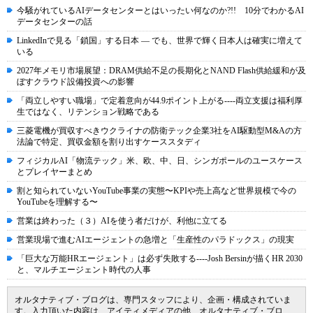
今騒がれているAIデータセンターとはいったい何なのか?!! 10分でわかるAI
データセンターの話
LinkedInで見る「鎖国」する日本 ― でも、世界で輝く日本人は確実に増えて
いる
2027年メモリ市場展望：DRAM供給不足の長期化とNAND Flash供給緩和が及
ぼすクラウド設備投資への影響
「両立しやすい職場」で定着意向が44.9ポイント上がる----両立支援は福利厚
生ではなく、リテンション戦略である
三菱電機が買収すべきウクライナの防衛テック企業3社をAI駆動型M&Aの方
法論で特定、買収金額を割り出すケーススタディ
フィジカルAI「物流テック」米、欧、中、日、シンガポールのユースケース
とプレイヤーまとめ
割と知られていないYouTube事業の実態〜KPIや売上高など世界規模で今の
YouTubeを理解する〜
営業は終わった（３）AIを使う者だけが、利他に立てる
営業現場で進むAIエージェントの急増と「生産性のパラドックス」の現実
「巨大な万能HRエージェント」は必ず失敗する----Josh Bersinが描くHR 2030
と、マルチエージェント時代の人事
オルタナティブ・ブログは、専門スタッフにより、企画・構成されていま
す。入力頂いた内容は、アイティメディアの他、オルタナティブ・ブロ