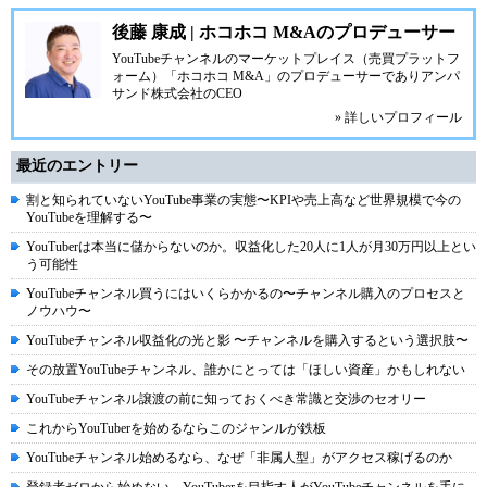
後藤 康成 | ホコホコ M&Aのプロデューサー
YouTubeチャンネルのマーケットプレイス（売買プラットフ
ォーム）「ホコホコ M&A」のプロデューサーでありアンパ
サンド株式会社のCEO
» 詳しいプロフィール
最近のエントリー
割と知られていないYouTube事業の実態〜KPIや売上高など世界規模で今の
YouTubeを理解する〜
YouTuberは本当に儲からないのか。収益化した20人に1人が月30万円以上とい
う可能性
YouTubeチャンネル買うにはいくらかかるの〜チャンネル購入のプロセスと
ノウハウ〜
YouTubeチャンネル収益化の光と影 〜チャンネルを購入するという選択肢〜
その放置YouTubeチャンネル、誰かにとっては「ほしい資産」かもしれない
YouTubeチャンネル譲渡の前に知っておくべき常識と交渉のセオリー
これからYouTuberを始めるならこのジャンルが鉄板
YouTubeチャンネル始めるなら、なぜ「非属人型」がアクセス稼げるのか
登録者ゼロから始めない。YouTuberを目指す人がYouTubeチャンネルを手に