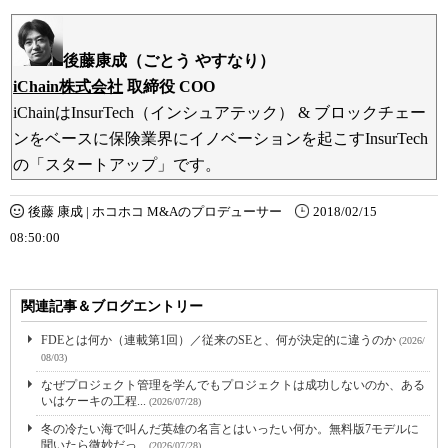
後藤康成（ごとう やすなり）
iChain株式会社
取締役
COO
iChainはInsurTech（インシュアテック） & ブロックチェー
ンをベースに保険業界にイノベーションを起こすInsurTech
の「スタートアップ」です。
後藤 康成 | ホコホコ M&Aのプロデューサー
2018/02/15
08:50:00
関連記事＆ブログエントリー
FDEとは何か（連載第1回）／従来のSEと、何が決定的に違うのか
(2026/
08/03)
なぜプロジェクト管理を学んでもプロジェクトは成功しないのか、ある
いはケーキの工程...
(2026/07/28)
冬の冷たい海で叫んだ英雄の名言とはいったい何か。無料版7モデルに
聞いたら微妙だっ...
(2026/07/28)