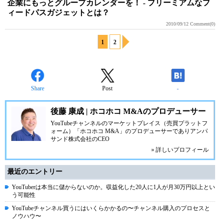
企業にもっとグループカレンダーを！ - フリーミアムなフ
ィードパスガジェットとは？
2010/09/12
Comment(0)
1
2
Share
Post
-
後藤 康成 | ホコホコ M&Aのプロデューサー
YouTubeチャンネルのマーケットプレイス（売買プラットフ
ォーム）「ホコホコ M&A」のプロデューサーでありアンパ
サンド株式会社のCEO
» 詳しいプロフィール
最近のエントリー
YouTuberは本当に儲からないのか。収益化した20人に1人が月30万円以上とい
う可能性
YouTubeチャンネル買うにはいくらかかるの〜チャンネル購入のプロセスと
ノウハウ〜