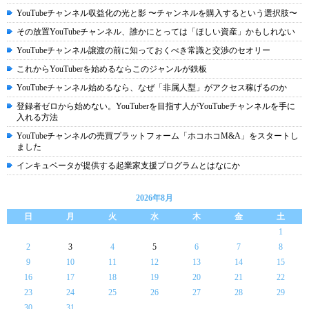
YouTubeチャンネル収益化の光と影 〜チャンネルを購入するという選択肢〜
その放置YouTubeチャンネル、誰かにとっては「ほしい資産」かもしれない
YouTubeチャンネル譲渡の前に知っておくべき常識と交渉のセオリー
これからYouTuberを始めるならこのジャンルが鉄板
YouTubeチャンネル始めるなら、なぜ「非属人型」がアクセス稼げるのか
登録者ゼロから始めない。YouTuberを目指す人がYouTubeチャンネルを手に
入れる方法
YouTubeチャンネルの売買プラットフォーム「ホコホコM&A」をスタートし
ました
インキュベータが提供する起業家支援プログラムとはなにか
2026年8月
日
月
火
水
木
金
土
1
2
3
4
5
6
7
8
9
10
11
12
13
14
15
16
17
18
19
20
21
22
23
24
25
26
27
28
29
30
31