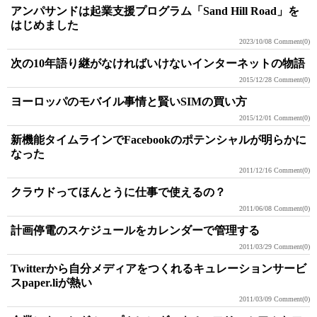
アンパサンドは起業支援プログラム「Sand Hill Road」を
はじめました
2023/10/08
Comment(0)
次の10年語り継がなければいけないインターネットの物語
2015/12/28
Comment(0)
ヨーロッパのモバイル事情と賢いSIMの買い方
2015/12/01
Comment(0)
新機能タイムラインでFacebookのポテンシャルが明らかに
なった
2011/12/16
Comment(0)
クラウドってほんとうに仕事で使えるの？
2011/06/08
Comment(0)
計画停電のスケジュールをカレンダーで管理する
2011/03/29
Comment(0)
Twitterから自分メディアをつくれるキュレーションサービ
スpaper.liが熱い
2011/03/09
Comment(0)