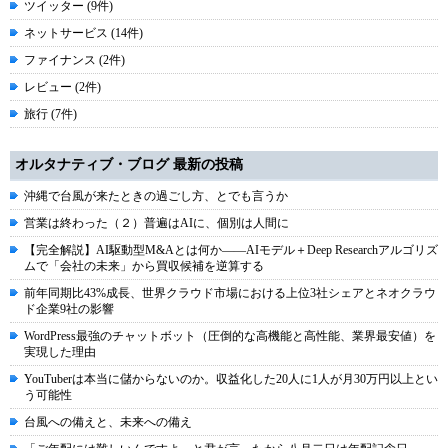
ツイッター (9件)
ネットサービス (14件)
ファイナンス (2件)
レビュー (2件)
旅行 (7件)
オルタナティブ・ブログ 最新の投稿
沖縄で台風が来たときの過ごし方、とでも言うか
営業は終わった（２）普遍はAIに、個別は人間に
【完全解説】AI駆動型M&Aとは何か――AIモデル＋Deep Researchアルゴリズ
ムで「会社の未来」から買収候補を逆算する
前年同期比43%成長、世界クラウド市場における上位3社シェアとネオクラウ
ド企業9社の影響
WordPress最強のチャットボット（圧倒的な高機能と高性能、業界最安値）を
実現した理由
YouTuberは本当に儲からないのか。収益化した20人に1人が月30万円以上とい
う可能性
台風への備えと、未来への備え