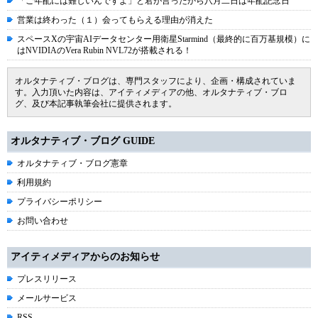
「ご年配には難しいんですよ」と君が言ったから八月二日は年配記念日
営業は終わった（１）会ってもらえる理由が消えた
スペースXの宇宙AIデータセンター用衛星Starmind（最終的に百万基規模）に
はNVIDIAのVera Rubin NVL72が搭載される！
オルタナティブ・ブログは、専門スタッフにより、企画・構成されていま
す。入力頂いた内容は、アイティメディアの他、オルタナティブ・ブロ
グ、及び本記事執筆会社に提供されます。
オルタナティブ・ブログ GUIDE
オルタナティブ・ブログ憲章
利用規約
プライバシーポリシー
お問い合わせ
アイティメディアからのお知らせ
プレスリリース
メールサービス
RSS