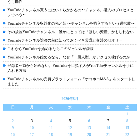
う可能性
YouTubeチャンネル買うにはいくらかかるの〜チャンネル購入のプロセスと
ノウハウ〜
YouTubeチャンネル収益化の光と影 〜チャンネルを購入するという選択肢〜
その放置YouTubeチャンネル、誰かにとっては「ほしい資産」かもしれない
YouTubeチャンネル譲渡の前に知っておくべき常識と交渉のセオリー
これからYouTuberを始めるならこのジャンルが鉄板
YouTubeチャンネル始めるなら、なぜ「非属人型」がアクセス稼げるのか
登録者ゼロから始めない。YouTuberを目指す人がYouTubeチャンネルを手に
入れる方法
YouTubeチャンネルの売買プラットフォーム「ホコホコM&A」をスタートし
ました
2026年8月
日
月
火
水
木
金
土
1
2
3
4
5
6
7
8
9
10
11
12
13
14
15
16
17
18
19
20
21
22