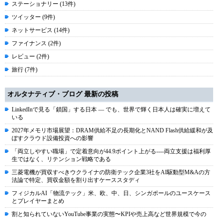
ステーショナリー (13件)
ツイッター (9件)
ネットサービス (14件)
ファイナンス (2件)
レビュー (2件)
旅行 (7件)
オルタナティブ・ブログ 最新の投稿
LinkedInで見る「鎖国」する日本 ― でも、世界で輝く日本人は確実に増えて
いる
2027年メモリ市場展望：DRAM供給不足の長期化とNAND Flash供給緩和が及
ぼすクラウド設備投資への影響
「両立しやすい職場」で定着意向が44.9ポイント上がる----両立支援は福利厚
生ではなく、リテンション戦略である
三菱電機が買収すべきウクライナの防衛テック企業3社をAI駆動型M&Aの方
法論で特定、買収金額を割り出すケーススタディ
フィジカルAI「物流テック」米、欧、中、日、シンガポールのユースケース
とプレイヤーまとめ
割と知られていないYouTube事業の実態〜KPIや売上高など世界規模で今の