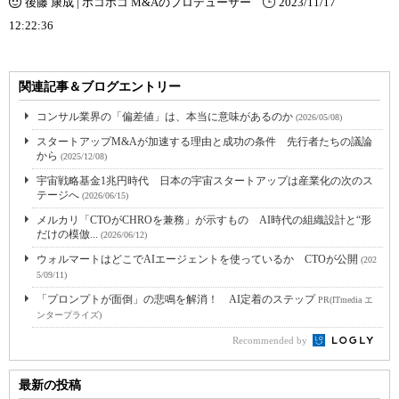
後藤 康成 | ホコホコ M&Aのプロデューサー
2023/11/17
12:22:36
関連記事＆ブログエントリー
コンサル業界の「偏差値」は、本当に意味があるのか
(2026/05/08)
スタートアップM&Aが加速する理由と成功の条件 先行者たちの議論
から
(2025/12/08)
宇宙戦略基金1兆円時代 日本の宇宙スタートアップは産業化の次のス
テージへ
(2026/06/15)
メルカリ「CTOがCHROを兼務」が示すもの AI時代の組織設計と“形
だけの模倣...
(2026/06/12)
ウォルマートはどこでAIエージェントを使っているか CTOが公開
(202
5/09/11)
「プロンプトが面倒」の悲鳴を解消！ AI定着のステップ
PR(ITmedia エ
ンタープライズ)
Recommended by
最新の投稿