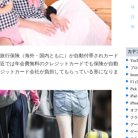
16
23
30
カテ
旅行保険（海外・国内ともに）が自動付帯されカード
YouT
近では年会費無料のクレジットカードでも保険が自動
ブロ
ジットカード会社が負担してもらっている形になりま
Insu
F1 (
Pick
iPad
iPh
オフ
クラ
グー
ゲーム