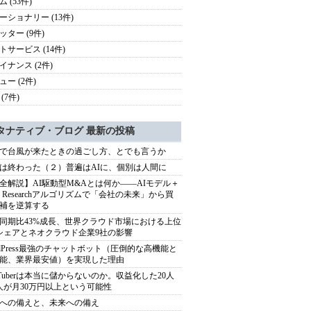
 (53件)
ーショナリー (13件)
ッター (9件)
トサービス (14件)
イナンス (2件)
ュー (2件)
(7件)
タナティブ・ブログ 最新の投稿
で台風が来たときの過ごし方、とでも言うか
は終わった（２）普遍はAIに、個別は人間に
全解説】AI駆動型M&Aとは何か――AIモデル＋
ep Researchアルゴリズムで「会社の未来」から買
補を逆算する
同期比43%成長、世界クラウド市場における上位
シェアとネオクラウド企業9社の影響
rdPress最強のチャットボット（圧倒的な高機能と
能、業界最安値）を実現した理由
uTuberは本当に儲からないのか。収益化した20人
人が月30万円以上という可能性
への備えと、未来への備え