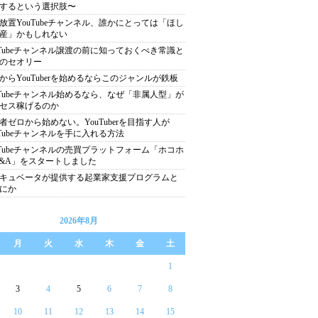
するという選択肢〜
放置YouTubeチャンネル、誰かにとっては「ほし
産」かもしれない
uTubeチャンネル譲渡の前に知っておくべき常識と
のセオリー
からYouTuberを始めるならこのジャンルが鉄板
uTubeチャンネル始めるなら、なぜ「非属人型」が
セス稼げるのか
者ゼロから始めない。YouTuberを目指す人が
uTubeチャンネルを手に入れる方法
uTubeチャンネルの売買プラットフォーム「ホコホ
&A」をスタートしました
キュベータが提供する起業家支援プログラムと
にか
2026年8月
月
火
水
木
金
土
1
3
4
5
6
7
8
10
11
12
13
14
15