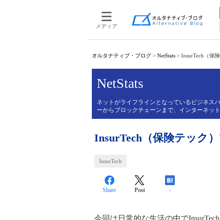
メディア
オルタナティブ・ブログ
>
NetStats
>
InsurTech
NetStats
ネットがライフラインとなっているビジネスパー
ーからブロックチェーンまで、インターネッ
InsurTech（保険テッ
InsurTech
Share
Post
-
今回は日常的な生活の中でInsurT