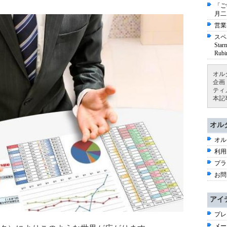
「ご
月二
営業
スペ
St
Ru
オル
企画
ティ
本記
オル
オル
利用
プラ
お問
アイ
プレ
メー