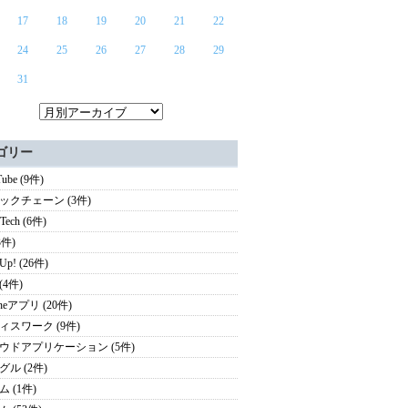
17
18
19
20
21
22
24
25
26
27
28
29
31
ゴリー
ube (9件)
ックチェーン (3件)
rTech (6件)
3件)
 Up! (26件)
 (4件)
oneアプリ (20件)
ィスワーク (9件)
ウドアプリケーション (5件)
グル (2件)
 (1件)