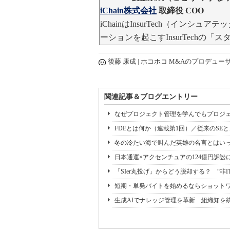
iChain株式会社
取締役
COO
iChainはInsurTech（イン
ーションを起こすInsurTechの「
後藤 康成 | ホコホコ M&Aのプロデュー
関連記事＆ブログエントリー
なぜプロジェクト管理を学んでもプロジェ
FDEとは何か（連載第1回）／従来のSE
冬の冷たい海で叫んだ英雄の名言とはいっ
日本通運×アクセンチュアの124億円訴訟
「SIer丸投げ」からどう脱却する？ “非I
短期・単発バイトを始めるならショット
生成AIでナレッジ管理を革新 組織知を