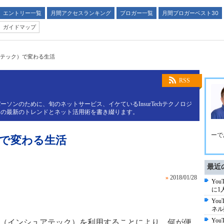
エントリー一覧
月間アクセスランキング
ブロガー一覧
月間ブロガーベスト30
ガイドマップ
（保険テック）で変わる生活
RSS
ソンのために、旬のネットサービス、イケているInsurTechテクノロジ
トの最新のトレンドとネット活用術を書き綴ります。
ーで
ク）で変わる生活
最近
»
2018/01/28
Yo
に1
Yo
ネル
Yo
ech（インシュアテック）を利用することにより、何が便