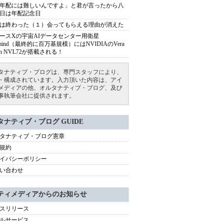
年配には難しいんですよ」と君が言ったから八
日は年配記念日
は終わった（１）会ってもらえる理由が消えた
ースXの宇宙AIデータセンター用衛星
armind（最終的に百万基規模）にはNVIDIAのVera
bin NVL72が搭載される！
タナティブ・ブログは、専門スタッフにより、
・構成されています。入力頂いた内容は、アイ
メディアの他、オルタナティブ・ブログ、及び
事執筆会社に提供されます。
タナティブ・ブログ GUIDE
タナティブ・ブログ憲章
規約
イバシーポリシー
い合わせ
ティメディアからのお知らせ
スリリース
ルサービス