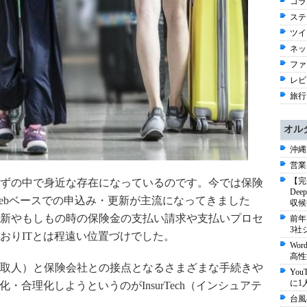
コラム
ステ
ツイ
ネッ
ファ
レビ
旅行 
オル
沖縄
営業
【完
ずの中で身近な存在になっているのです。今では保険
De
ebベースでの申込み・更新が主流になってきました
収候
新やもしもの時の保険金の支払い請求や支払いプロセ
前年
3社
おりITとは程遠い位置づけでした。
Wo
高性
取人）と保険会社との接点となるさまざまな手続きや
Yo
に1
・合理化しようというのがInsurTech（インシュアテ
台風