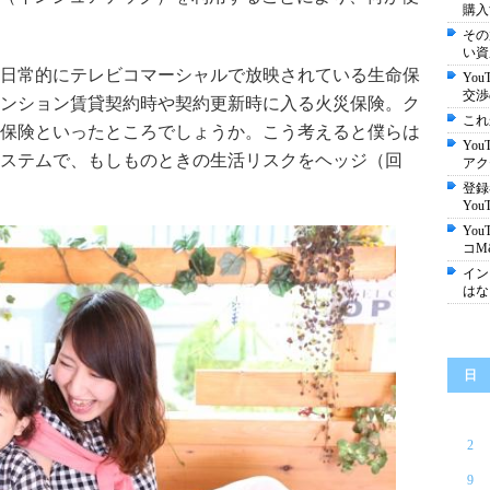
購入
その
い資
日常的にテレビコマーシャルで放映されている生命保
Yo
交渉
ンション賃貸契約時や契約更新時に入る火災保険。ク
これ
保険といったところでしょうか。こう考えると僕らは
Yo
ステムで、もしものときの生活リスクをヘッジ（回
アク
登録
Yo
Yo
コM
イン
はな
日
2
9