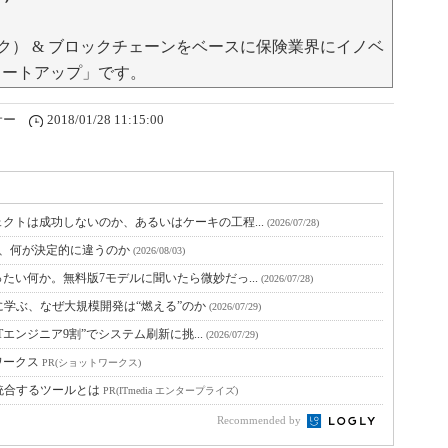
シュアテック） & ブロックチェーンをベースに保険業界にイノベ
スタートアップ」です。
サー
2018/01/28 11:15:00
クトは成功しないのか、あるいはケーキの工程...
(2026/07/28)
と、何が決定的に違うのか
(2026/08/03)
たい何か。無料版7モデルに聞いたら微妙だっ...
(2026/07/28)
に学ぶ、なぜ大規模開発は“燃える”のか
(2026/07/29)
Tエンジニア9割”でシステム刷新に挑...
(2026/07/29)
ワークス
PR(ショットワークス)
統合するツールとは
PR(ITmedia エンタープライズ)
Recommended by