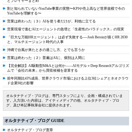
とプレイヤーまとめ
割と知られていないYouTube事業の実態〜KPIや売上高など世界規模で今の
YouTubeを理解する〜
営業は終わった（３）AIを使う者だけが、利他に立てる
営業現場で進むAIエージェントの急増と「生産性のパラドックス」の現実
「巨大な万能HRエージェント」は必ず失敗する----Josh Bersinが描くHR 2030
と、マルチエージェント時代の人事
沖縄で台風が来たときの過ごし方、とでも言うか
営業は終わった（２）普遍はAIに、個別は人間に
【完全解説】AI駆動型M&Aとは何か――AIモデル＋Deep Researchアルゴリズ
ムで「会社の未来」から買収候補を逆算する
前年同期比43%成長、世界クラウド市場における上位3社シェアとネオクラウ
ド企業9社の影響
オルタナティブ・ブログは、専門スタッフにより、企画・構成されていま
す。入力頂いた内容は、アイティメディアの他、オルタナティブ・ブロ
グ、及び本記事執筆会社に提供されます。
オルタナティブ・ブログ GUIDE
オルタナティブ・ブログ憲章