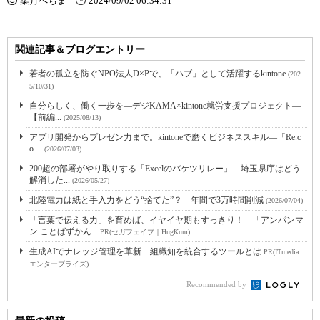
葉月へちま
2024/09/02 06:34:31
関連記事＆ブログエントリー
若者の孤立を防ぐNPO法人D×Pで、「ハブ」として活躍するkintone
(202
5/10/31)
自分らしく、働く一歩を―デジKAMA×kintone就労支援プロジェクト―
【前編...
(2025/08/13)
アプリ開発からプレゼン力まで。kintoneで磨くビジネススキル―「Re.c
o....
(2026/07/03)
200超の部署がやり取りする「Excelのバケツリレー」 埼玉県庁はどう
解消した...
(2026/05/27)
北陸電力は紙と手入力をどう“捨てた”？ 年間で3万時間削減
(2026/07/04)
「言葉で伝える力」を育めば、イヤイヤ期もすっきり！ 「アンパンマ
ン ことばずかん...
PR(セガフェイブ｜HugKum)
生成AIでナレッジ管理を革新 組織知を統合するツールとは
PR(ITmedia
エンタープライズ)
Recommended by