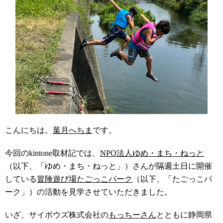
こんにちは。
葉月へちま
です。
今回のkintone取材記では、
NPO法人ゆめ・まち・ねっと
（以下、「ゆめ・まち・ねっと」）さんが隔週土日に開催
している
冒険遊び場たごっこパーク
（以下、「たごっこパ
ーク」）の活動を見学させていただきました。
いざ、サイボウズ株式会社の
もっちーさん
とともに静岡県