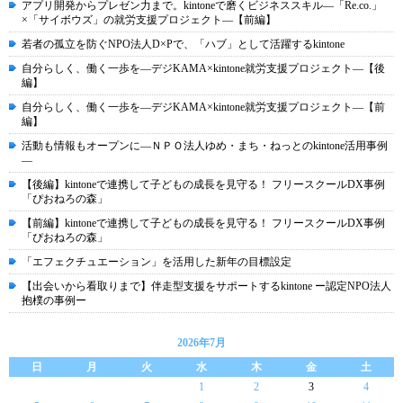
アプリ開発からプレゼン力まで。kintoneで磨くビジネススキル―「Re.co.」
×「サイボウズ」の就労支援プロジェクト―【前編】
若者の孤立を防ぐNPO法人D×Pで、「ハブ」として活躍するkintone
自分らしく、働く一歩を―デジKAMA×kintone就労支援プロジェクト―【後
編】
自分らしく、働く一歩を―デジKAMA×kintone就労支援プロジェクト―【前
編】
活動も情報もオープンに―ＮＰＯ法人ゆめ・まち・ねっとのkintone活用事例
―
【後編】kintoneで連携して子どもの成長を見守る！ フリースクールDX事例
「ぴおねろの森」
【前編】kintoneで連携して子どもの成長を見守る！ フリースクールDX事例
「ぴおねろの森」
「エフェクチュエーション」を活用した新年の目標設定
【出会いから看取りまで】伴走型支援をサポートするkintone ー認定NPO法人
抱樸の事例ー
2026年7月
日
月
火
水
木
金
土
1
2
3
4