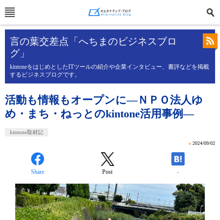
言の葉交差点「へちまのビジネスブロ
グ」
kintoneをはじめとしたITツールの紹介や企業インタビュー、書評などを掲載
するビジネスブログです。
活動も情報もオープンに―ＮＰＯ法人ゆ
め・まち・ねっとのkintone活用事例―
kintone取材記
»
2024/09/02
Share
Post
-