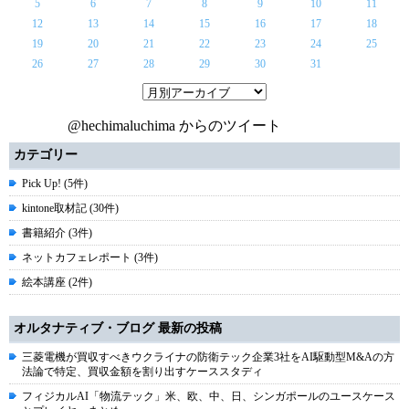
5
6
7
8
9
10
11
12
13
14
15
16
17
18
19
20
21
22
23
24
25
26
27
28
29
30
31
@hechimaluchima からのツイート
カテゴリー
Pick Up! (5件)
kintone取材記 (30件)
書籍紹介 (3件)
ネットカフェレポート (3件)
絵本講座 (2件)
オルタナティブ・ブログ 最新の投稿
三菱電機が買収すべきウクライナの防衛テック企業3社をAI駆動型M&Aの方
法論で特定、買収金額を割り出すケーススタディ
フィジカルAI「物流テック」米、欧、中、日、シンガポールのユースケース