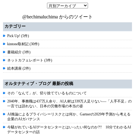
@hechimaluchima からのツイート
カテゴリー
Pick Up! (5件)
kintone取材記 (30件)
書籍紹介 (3件)
ネットカフェレポート (3件)
絵本講座 (2件)
オルタナティブ・ブログ 最新の投稿
その「なんて」が、切り捨てているものについて
2040年、事務職は437万人余り、AI人材は339万人足りない----「人手不足」の
一言では語れない、日本の労働市場の本当の姿
AI推論によるプライバシーリスクとは何か、Gartnerの2029年予測から考える
企業のAIガバナンス
今騒がれているAIデータセンターとはいったい何なのか?!! 10分でわかるAI
データセンターの話