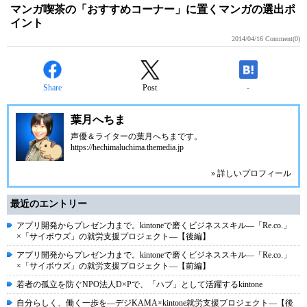
マンガ喫茶の「おすすめコーナー」に置くマンガの選出ポ
イント
2014/04/16
Comment(0)
Share
Post
-
葉月へちま
声優＆ライターの葉月へちまです。
https://hechimaluchima.themedia.jp
» 詳しいプロフィール
最近のエントリー
アプリ開発からプレゼン力まで。kintoneで磨くビジネススキル―「Re.co.」
×「サイボウズ」の就労支援プロジェクト―【後編】
アプリ開発からプレゼン力まで。kintoneで磨くビジネススキル―「Re.co.」
×「サイボウズ」の就労支援プロジェクト―【前編】
若者の孤立を防ぐNPO法人D×Pで、「ハブ」として活躍するkintone
自分らしく、働く一歩を―デジKAMA×kintone就労支援プロジェクト―【後