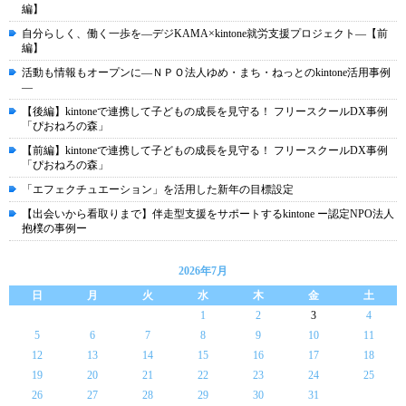
編】
自分らしく、働く一歩を―デジKAMA×kintone就労支援プロジェクト―【前
編】
活動も情報もオープンに―ＮＰＯ法人ゆめ・まち・ねっとのkintone活用事例
―
【後編】kintoneで連携して子どもの成長を見守る！ フリースクールDX事例
「ぴおねろの森」
【前編】kintoneで連携して子どもの成長を見守る！ フリースクールDX事例
「ぴおねろの森」
「エフェクチュエーション」を活用した新年の目標設定
【出会いから看取りまで】伴走型支援をサポートするkintone ー認定NPO法人
抱樸の事例ー
2026年7月
日
月
火
水
木
金
土
1
2
3
4
5
6
7
8
9
10
11
12
13
14
15
16
17
18
19
20
21
22
23
24
25
26
27
28
29
30
31