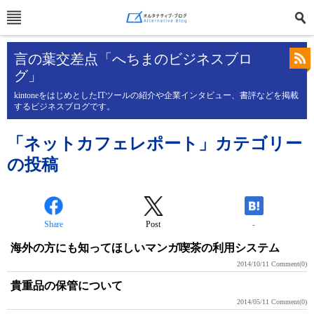
言の葉交差点「へちまのビジネスブロ
グ」
kintoneをはじめとしたITツールの紹介や企業インタビュー、書評などを掲載
するビジネスブログです。
「ネットカフェレポート」カテゴリー
の投稿
Share
Post
-
海外の方にも知ってほしいマンガ喫茶の利用システム
2014/10/11
Comment(0)
貴重品の保管について
2014/05/11
Comment(0)