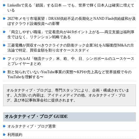
LinkedInで見る「鎖国」する日本 ― でも、世界で輝く日本人は確実に増えて
いる
2027年メモリ市場展望：DRAM供給不足の長期化とNAND Flash供給緩和が及
ぼすクラウド設備投資への影響
「両立しやすい職場」で定着意向が44.9ポイント上がる----両立支援は福利厚
生ではなく、リテンション戦略である
三菱電機が買収すべきウクライナの防衛テック企業3社をAI駆動型M&Aの方
法論で特定、買収金額を割り出すケーススタディ
フィジカルAI「物流テック」米、欧、中、日、シンガポールのユースケース
とプレイヤーまとめ
割と知られていないYouTube事業の実態〜KPIや売上高など世界規模で今の
YouTubeを理解する〜
オルタナティブ・ブログは、専門スタッフにより、企画・構成されていま
す。入力頂いた内容は、アイティメディアの他、オルタナティブ・ブロ
グ、及び本記事執筆会社に提供されます。
オルタナティブ・ブログ GUIDE
オルタナティブ・ブログ憲章
利用規約