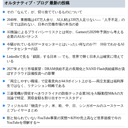
オルタナティブ・ブログ 最新の投稿
その「なんて」が、切り捨てているものについて
2040年、事務職は437万人余り、AI人材は339万人足りない----「人手不足」の
一言では語れない、日本の労働市場の本当の姿
AI推論によるプライバシーリスクとは何か、Gartnerの2029年予測から考える
企業のAIガバナンス
今騒がれているAIデータセンターとはいったい何なのか?!! 10分でわかるAI
データセンターの話
LinkedInで見る「鎖国」する日本 ― でも、世界で輝く日本人は確実に増えて
いる
2027年メモリ市場展望：DRAM供給不足の長期化とNAND Flash供給緩和が及
ぼすクラウド設備投資への影響
「両立しやすい職場」で定着意向が44.9ポイント上がる----両立支援は福利厚
生ではなく、リテンション戦略である
三菱電機が買収すべきウクライナの防衛テック企業3社をAI駆動型M&Aの方
法論で特定、買収金額を割り出すケーススタディ
フィジカルAI「物流テック」米、欧、中、日、シンガポールのユースケース
とプレイヤーまとめ
割と知られていないYouTube事業の実態〜KPIや売上高など世界規模で今の
YouTubeを理解する〜