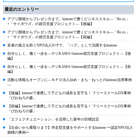
最近のエントリー
アプリ開発からプレゼン力まで。kintoneで磨くビジネススキル―「Re.co.」
×「サイボウズ」の就労支援プロジェクト―【後編】
アプリ開発からプレゼン力まで。kintoneで磨くビジネススキル―「Re.co.」
×「サイボウズ」の就労支援プロジェクト―【前編】
若者の孤立を防ぐNPO法人D×Pで、「ハブ」として活躍するkintone
自分らしく、働く一歩を―デジKAMA×kintone就労支援プロジェクト―【後
編】
自分らしく、働く一歩を―デジKAMA×kintone就労支援プロジェクト―【前
編】
活動も情報もオープンに―ＮＰＯ法人ゆめ・まち・ねっとのkintone活用事例
―
【後編】kintoneで連携して子どもの成長を見守る！ フリースクールDX事例
「ぴおねろの森」
【前編】kintoneで連携して子どもの成長を見守る！ フリースクールDX事例
「ぴおねろの森」
「エフェクチュエーション」を活用した新年の目標設定
【出会いから看取りまで】伴走型支援をサポートするkintone ー認定NPO法人
抱樸の事例ー