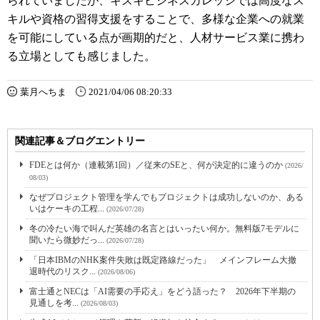
られていましたが、キズキビジネスカレッジでは高度なス
キルや資格の習得支援をすることで、多様な企業への就業
を可能にしている点が画期的だと、人材サービス業に携わ
る立場としても感じました。
葉月へちま
2021/04/06 08:20:33
関連記事＆ブログエントリー
FDEとは何か（連載第1回）／従来のSEと、何が決定的に違うのか
(2026/
08/03)
なぜプロジェクト管理を学んでもプロジェクトは成功しないのか、ある
いはケーキの工程...
(2026/07/28)
冬の冷たい海で叫んだ英雄の名言とはいったい何か。無料版7モデルに
聞いたら微妙だっ...
(2026/07/28)
「日本IBMのNHK案件失敗は既定路線だった」 メインフレーム大撤
退時代のリスク...
(2026/08/06)
富士通とNECは「AI需要の手応え」をどう語った？ 2026年下半期の
見通しを考...
(2026/08/03)