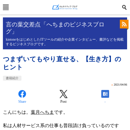
言の葉交差点「へちまのビジネスブロ
グ」
kintoneをはじめとしたITツールの紹介や企業インタビュー、書評などを掲載
するビジネスブログです。
つまずいてもやり直せる、【生き方】の
ヒント
書籍紹介
»
2021/04/06
Share
Post
-
こんにちは。
葉月へちま
です。
私は人材サービス系の仕事も普段請け負っているのです