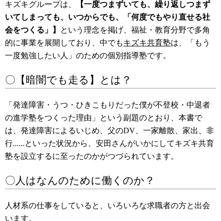
キズキグループは、
【一度つまずいても、繰り返しつまず
いてしまっても、いつからでも、「何度でもやり直せる社
会をつくる」】
という理念を掲げ、福祉・教育分野で多角
的に事業を展開しており、中でも
キズキ共育塾
は、「もう
一度勉強したい人」のための個別指導塾です。
〇【暗闇でも走る】とは？
「発達障害・うつ・ひきこもりだった僕が不登校・中退者
の進学塾をつくった理由」という
副題のとおり、本書で
は、発達障害によるいじめ、父のDV、一家離散、家出、非
行......といった状況から、安田さんがいかにしてキズキ共育
塾を設立するに至ったのかがつづられています。
〇人はなんのために働くのか？
人材系の仕事をしていると、いろいろな求職者の方と出会
います。