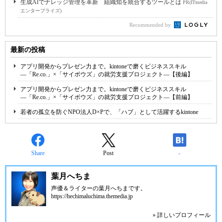
生成AIでナレッジ管理を革新 組織知を統合するツールとは
PR(ITmedia
エンタープライズ)
Recommended by
最新の投稿
アプリ開発からプレゼン力まで。kintoneで磨くビジネススキル
―「Re.co.」×「サイボウズ」の就労支援プロジェクト―【後編】
アプリ開発からプレゼン力まで。kintoneで磨くビジネススキル
―「Re.co.」×「サイボウズ」の就労支援プロジェクト―【前編】
若者の孤立を防ぐNPO法人D×Pで、「ハブ」として活躍するkintone
Share
Post
-
葉月へちま
声優＆ライターの葉月へちまです。
https://hechimaluchima.themedia.jp
» 詳しいプロフィール