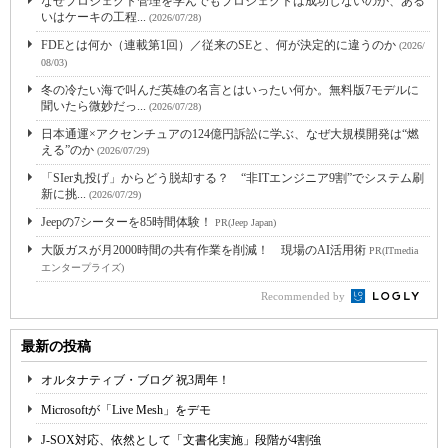
なぜプロジェクト管理を学んでもプロジェクトは成功しないのか、ある
いはケーキの工程...
(2026/07/28)
FDEとは何か（連載第1回）／従来のSEと、何が決定的に違うのか
(2026/
08/03)
冬の冷たい海で叫んだ英雄の名言とはいったい何か。無料版7モデルに
聞いたら微妙だっ...
(2026/07/28)
日本通運×アクセンチュアの124億円訴訟に学ぶ、なぜ大規模開発は“燃
える”のか
(2026/07/29)
「SIer丸投げ」からどう脱却する？ “非ITエンジニア9割”でシステム刷
新に挑...
(2026/07/29)
Jeepの7シーターを85時間体験！
PR(Jeep Japan)
大阪ガスが月2000時間の共有作業を削減！ 現場のAI活用術
PR(ITmedia
エンタープライズ)
Recommended by
最新の投稿
オルタナティブ・ブログ 祝3周年！
Microsoftが「Live Mesh」をデモ
J-SOX対応、依然として「文書化実施」段階が4割強