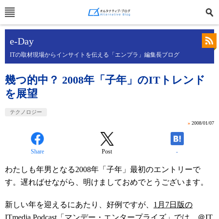
e-Day
ITの取材現場からインサイトを伝える「エンプラ」編集長ブログ
幾つ的中？ 2008年「子年」のITトレンド
を展望
テクノロジー
»
2008/01/07
Share
Post
-
わたしも年男となる2008年「子年」最初のエントリーで
す。遅ればせながら、明けましておめでとうございます。
新しい年を迎えるにあたり、好例ですが、
1月7日版の
ITmedia Podcast「マンデー・エンタープライズ」
では、＠IT