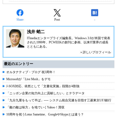
Share
Post
-
浅井 蛸二
ITmediaエンタープライズ
編集長。Windows 3.0が米国で発表
された1990年、PCWEEKの創刊に参画、以来IT業界の成長
とともにある。
» 詳しいプロフィール
最近のエントリー
オルタナティブ・ブログ 祝3周年！
Microsoftが「Live Mesh」をデモ
J-SOX対応、依然として「文書化実施」段階が4割強
「ニッポン企業の知力向上に貢献したい」とテラデータ
「九分九厘をもって半ば」── システム統合完遂を目指す三菱東京UFJ銀行
「敵の敵は味方」を地でいくYahoo！買収
10周年を祝うLotus Sametime、GoogleやSkypeとは違う？