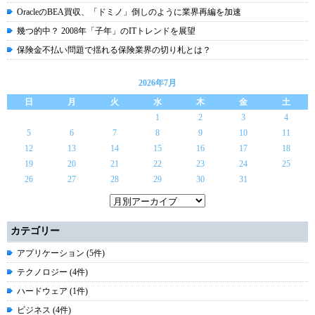
OracleのBEA買収、「ドミノ」倒しのように業界再編を加速
幾つ的中？ 2008年「子年」のITトレンドを展望
保険金不払い問題で揺れる保険業界の切り札とは？
2026年7月
日
月
火
水
木
金
土
1
2
3
4
5
6
7
8
9
10
11
12
13
14
15
16
17
18
19
20
21
22
23
24
25
26
27
28
29
30
31
カテゴリー
アプリケーション (5件)
テクノロジー (4件)
ハードウェア (1件)
ビジネス (4件)