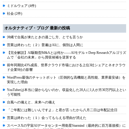
ミドルウェア (4件)
社会 (2件)
オルタナティブ・ブログ 最新の投稿
沖縄で台風が来たときの過ごし方、とでも言うか
営業は終わった（２）普遍はAIに、個別は人間に
【完全解説】AI駆動型M&Aとは何か――AIモデル＋Deep Researchアルゴリズ
ムで「会社の未来」から買収候補を逆算する
前年同期比43%成長、世界クラウド市場における上位3社シェアとネオクラウ
ド企業9社の影響
WordPress最強のチャットボット（圧倒的な高機能と高性能、業界最安値）を
実現した理由
YouTuberは本当に儲からないのか。収益化した20人に1人が月30万円以上とい
う可能性
台風への備えと、未来への備え
「ご年配には難しいんですよ」と君が言ったから八月二日は年配記念日
営業は終わった（１）会ってもらえる理由が消えた
スペースXの宇宙AIデータセンター用衛星Starmind（最終的に百万基規模）に