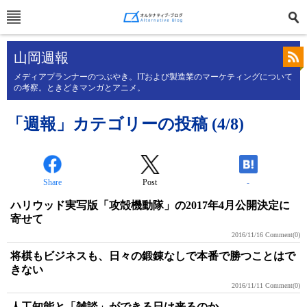
山岡週報
メディアプランナーのつぶやき。ITおよび製造業のマーケティングについて
の考察。ときどきマンガとアニメ。
「週報」カテゴリーの投稿 (4/8)
Share
Post
-
ハリウッド実写版「攻殻機動隊」の2017年4月公開決定に
寄せて
2016/11/16
Comment(0)
将棋もビジネスも、日々の鍛錬なしで本番で勝つことはで
きない
2016/11/11
Comment(0)
人工知能と「雑談」ができる日は来るのか