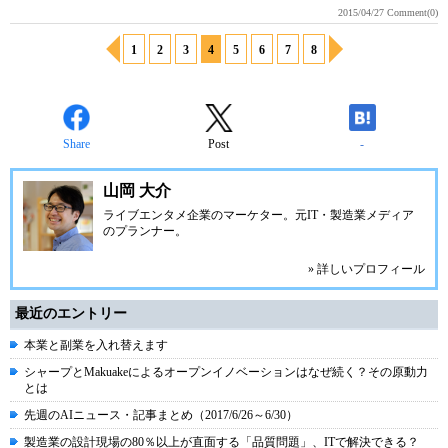
2015/04/27
Comment(0)
1
2
3
4
5
6
7
8
Share
Post
-
山岡 大介
ライブエンタメ企業のマーケター。元IT・製造業メディア
のプランナー。
» 詳しいプロフィール
最近のエントリー
本業と副業を入れ替えます
シャープとMakuakeによるオープンイノベーションはなぜ続く？その原動力
とは
先週のAIニュース・記事まとめ（2017/6/26～6/30）
製造業の設計現場の80％以上が直面する「品質問題」、ITで解決できる？