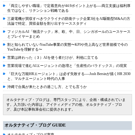
「両立しやすい職場」で定着意向が44.9ポイント上がる----両立支援は福利厚
生ではなく、リテンション戦略である
三菱電機が買収すべきウクライナの防衛テック企業3社をAI駆動型M&Aの方
法論で特定、買収金額を割り出すケーススタディ
フィジカルAI「物流テック」米、欧、中、日、シンガポールのユースケース
とプレイヤーまとめ
割と知られていないYouTube事業の実態〜KPIや売上高など世界規模で今の
YouTubeを理解する〜
営業は終わった（３）AIを使う者だけが、利他に立てる
営業現場で進むAIエージェントの急増と「生産性のパラドックス」の現実
「巨大な万能HRエージェント」は必ず失敗する----Josh Bersinが描くHR 2030
と、マルチエージェント時代の人事
沖縄で台風が来たときの過ごし方、とでも言うか
オルタナティブ・ブログは、専門スタッフにより、企画・構成されていま
す。入力頂いた内容は、アイティメディアの他、オルタナティブ・ブロ
グ、及び本記事執筆会社に提供されます。
オルタナティブ・ブログ GUIDE
オルタナティブ・ブログ憲章