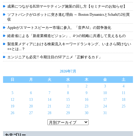
成果につながるB2Bマーケティング施策の回し方【セミナーのお知らせ】
ソフトバンクがロボットに突き進む理由 ～ Boston DynamicsとSchaftの2社買
収
Appleがスマートスピーカー市場に参入、「音声AI」の競争激化
経産省による「新産業構造ビジョン」、4つの戦略に共通して見えるもの
製造業メディアにおける検索流入キーワードランキング、いまさら聞けない
○○とは...？
エンジニアも必見!! 今期注目のSFアニメ「正解するカド」
2026年7月
日
月
火
水
木
金
土
1
2
3
4
5
6
7
8
9
10
11
12
13
14
15
16
17
18
19
20
21
22
23
24
25
26
27
28
29
30
31
カテゴリー