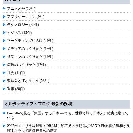
アニメとか (16件)
アプリケーション (1件)
テクノロジー (25件)
ビジネス (13件)
マーケティングいろは (21件)
メディアのつくりかた (18件)
営業マンのつくりかた (11件)
広告のつくりかた (17件)
社会 (11件)
製造業とITどうこう (53件)
週報 (80件)
オルタナティブ・ブログ 最新の投稿
LinkedInで見る「鎖国」する日本 ― でも、世界で輝く日本人は確実に増えて
いる
2027年メモリ市場展望：DRAM供給不足の長期化とNAND Flash供給緩和が及
ぼすクラウド設備投資への影響