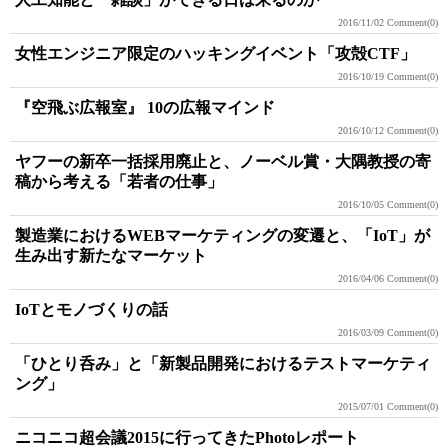
2016/11/02
Comment(0)
女性エンジニア限定のハッキングイベント「攻殻CTF」
2016/10/19
Comment(0)
『空飛ぶ広報室』 10の広報マインド
2016/10/12
Comment(0)
ヤフーの新卒一括採用廃止と、ノーベル賞・大隅教授の寄
稿から考える「若者の仕事」
2016/10/05
Comment(0)
製造業におけるWEBマーケティングの変遷と、「IoT」が
生み出す新たなマーケット
2016/04/06
Comment(0)
IoTとモノづくりの話
2016/03/09
Comment(0)
「ひとり呑み」と「新製品開発におけるテストマーケティ
ング」
2015/07/01
Comment(0)
ニコニコ超会議2015に行ってきたPhotoレポート