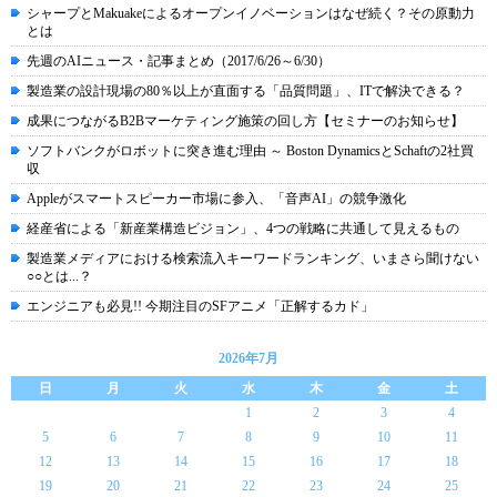
シャープとMakuakeによるオープンイノベーションはなぜ続く？その原動力
とは
先週のAIニュース・記事まとめ（2017/6/26～6/30）
製造業の設計現場の80％以上が直面する「品質問題」、ITで解決できる？
成果につながるB2Bマーケティング施策の回し方【セミナーのお知らせ】
ソフトバンクがロボットに突き進む理由 ～ Boston DynamicsとSchaftの2社買
収
Appleがスマートスピーカー市場に参入、「音声AI」の競争激化
経産省による「新産業構造ビジョン」、4つの戦略に共通して見えるもの
製造業メディアにおける検索流入キーワードランキング、いまさら聞けない
○○とは...？
エンジニアも必見!! 今期注目のSFアニメ「正解するカド」
2026年7月
日
月
火
水
木
金
土
1
2
3
4
5
6
7
8
9
10
11
12
13
14
15
16
17
18
19
20
21
22
23
24
25