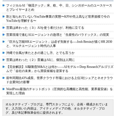
フィジカルAI「物流テック」米、欧、中、日、シンガポールのユースケース
とプレイヤーまとめ
割と知られていないYouTube事業の実態〜KPIや売上高など世界規模で今の
YouTubeを理解する〜
営業は終わった（３）AIを使う者だけが、利他に立てる
営業現場で進むAIエージェントの急増と「生産性のパラドックス」の現実
「巨大な万能HRエージェント」は必ず失敗する----Josh Bersinが描くHR 2030
と、マルチエージェント時代の人事
沖縄で台風が来たときの過ごし方、とでも言うか
営業は終わった（２）普遍はAIに、個別は人間に
【完全解説】AI駆動型M&Aとは何か――AIモデル＋Deep Researchアルゴリズ
ムで「会社の未来」から買収候補を逆算する
前年同期比43%成長、世界クラウド市場における上位3社シェアとネオクラウ
ド企業9社の影響
WordPress最強のチャットボット（圧倒的な高機能と高性能、業界最安値）を
実現した理由
オルタナティブ・ブログは、専門スタッフにより、企画・構成されていま
す。入力頂いた内容は、アイティメディアの他、オルタナティブ・ブロ
グ、及び本記事執筆会社に提供されます。