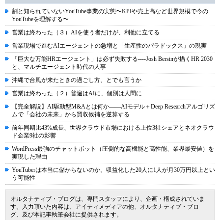
割と知られていないYouTube事業の実態〜KPIや売上高など世界規模で今の
YouTubeを理解する〜
営業は終わった（３）AIを使う者だけが、利他に立てる
営業現場で進むAIエージェントの急増と「生産性のパラドックス」の現実
「巨大な万能HRエージェント」は必ず失敗する----Josh Bersinが描くHR 2030
と、マルチエージェント時代の人事
沖縄で台風が来たときの過ごし方、とでも言うか
営業は終わった（２）普遍はAIに、個別は人間に
【完全解説】AI駆動型M&Aとは何か――AIモデル＋Deep Researchアルゴリズ
ムで「会社の未来」から買収候補を逆算する
前年同期比43%成長、世界クラウド市場における上位3社シェアとネオクラウ
ド企業9社の影響
WordPress最強のチャットボット（圧倒的な高機能と高性能、業界最安値）を
実現した理由
YouTuberは本当に儲からないのか。収益化した20人に1人が月30万円以上とい
う可能性
オルタナティブ・ブログは、専門スタッフにより、企画・構成されていま
す。入力頂いた内容は、アイティメディアの他、オルタナティブ・ブロ
グ、及び本記事執筆会社に提供されます。