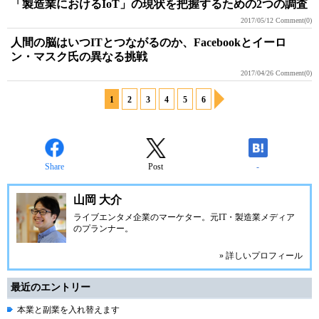
「製造業におけるIoT」の現状を把握するための2つの調査
2017/05/12
Comment(0)
人間の脳はいつITとつながるのか、Facebookとイーロ
ン・マスク氏の異なる挑戦
2017/04/26
Comment(0)
1
2
3
4
5
6
Share
Post
-
山岡 大介
ライブエンタメ企業のマーケター。元IT・製造業メディア
のプランナー。
» 詳しいプロフィール
最近のエントリー
本業と副業を入れ替えます