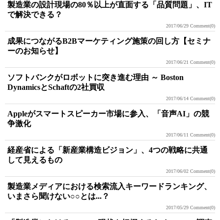
製造業の設計現場の80％以上が直面する「品質問題」、IT
で解決できる？
2017/06/29
Comment(0)
成果につながるB2Bマーケティング施策の回し方【セミナ
ーのお知らせ】
2017/06/21
Comment(0)
ソフトバンクがロボットに突き進む理由 ～ Boston
DynamicsとSchaftの2社買収
2017/06/14
Comment(0)
Appleがスマートスピーカー市場に参入、「音声AI」の競
争激化
2017/06/11
Comment(0)
経産省による「新産業構造ビジョン」、4つの戦略に共通
して見えるもの
2017/06/02
Comment(0)
製造業メディアにおける検索流入キーワードランキング、
いまさら聞けない○○とは...？
2017/05/29
Comment(0)