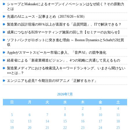
シャープとMakuakeによるオープンイノベーションはなぜ続く？その原動力
とは
先週のAIニュース・記事まとめ（2017/6/26～6/30）
製造業の設計現場の80％以上が直面する「品質問題」、ITで解決できる？
成果につながるB2Bマーケティング施策の回し方【セミナーのお知らせ】
ソフトバンクがロボットに突き進む理由 ～ Boston DynamicsとSchaftの2社買
収
Appleがスマートスピーカー市場に参入、「音声AI」の競争激化
経産省による「新産業構造ビジョン」、4つの戦略に共通して見えるもの
製造業メディアにおける検索流入キーワードランキング、いまさら聞けない
○○とは...？
エンジニアも必見!! 今期注目のSFアニメ「正解するカド」
2026年7月
日
月
火
水
木
金
土
1
2
3
4
5
6
7
8
9
10
11
12
13
14
15
16
17
18
19
20
21
22
23
24
25