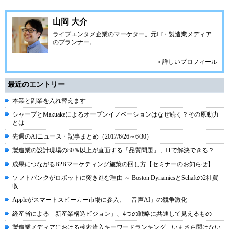
山岡 大介
ライブエンタメ企業のマーケター。元IT・製造業メディア
のプランナー。
» 詳しいプロフィール
最近のエントリー
本業と副業を入れ替えます
シャープとMakuakeによるオープンイノベーションはなぜ続く？その原動力
とは
先週のAIニュース・記事まとめ（2017/6/26～6/30）
製造業の設計現場の80％以上が直面する「品質問題」、ITで解決できる？
成果につながるB2Bマーケティング施策の回し方【セミナーのお知らせ】
ソフトバンクがロボットに突き進む理由 ～ Boston DynamicsとSchaftの2社買
収
Appleがスマートスピーカー市場に参入、「音声AI」の競争激化
経産省による「新産業構造ビジョン」、4つの戦略に共通して見えるもの
製造業メディアにおける検索流入キーワードランキング、いまさら聞けない