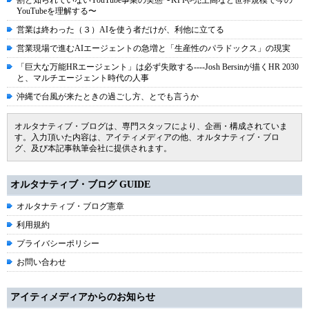
割と知られていないYouTube事業の実態〜KPIや売上高など世界規模で今の
YouTubeを理解する〜
営業は終わった（３）AIを使う者だけが、利他に立てる
営業現場で進むAIエージェントの急増と「生産性のパラドックス」の現実
「巨大な万能HRエージェント」は必ず失敗する----Josh Bersinが描くHR 2030
と、マルチエージェント時代の人事
沖縄で台風が来たときの過ごし方、とでも言うか
オルタナティブ・ブログは、専門スタッフにより、企画・構成されていま
す。入力頂いた内容は、アイティメディアの他、オルタナティブ・ブロ
グ、及び本記事執筆会社に提供されます。
オルタナティブ・ブログ GUIDE
オルタナティブ・ブログ憲章
利用規約
プライバシーポリシー
お問い合わせ
アイティメディアからのお知らせ