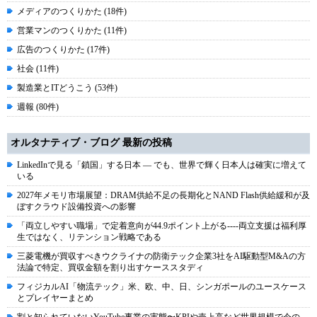
メディアのつくりかた (18件)
営業マンのつくりかた (11件)
広告のつくりかた (17件)
社会 (11件)
製造業とITどうこう (53件)
週報 (80件)
オルタナティブ・ブログ 最新の投稿
LinkedInで見る「鎖国」する日本 ― でも、世界で輝く日本人は確実に増えて
いる
2027年メモリ市場展望：DRAM供給不足の長期化とNAND Flash供給緩和が及
ぼすクラウド設備投資への影響
「両立しやすい職場」で定着意向が44.9ポイント上がる----両立支援は福利厚
生ではなく、リテンション戦略である
三菱電機が買収すべきウクライナの防衛テック企業3社をAI駆動型M&Aの方
法論で特定、買収金額を割り出すケーススタディ
フィジカルAI「物流テック」米、欧、中、日、シンガポールのユースケース
とプレイヤーまとめ