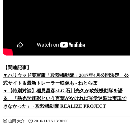
【関連記事】
▼ハリウッド実写版「攻殻機動隊」2017年4月公開決定 公
式サイト＆最新トレーラー映像も - ねとらぼ
▼【特別対談】稲見昌彦×I.G 石川光久が攻殻機動隊を語
る 「熱光学迷彩という言葉がなければ光学迷彩は実現で
きなかった」 - 攻殻機動隊 REALIZE PROJECT
山岡 大介
2016/11/16 13:30:00