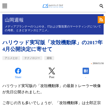
山岡週報
メディアプランナーのつぶやき。ITおよび製造業のマーケティングについて
の考察。ときどきマンガとアニメ。
ハリウッド実写版「攻殻機動隊」の2017年
4月公開決定に寄せて
アニメとか
テクノロジー
週報
»
2016/11/16
Share
Post
-
ハリウッド実写版の「攻殻機動隊」
の最新トレーラー映像
が先日公開されました。
ご存じの方も多いでしょうが、「攻殻機動隊」
は士郎正宗