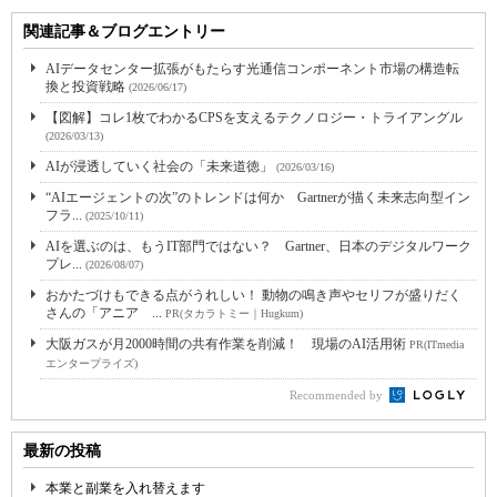
関連記事＆ブログエントリー
AIデータセンター拡張がもたらす光通信コンポーネント市場の構造転
換と投資戦略
(2026/06/17)
【図解】コレ1枚でわかるCPSを支えるテクノロジー・トライアングル
(2026/03/13)
AIが浸透していく社会の「未来道徳」
(2026/03/16)
“AIエージェントの次”のトレンドは何か Gartnerが描く未来志向型イン
フラ...
(2025/10/11)
AIを選ぶのは、もうIT部門ではない？ Gartner、日本のデジタルワーク
プレ...
(2026/08/07)
おかたづけもできる点がうれしい！ 動物の鳴き声やセリフが盛りだく
さんの「アニア ...
PR(タカラトミー｜Hugkum)
大阪ガスが月2000時間の共有作業を削減！ 現場のAI活用術
PR(ITmedia
エンタープライズ)
Recommended by
最新の投稿
本業と副業を入れ替えます