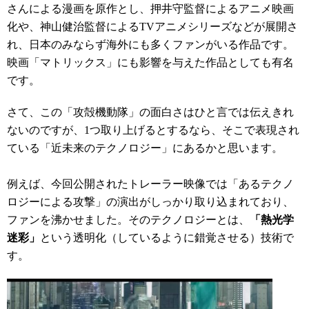
さんによる
漫画を原作とし、押井守監督によるアニメ映画
化や、
神山健治監督によるTVアニメシ
リーズなどが展開さ
れ、
日本のみならず海外にも多くファンがいる作品です。
映画
「マトリックス」にも影響を与えた作品としても有名
です。
さて、この「攻殻機動隊」の面白さはひと言では伝えきれ
ないのですが、
1つ取り上げると
するなら、そこで表現され
ている「近未来のテクノロジー」
にあるかと思います。
例えば、今回公開されたトレーラー映像では「
あるテクノ
ロジーによる攻撃」の演出
がしっかり取り込まれており、
ファンを沸かせました。
そのテクノロジーとは、
「熱
光学
迷彩」
という透明化（しているように錯覚させる）技術で
す。