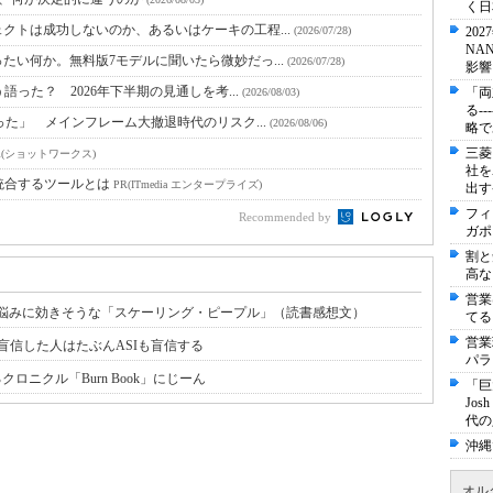
く日
クトは成功しないのか、あるいはケーキの工程...
(2026/07/28)
20
NA
たい何か。無料版7モデルに聞いたら微妙だっ...
(2026/07/28)
影響
語った？ 2026年下半期の見通しを考...
「両
(2026/08/03)
る-
った」 メインフレーム大撤退時代のリスク...
(2026/08/06)
略で
三菱
R(ショットワークス)
社を
統合するツールとは
PR(ITmedia エンタープライズ)
出す
フィ
Recommended by
ガポ
割と
高な
営業
材・組織の悩みに効きそうな「スケーリング・ピープル」（読書感想文）
てる
営業
盲信した人はたぶんASIも盲信する
パラ
ロニクル「Burn Book」にじーん
「巨
Jo
代の
沖縄
オル