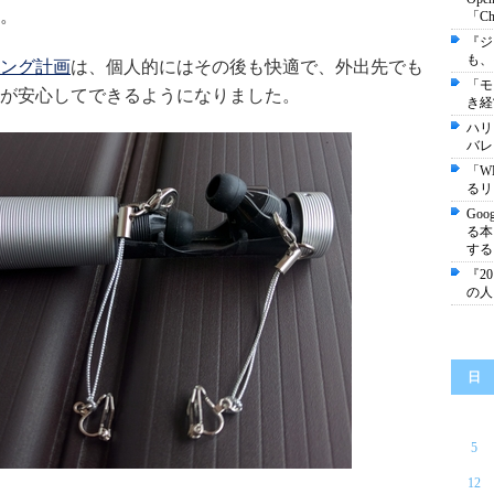
。
「C
『ジ
も、
ング計画
は、個人的にはその後も快適で、外出先でも
「モ
が安心してできるようになりました。
き経
ハリ
バレ
「W
るリ
Go
る本
する
『2
の人
日
5
12