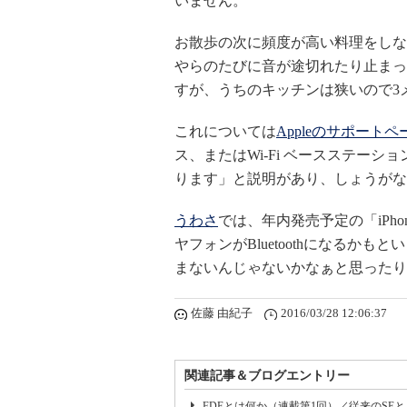
いません。
お散歩の次に頻度が高い料理をしな
やらのたびに音が途切れたり止まっ
すが、うちのキッチンは狭いので3
これについては
Appleのサポートペ
ス、またはWi-Fi ベースステー
ります」と説明があり、しょうがな
うわさ
では、年内発売予定の「iPh
ヤフォンがBluetoothになるか
まないんじゃないかなぁと思ったり
佐藤 由紀子
2016/03/28 12:06:37
関連記事＆ブログエントリー
FDEとは何か（連載第1回）／従来のSE