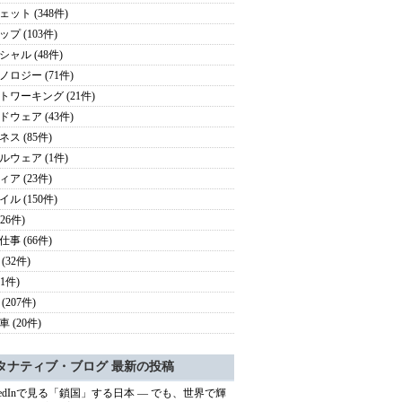
ェット (348件)
プ (103件)
シャル (48件)
ノロジー (71件)
トワーキング (21件)
ドウェア (43件)
ス (85件)
ルウェア (1件)
ア (23件)
ル (150件)
126件)
事 (66件)
(32件)
41件)
(207件)
 (20件)
タナティブ・ブログ 最新の投稿
nkedInで見る「鎖国」する日本 ― でも、世界で輝