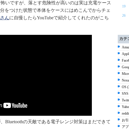
のも怖いですが、落とす危険性が高いのは実は充電ケース
19
分をつけた状態で本体をケースにはめこんでからチェ
26
さん
に自慢したらYouTubeで紹介してくれたのがこち
カテ
Amaz
Appl
Face
Goog
Micr
Nexu
OS 
SNS
Twit
Yaho
redd
お引
、Bluetoothの天敵である電子レンジ対策はまだできて
アプ