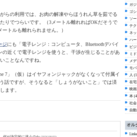
ガジ
ゴシッ
がらの利用では、お肉の解凍やらほうれん草を茹でる
ソー
たりでつらいです。（3メートル離れればOKだそうで
テク
メートルも離れられません。）
ネッ
ハー
ージ
にも「電子レンジ：コンピュータ、Bluetoothデバイ
ビジネ
ションの近くで電子レンジを使うと、干渉が生じることがあ
ミド
いことなんですね。
メディ
モバイ
one 7」（仮）はイヤフォンジャックがなくなって付属イ
人 (
もという話ですが、そうなると「しょうがないこと」では済
在宅仕
映画 
します。
本 (
社会 
自動車
オル
Li
と、何が決定的に違うのか
(2026/08/03)