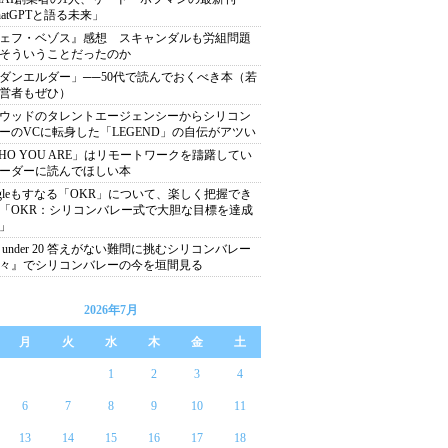
hatGPTと語る未来」
ェフ・ベゾス』感想 スキャンダルも労組問題
そういうことだったのか
ダンエルダー」──50代で読んでおくべき本（若
営者もぜひ）
ウッドのタレントエージェンシーからシリコン
ーのVCに転身した「LEGEND」の自伝がアツい
HO YOU ARE」はリモートワークを躊躇してい
ーダーに読んでほしい本
ogleもすなる「OKR」について、楽しく把握でき
「OKR：シリコンバレー式で大胆な目標を達成
」
0 under 20 答えがない難問に挑むシリコンバレー
々』でシリコンバレーの今を垣間見る
2026年7月
月
火
水
木
金
土
1
2
3
4
6
7
8
9
10
11
13
14
15
16
17
18