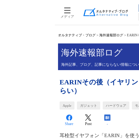
メディア
オルタナティブ・ブログ
>
海外速報部ログ
>
EAR
海外速報部ログ
海外記事、ブログ、記事にならない情報について、
EARINその後（イヤリ
らい）
Apple
ガジェット
ハードウェア
モ
Share
Post
-
耳栓型イヤフォン「EARIN」を使