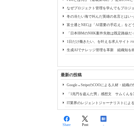
なぜプロジェクト管理を学んでもプロジェ
冬の冷たい海で叫んだ英雄の名言とはいっ
富士通とNECは「AI需要の手応え」をどう
「日本IBMのNHK案件失敗は既定路線だ
1日だけ働きたい、を叶える求人サイト
P
生成AIでナレッジ管理を革新 組織知を
最新の投稿
Google→StripeのCOOによる人
「1兆円を盗んだ男」感想文 サムくんを
IT業界のレジェントジャーナリストによるク
Share
Post
-