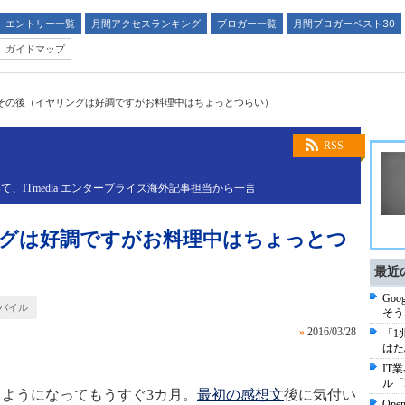
エントリー一覧
月間アクセスランキング
ブロガー一覧
月間ブロガーベスト30
ガイドマップ
INその後（イヤリングは好調ですがお料理中はちょっとつらい）
RSS
ITmedia エンタープライズ海外記事担当から一言
ングは好調ですがお料理中はちょっとつ
最近
Go
バイル
そう
»
2016/03/28
「1
はた
IT
ル「
うようになってもうすぐ3カ月。
最初の感想文
後に気付い
Op