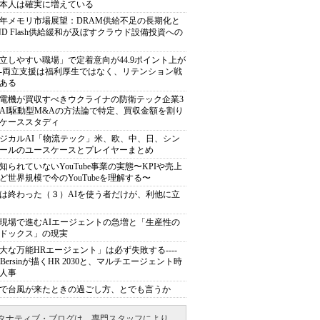
本人は確実に増えている
27年メモリ市場展望：DRAM供給不足の長期化と
ND Flash供給緩和が及ぼすクラウド設備投資への
立しやすい職場」で定着意向が44.9ポイント上が
---両立支援は福利厚生ではなく、リテンション戦
ある
電機が買収すべきウクライナの防衛テック企業3
AI駆動型M&Aの方法論で特定、買収金額を割り
ケーススタディ
ジカルAI「物流テック」米、欧、中、日、シン
ールのユースケースとプレイヤーまとめ
知られていないYouTube事業の実態〜KPIや売上
ど世界規模で今のYouTubeを理解する〜
は終わった（３）AIを使う者だけが、利他に立
現場で進むAIエージェントの急増と「生産性の
ドックス」の現実
大な万能HRエージェント」は必ず失敗する----
sh Bersinが描くHR 2030と、マルチエージェント時
人事
で台風が来たときの過ごし方、とでも言うか
タナティブ・ブログは、専門スタッフにより、