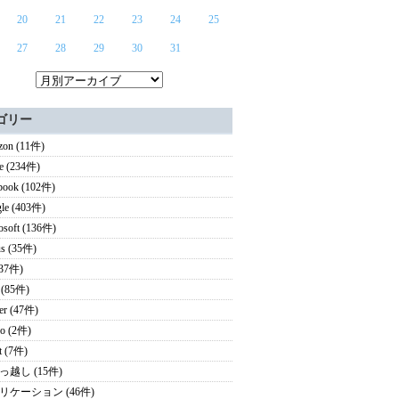
20
21
22
23
24
25
27
28
29
30
31
ゴリー
on (11件)
e (234件)
book (102件)
le (403件)
osoft (136件)
s (35件)
(37件)
 (85件)
ter (47件)
o (2件)
it (7件)
っ越し (15件)
リケーション (46件)