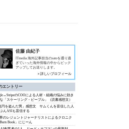
佐藤 由紀子
ITmedia 海外記事担当のsatoを通り過
ぎていった海外情報の中からピック
アップしてお送りします。
» 詳しいプロフィール
のエントリー
ogle→StripeのCOOによる人材・組織の悩みに効き
な「スケーリング・ピープル」（読書感想文）
兆円を盗んだ男」感想文 サムくんを盲信した人
ぶんASIも盲信する
業界のレジェントジャーナリストによるクロニク
Burn Book」にじーん
enAI創業者の1人、リード・ホフマンの最新刊