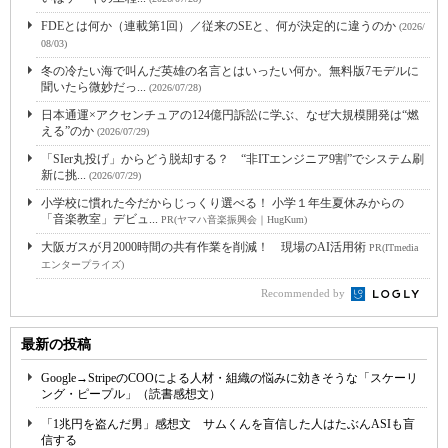
FDEとは何か（連載第1回）／従来のSEと、何が決定的に違うのか
(2026/
08/03)
冬の冷たい海で叫んだ英雄の名言とはいったい何か。無料版7モデルに
聞いたら微妙だっ...
(2026/07/28)
日本通運×アクセンチュアの124億円訴訟に学ぶ、なぜ大規模開発は“燃
える”のか
(2026/07/29)
「SIer丸投げ」からどう脱却する？ “非ITエンジニア9割”でシステム刷
新に挑...
(2026/07/29)
小学校に慣れた今だからじっくり選べる！ 小学１年生夏休みからの
「音楽教室」デビュ...
PR(ヤマハ音楽振興会｜HugKum)
大阪ガスが月2000時間の共有作業を削減！ 現場のAI活用術
PR(ITmedia
エンタープライズ)
Recommended by
最新の投稿
Google→StripeのCOOによる人材・組織の悩みに効きそうな「スケーリ
ング・ピープル」（読書感想文）
「1兆円を盗んだ男」感想文 サムくんを盲信した人はたぶんASIも盲
信する