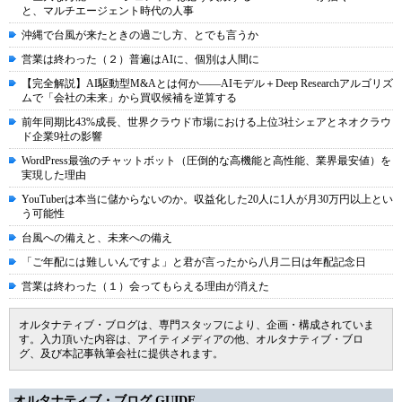
と、マルチエージェント時代の人事
沖縄で台風が来たときの過ごし方、とでも言うか
営業は終わった（２）普遍はAIに、個別は人間に
【完全解説】AI駆動型M&Aとは何か――AIモデル＋Deep Researchアルゴリズ
ムで「会社の未来」から買収候補を逆算する
前年同期比43%成長、世界クラウド市場における上位3社シェアとネオクラウ
ド企業9社の影響
WordPress最強のチャットボット（圧倒的な高機能と高性能、業界最安値）を
実現した理由
YouTuberは本当に儲からないのか。収益化した20人に1人が月30万円以上とい
う可能性
台風への備えと、未来への備え
「ご年配には難しいんですよ」と君が言ったから八月二日は年配記念日
営業は終わった（１）会ってもらえる理由が消えた
オルタナティブ・ブログは、専門スタッフにより、企画・構成されていま
す。入力頂いた内容は、アイティメディアの他、オルタナティブ・ブロ
グ、及び本記事執筆会社に提供されます。
オルタナティブ・ブログ GUIDE