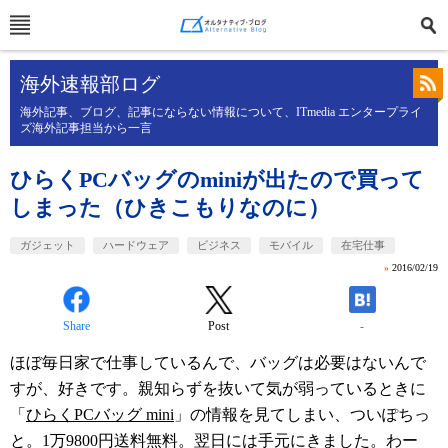
海外速報部ログ
海外記事、ブログ、記事にならない情報について、ITmedia エンタープライ
ズ海外記事担当から一言
ひらくPCバッグのminiが出たので買って
しまった（ひきこもりなのに）
ガジェット
ハードウェア
ビジネス
モバイル
在宅仕事
»
2016/02/19
Share
Post
-
ほぼ毎日家で仕事しているんで、バッグは必要はないんで
すが、好きです。親知らずを抜いて気が弱っているときに
「
ひらくPCバッグ mini
」の情報を見てしまい、ついぽちっ
と。1万9800円送料無料。翌日には手元にきました。わー