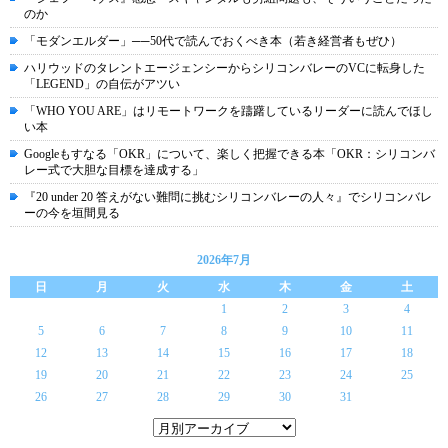
のか
「モダンエルダー」──50代で読んでおくべき本（若き経営者もぜひ）
ハリウッドのタレントエージェンシーからシリコンバレーのVCに転身した
「LEGEND」の自伝がアツい
「WHO YOU ARE」はリモートワークを躊躇しているリーダーに読んでほし
い本
Googleもすなる「OKR」について、楽しく把握できる本「OKR：シリコンバ
レー式で大胆な目標を達成する」
『20 under 20 答えがない難問に挑むシリコンバレーの人々』でシリコンバレ
ーの今を垣間見る
2026年7月
日
月
火
水
木
金
土
1
2
3
4
5
6
7
8
9
10
11
12
13
14
15
16
17
18
19
20
21
22
23
24
25
26
27
28
29
30
31