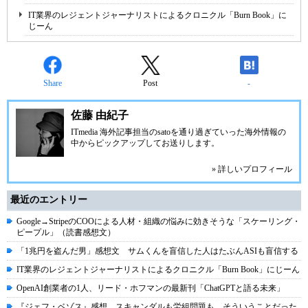
IT業界のレジェントジャーナリストによるクロニクル「Burn Book」に
じーん
Share
Post
-
佐藤 由紀子
ITmedia 海外記事担当のsatoを通り過ぎていった海外情報の
中からピックアップしてお送りします。
» 詳しいプロフィール
最近のエントリー
Google→StripeのCOOによる人材・組織の悩みに効きそうな「スケーリング・
ピープル」（読書感想文）
「1兆円を盗んだ男」感想文 サムくんを盲信した人はたぶんASIも盲信する
IT業界のレジェントジャーナリストによるクロニクル「Burn Book」にじーん
OpenAI創業者の1人、リード・ホフマンの最新刊「ChatGPTと語る未来」
『ジェフ・ベゾス』感想 スキャンダルも労組問題も、そういうことだった