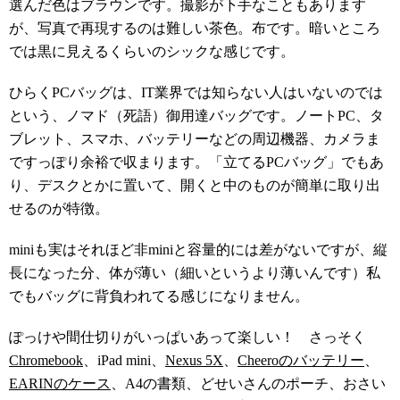
選んだ色はブラウンです。撮影が下手なこともあります
が、写真で再現するのは難しい茶色。布です。暗いところ
では黒に見えるくらいのシックな感じです。
ひらくPCバッグは、IT業界では知らない人はいないのでは
という、ノマド（死語）御用達バッグです。ノートPC、タ
ブレット、スマホ、バッテリーなどの周辺機器、カメラま
ですっぽり余裕で収まります。「立てるPCバッグ」でもあ
り、デスクとかに置いて、開くと中のものが簡単に取り出
せるのが特徴。
miniも実はそれほど非miniと容量的には差がないですが、縦
長になった分、体が薄い（細いというより薄いんです）私
でもバッグに背負われてる感じになりません。
ぽっけや間仕切りがいっぱいあって楽しい！ さっそく
Chromebook
、iPad mini、
Nexus 5X
、
Cheeroのバッテリー
、
EARINのケース
、A4の書類、どせいさんのポーチ、おさい