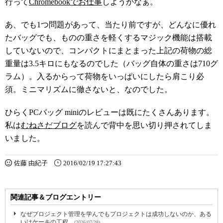
行って
Chromebookでお仕事
しようかなぁ。
あ、でも1つ問題があって、当たり前ですが、どんなに優れ
たバッグでも、ものの重さを軽くするマジック機能は搭載
していないので、コンパクトにまとまった上記の荷物の総
重量は3.5キロにもなるのでした（バッグ自体の重さは710グ
ラム）。入るからって荷物をいっぱいにしたら肩こり必
須。ミニマリズムに徹さないと、なのでした。
ひらくPCバッグ miniのレビューは既にたくさんあります。
私は
むねさだブログ
を読んで背中を思い切り押されてしま
いました。
佐藤 由紀子
2016/02/19 17:27:43
関連記事＆ブログエントリー
なぜプロジェクト管理を学んでもプロジェクトは成功しないのか、ある
いはケーキの工程...
(2026/07/28)