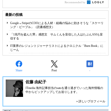
Recommended by
最新の投稿
Google→StripeのCOOによる人材・組織の悩みに効きそうな「スケーリ
ング・ピープル」（読書感想文）
「1兆円を盗んだ男」感想文 サムくんを盲信した人はたぶんASIも盲
信する
IT業界のレジェントジャーナリストによるクロニクル「Burn Book」に
じーん
Share
Post
-
佐藤 由紀子
ITmedia 海外記事担当のsatoを通り過ぎていった海外情報の
中からピックアップしてお送りします。
» 詳しいプロフィール