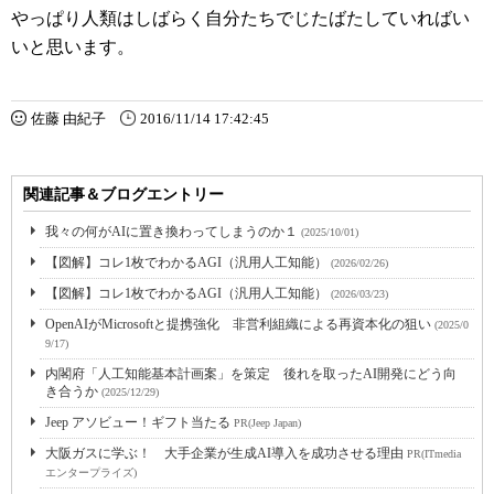
やっぱり人類はしばらく自分たちでじたばたしていればい
いと思います。
佐藤 由紀子
2016/11/14 17:42:45
関連記事＆ブログエントリー
我々の何がAIに置き換わってしまうのか１
(2025/10/01)
【図解】コレ1枚でわかるAGI（汎用人工知能）
(2026/02/26)
【図解】コレ1枚でわかるAGI（汎用人工知能）
(2026/03/23)
OpenAIがMicrosoftと提携強化 非営利組織による再資本化の狙い
(2025/0
9/17)
内閣府「人工知能基本計画案」を策定 後れを取ったAI開発にどう向
き合うか
(2025/12/29)
Jeep アソビュー！ギフト当たる
PR(Jeep Japan)
大阪ガスに学ぶ！ 大手企業が生成AI導入を成功させる理由
PR(ITmedia
エンタープライズ)