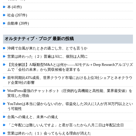
本 (41件)
社会 (207件)
自動車 (20件)
オルタナティブ・ブログ 最新の投稿
沖縄で台風が来たときの過ごし方、とでも言うか
営業は終わった（２）普遍はAIに、個別は人間に
【完全解説】AI駆動型M&Aとは何か――AIモデル＋Deep Researchアルゴリズ
ムで「会社の未来」から買収候補を逆算する
前年同期比43%成長、世界クラウド市場における上位3社シェアとネオクラウ
ド企業9社の影響
WordPress最強のチャットボット（圧倒的な高機能と高性能、業界最安値）を
実現した理由
YouTuberは本当に儲からないのか。収益化した20人に1人が月30万円以上とい
う可能性
台風への備えと、未来への備え
「ご年配には難しいんですよ」と君が言ったから八月二日は年配記念日
営業は終わった（１）会ってもらえる理由が消えた