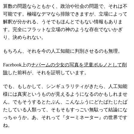
算数の問題ならともかく、政治や社会の問題で、それは不
可能です。極端なデマなら排除できますが、立場によって
解釈が分かれる、うそでもほんとでもない情報もありま
す。完全にフラットな立場の神のような存在でないかぎ
り、決められない。
もちろん、それを今の人工知能に判別させるのも無理。
Facebook上の
ナパームの少女の写真を児童ポルノとして削
除
した前科が、それを証明しています。
でも、もしかして、シンギュラリティがきたら、人工知能
様には真実というものが見えるようになるのかもしれませ
ん。でもそうするとたぶん、こんなふうにどたばたじたば
たしている人類って、そもそもすっごい無駄って結論にな
っちゃうか。あ、それって『ターミネーター』の世界です
ね。