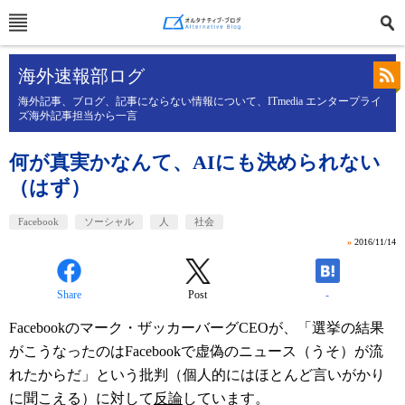
海外速報部ログ
海外記事、ブログ、記事にならない情報について、ITmedia エンタープライ
ズ海外記事担当から一言
何が真実かなんて、AIにも決められない
（はず）
Facebook
ソーシャル
人
社会
»
2016/11/14
Share
Post
-
Facebookのマーク・ザッカーバーグCEOが、「選挙の結果
がこうなったのはFacebookで虚偽のニュース（うそ）が流
れたからだ」という批判（個人的にはほとんど言いがかり
に聞こえる）に対して
反論
しています。