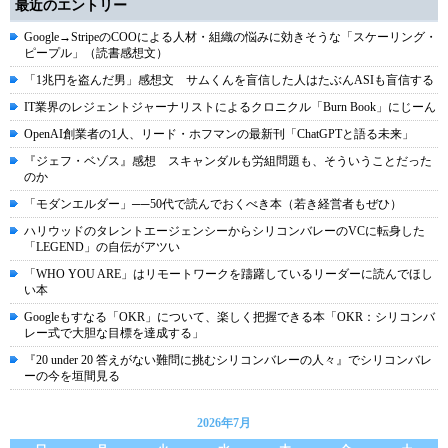
最近のエントリー
Google→StripeのCOOによる人材・組織の悩みに効きそうな「スケーリング・
ピープル」（読書感想文）
「1兆円を盗んだ男」感想文 サムくんを盲信した人はたぶんASIも盲信する
IT業界のレジェントジャーナリストによるクロニクル「Burn Book」にじーん
OpenAI創業者の1人、リード・ホフマンの最新刊「ChatGPTと語る未来」
『ジェフ・ベゾス』感想 スキャンダルも労組問題も、そういうことだった
のか
「モダンエルダー」──50代で読んでおくべき本（若き経営者もぜひ）
ハリウッドのタレントエージェンシーからシリコンバレーのVCに転身した
「LEGEND」の自伝がアツい
「WHO YOU ARE」はリモートワークを躊躇しているリーダーに読んでほし
い本
Googleもすなる「OKR」について、楽しく把握できる本「OKR：シリコンバ
レー式で大胆な目標を達成する」
『20 under 20 答えがない難問に挑むシリコンバレーの人々』でシリコンバレ
ーの今を垣間見る
2026年7月