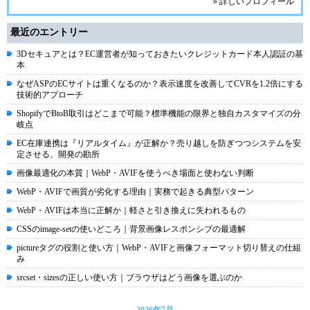
» 詳しいプロフィール
最近のエントリー
3Dセキュアとは？EC運営者が知っておきたいクレジットカード本人認証の基
本
なぜASPのECサイトは重くなるのか？表示速度を改善してCVRを1.2倍にする
技術的アプローチ
ShopifyでBtoB取引はどこまで可能？標準機能の限界と独自カスタマイズの分
岐点
EC在庫連携は『リアルタイム』が正解か？売り越しを防ぎつつシステムを安
定させる、開発の勘所
画像最適化の本質｜WebP・AVIFを使うべき場面と使わない判断
WebP・AVIFで画質が劣化する理由｜実務で起きる典型パターン
WebP・AVIFは本当に正解か｜軽さと引き換えに失われるもの
CSSのimage-setの使いどころ｜背景画像レスポンシブの最適解
pictureタグの役割と使い方｜WebP・AVIFと画像フォーマット切り替えの仕組
み
srcset・sizesの正しい使い方｜ブラウザはどう画像を選ぶのか