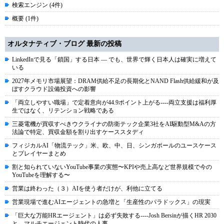
検索エンジン (4件)
概要 (1件)
オルタナティブ・ブログ 最新の投稿
LinkedInで見る「鎖国」する日本 ― でも、世界で輝く日本人は確実に増えて
いる
2027年メモリ市場展望：DRAM供給不足の長期化とNAND Flash供給緩和が及
ぼすクラウド設備投資への影響
「両立しやすい職場」で定着意向が44.9ポイント上がる----両立支援は福利厚
生ではなく、リテンション戦略である
三菱電機が買収すべきウクライナの防衛テック企業3社をAI駆動型M&Aの方
法論で特定、買収金額を割り出すケーススタディ
フィジカルAI「物流テック」米、欧、中、日、シンガポールのユースケース
とプレイヤーまとめ
割と知られていないYouTube事業の実態〜KPIや売上高など世界規模で今の
YouTubeを理解する〜
営業は終わった（３）AIを使う者だけが、利他に立てる
営業現場で進むAIエージェントの急増と「生産性のパラドックス」の現実
「巨大な万能HRエージェント」は必ず失敗する----Josh Bersinが描くHR 2030
と、マルチエージェント時代の人事