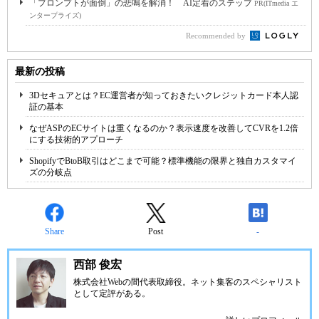
「プロンプトが面倒」の悲鳴を解消！ AI定着のステップ
PR(ITmedia エ
ンタープライズ)
Recommended by
最新の投稿
3Dセキュアとは？EC運営者が知っておきたいクレジットカード本人認
証の基本
なぜASPのECサイトは重くなるのか？表示速度を改善してCVRを1.2倍
にする技術的アプローチ
ShopifyでBtoB取引はどこまで可能？標準機能の限界と独自カスタマイ
ズの分岐点
Share
Post
-
西部 俊宏
株式会社Webの間代表取締役。ネット集客のスペシャリスト
として定評がある。