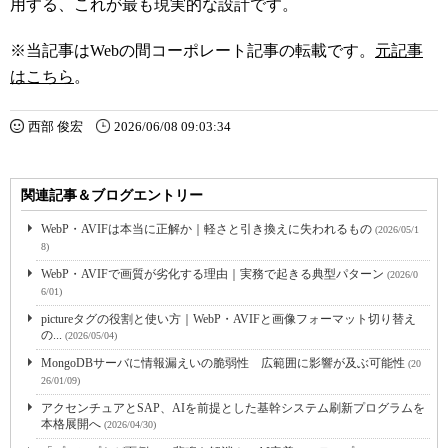
用する、これが最も現実的な設計です。
※当記事はWebの間コーポレート記事の転載です。
元記事
はこちら
。
西部 俊宏
2026/06/08 09:03:34
関連記事＆ブログエントリー
WebP・AVIFは本当に正解か｜軽さと引き換えに失われるもの
(2026/05/1
8)
WebP・AVIFで画質が劣化する理由｜実務で起きる典型パターン
(2026/0
6/01)
pictureタグの役割と使い方｜WebP・AVIFと画像フォーマット切り替え
の...
(2026/05/04)
MongoDBサーバに情報漏えいの脆弱性 広範囲に影響が及ぶ可能性
(20
26/01/09)
アクセンチュアとSAP、AIを前提とした基幹システム刷新プログラムを
本格展開へ
(2026/04/30)