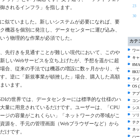
23
御されるインフラ」を指します。
30
事に似ていました。新しいシステムが必要になれば、要
ク機器を個別に発注し、データセンターに運び込み、
いう物理的な作業が必須でした。
カテ
ワー
、先行きを見通すことが難しい現代において、このや
キャリ
新しいWebサービスを立ち上げたが、予想を遥かに超
8MA
場合、従来の手法では機器の増設に数ヶ月かかり、そ
8KU
す。逆に「新規事業が頓挫した」場合、購入した高額
ライ
まいます。
OS 
アプ
SDIの世界では、データセンターには標準的な仕様のハ
コン
大量に用意されているだけです。ユーザーは、「CPU
シス
ソリ
ージの容量がこれくらい」「ネットワークの帯域がこ
テク
資源を、手元の管理画面（Webブラウザーなど）から
ネッ
だけです。
ハー