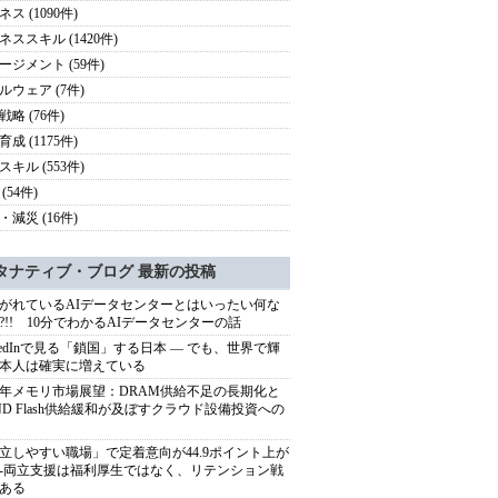
ス (1090件)
ネススキル (1420件)
ージメント (59件)
ルウェア (7件)
略 (76件)
成 (1175件)
スキル (553件)
(54件)
・減災 (16件)
タナティブ・ブログ 最新の投稿
がれているAIデータセンターとはいったい何な
?!! 10分でわかるAIデータセンターの話
nkedInで見る「鎖国」する日本 ― でも、世界で輝
本人は確実に増えている
27年メモリ市場展望：DRAM供給不足の長期化と
ND Flash供給緩和が及ぼすクラウド設備投資への
立しやすい職場」で定着意向が44.9ポイント上が
---両立支援は福利厚生ではなく、リテンション戦
ある