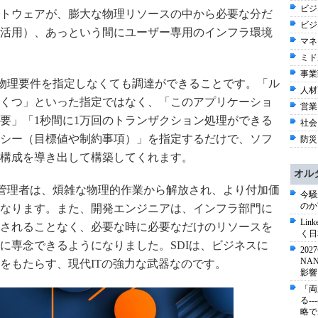
ビジネ
トウェアが、膨大な物理リソースの中から必要な分だ
ビジ
活用）、あっという間にユーザー専用のインフラ環境
マネ
ミド
事業戦
な物理要件を指定しなくても調達ができることです。「ル
人材育
くつ」といった指定ではなく、「このアプリケーショ
営業
要」「1秒間に1万回のトランザクション処理ができる
社会 
シー（目標値や制約事項）」を指定するだけで、ソフ
防災
構成を導き出して構築してくれます。
オル
用管理者は、煩雑な物理的作業から解放され、より付加価
今騒
のか
なります。また、開発エンジニアは、インフラ部門に
Li
されることなく、必要な時に必要なだけのリソースを
く日
に専念できるようになりました。SDIは、ビジネスに
20
NA
をもたらす、現代ITの強力な武器なのです。
影響
「両
る-
略で