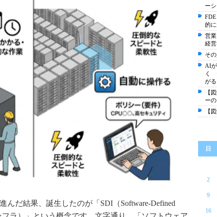
ーシ
FD
的に
営業
経営
その
AI
く 
がる
【図
ーの
【図
日
2
9
結果、誕生したのが「SDI（Software-Defined
16
ェア定義インフラ）」という概念です。文字通り、「ソフトウェア