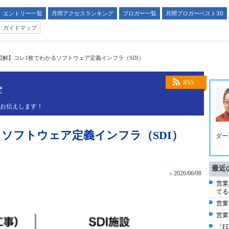
エントリー一覧
月間アクセスランキング
ブロガー一覧
月間ブロガーベスト30
ガイドマップ
図解】コレ1枚でわかるソフトウェア定義インフラ（SDI）
塾
RSS
くお伝えします！
ソフトウェア定義インフラ（SDI）
ダー
最近
»
2026/06/08
営業
てる
営業
営業
「F