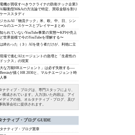
電機が買収すべきウクライナの防衛テック企業3
AI駆動型M&Aの方法論で特定、買収金額を割り
ケーススタディ
ジカルAI「物流テック」米、欧、中、日、シン
ールのユースケースとプレイヤーまとめ
知られていないYouTube事業の実態〜KPIや売上
ど世界規模で今のYouTubeを理解する〜
は終わった（３）AIを使う者だけが、利他に立
現場で進むAIエージェントの急増と「生産性の
ドックス」の現実
大な万能HRエージェント」は必ず失敗する----
sh Bersinが描くHR 2030と、マルチエージェント時
人事
タナティブ・ブログは、専門スタッフにより、
・構成されています。入力頂いた内容は、アイ
メディアの他、オルタナティブ・ブログ、及び
事執筆会社に提供されます。
タナティブ・ブログ GUIDE
タナティブ・ブログ憲章