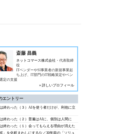
斎藤 昌義
ネットコマース株式会社
・代表取締
役
ITベンダーやSI事業者の新規事業起
ち上げ、IT部門のIT戦略策定やベン
選定の支援
» 詳しいプロフィール
のエントリー
は終わった（３）AIを使う者だけが、利他に立
は終わった（２）普遍はAIに、個別は人間に
は終わった（１）会ってもらえる理由が消えた
DE」を化粧まわしにするな／30年前の「ソリュ