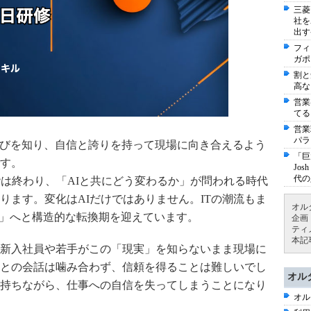
三菱
社を
出す
フィ
ガポ
割と
高な
営業
てる
営業
パラ
びを知り、
自信と誇りを持って現場に
向き合えるよう
「巨
す。
Jo
代の
階は終わり、「AIと共にどう変わるか」が問われる時代
ります。変化はAIだけではありません。ITの潮流もま
オル
T」へと構造的な転換期を迎えています。
企画
ティ
本記
新入社員や若手がこの「現実」を知らないまま現場に
との会話は噛み合わず、信頼を得ることは難しいでし
オル
持ちながら、仕事への自信を失ってしまうことになり
オル