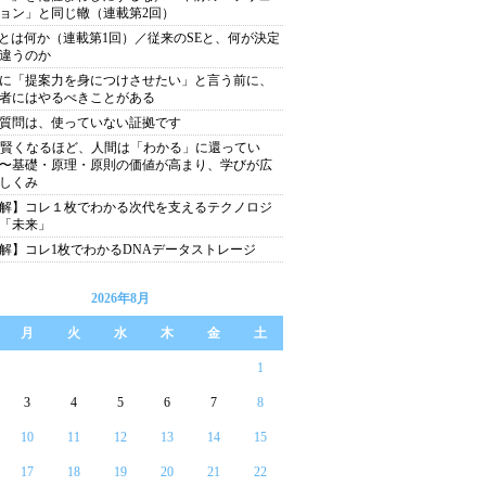
ョン」と同じ轍（連載第2回）
Eとは何か（連載第1回）／従来のSEと、何が決定
違うのか
に「提案力を身につけさせたい」と言う前に、
者にはやるべきことがある
質問は、使っていない証拠です
が賢くなるほど、人間は「わかる」に還ってい
〜基礎・原理・原則の価値が高まり、学びが広
しくみ
解】コレ１枚でわかる次代を支えるテクノロジ
「未来」
解】コレ1枚でわかるDNAデータストレージ
2026年8月
月
火
水
木
金
土
1
3
4
5
6
7
8
10
11
12
13
14
15
17
18
19
20
21
22