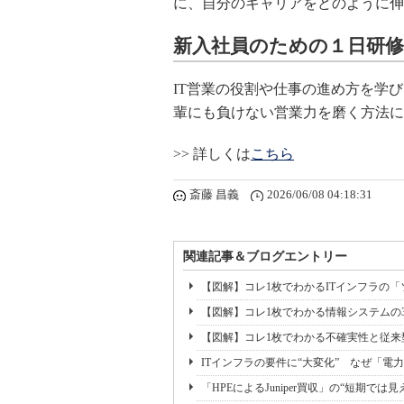
に、自分のキャリアをどのように伸
新入社員のための１日研修
IT営業の役割や仕事の進め方を学
輩にも負けない営業力を磨く方法に
>> 詳しくは
こちら
斎藤 昌義
2026/06/08 04:18:31
関連記事＆ブログエントリー
【図解】コレ1枚でわかるITインフラの
【図解】コレ1枚でわかる情報システムの
【図解】コレ1枚でわかる不確実性と従
ITインフラの要件に“大変化” なぜ「電
「HPEによるJuniper買収」の“短期で