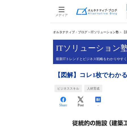
メディア
オルタナティブ・ブログ
>
ITソリューション塾
>
【
ITソリューション
最新ITトレンドとビジネス戦略をわかりやす
【図解】コレ1枚でわかる
ビジネススキル
人材育成
Share
Post
-