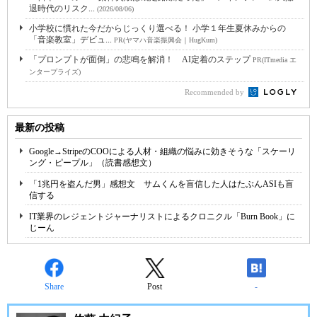
退時代のリスク...
(2026/08/06)
小学校に慣れた今だからじっくり選べる！ 小学１年生夏休みからの
「音楽教室」デビュ...
PR(ヤマハ音楽振興会｜HugKum)
「プロンプトが面倒」の悲鳴を解消！ AI定着のステップ
PR(ITmedia エ
ンタープライズ)
Recommended by
最新の投稿
Google→StripeのCOOによる人材・組織の悩みに効きそうな「スケーリ
ング・ピープル」（読書感想文）
「1兆円を盗んだ男」感想文 サムくんを盲信した人はたぶんASIも盲
信する
IT業界のレジェントジャーナリストによるクロニクル「Burn Book」に
じーん
Share
Post
-