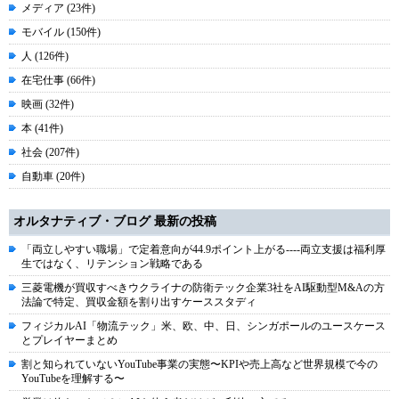
メディア (23件)
モバイル (150件)
人 (126件)
在宅仕事 (66件)
映画 (32件)
本 (41件)
社会 (207件)
自動車 (20件)
オルタナティブ・ブログ 最新の投稿
「両立しやすい職場」で定着意向が44.9ポイント上がる----両立支援は福利厚
生ではなく、リテンション戦略である
三菱電機が買収すべきウクライナの防衛テック企業3社をAI駆動型M&Aの方
法論で特定、買収金額を割り出すケーススタディ
フィジカルAI「物流テック」米、欧、中、日、シンガポールのユースケース
とプレイヤーまとめ
割と知られていないYouTube事業の実態〜KPIや売上高など世界規模で今の
YouTubeを理解する〜