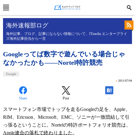
海外速報部ログ
海外記事、ブログ、記事にならない情報について、ITmedia エンタープライ
ズ海外記事担当から一言
Googleってば数字で遊んでいる場合じゃ
なかったかも――Nortel特許競売
Google
»
2011/07/04
Share
Post
-
スマートフォン市場でトップを走るGoogleの足を、Apple、
RIM、Ericsson、Microsoft、EMC、ソニーが一致団結して引
っ張るということに。Nortelの特許ポートフォリオ競売は、
Apple連合の落札で終わりました
。