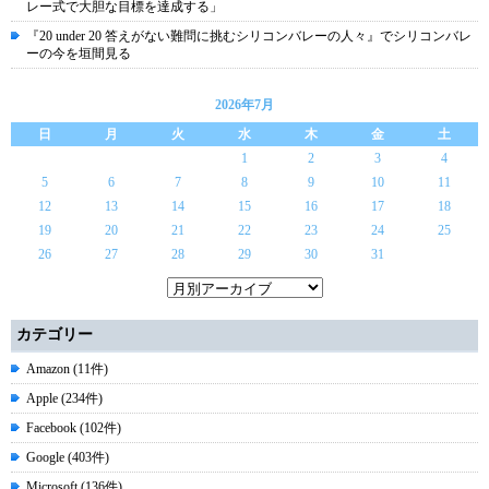
レー式で大胆な目標を達成する」
『20 under 20 答えがない難問に挑むシリコンバレーの人々』でシリコンバレ
ーの今を垣間見る
2026年7月
日
月
火
水
木
金
土
1
2
3
4
5
6
7
8
9
10
11
12
13
14
15
16
17
18
19
20
21
22
23
24
25
26
27
28
29
30
31
カテゴリー
Amazon (11件)
Apple (234件)
Facebook (102件)
Google (403件)
Microsoft (136件)