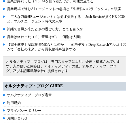
営業は終わった（３）AIを使う者だけが、利他に立てる
営業現場で進むAIエージェントの急増と「生産性のパラドックス」の現実
「巨大な万能HRエージェント」は必ず失敗する----Josh Bersinが描くHR 2030
と、マルチエージェント時代の人事
沖縄で台風が来たときの過ごし方、とでも言うか
営業は終わった（２）普遍はAIに、個別は人間に
【完全解説】AI駆動型M&Aとは何か――AIモデル＋Deep Researchアルゴリズ
ムで「会社の未来」から買収候補を逆算する
オルタナティブ・ブログは、専門スタッフにより、企画・構成されていま
す。入力頂いた内容は、アイティメディアの他、オルタナティブ・ブロ
グ、及び本記事執筆会社に提供されます。
オルタナティブ・ブログ GUIDE
オルタナティブ・ブログ憲章
利用規約
プライバシーポリシー
お問い合わせ