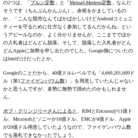
の2つは、「
ブルン定数
」と「
Meissel-Mertens定数
」なんだ
そうです（ちんぷんかんぷん）。余裕をかましているの
か、「こんな競売なんてばかばかしいけどAndroidコミュニ
ティーを守るために仕方なく参加してるんだかんね」とい
うアピールなのか、よく分かりませんが、ここまででほか
の入札者はどんどん脱落。そして、脱落した入札者がどん
どんAppleに加勢を申し出たのでした。Google側についたの
はIntelだけだったとか。
Googleのことだから、40億ドルレベルでも「4,669,201,609ド
ル（第1
ファイゲンバウム数
）」を用意していたんじゃない
かと思うんですが、多勢に無勢で諦めたのかもしれませ
ん。
ボブ・クリンジリーさんによると
、RIMとEricssonが11億ド
ル、Microsoftとソニーが10億ドル、EMCが4億ドル、Apple
が20億ドル用意していたようなので、ファイゲンバウム数
でも落札できなかったでしょう。