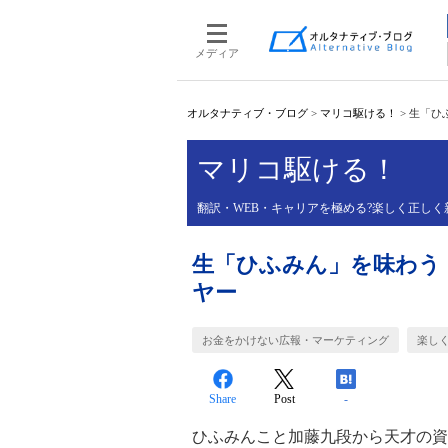
メディア
オルタナティブ・ブログ
>
マリコ駆ける！
>
生「ひ
マリコ駆ける！
翻訳・WEB・キャリアを極める?楽しく正しく
生「ひふみん」を味わう
ヤー
お金をかけない広報・マーケティング
楽し
Share
Post
-
ひふみんこと加藤九段から天才の資