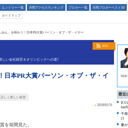
エントリー一覧
月間アクセスランキング
ブロガー一覧
月間ブロガーベスト30
ガイドマップ
ふみん」を味わう！日本PR大賞パーソン・オブ・ザ・イヤー
RSS
新しい会社経営＆オリンピックへの道?
！日本PR大賞パーソン・オブ・ザ・イ
We
最近
く正しく新しい経営
IC
»
2018/01/31
fun
千尋
け
質を垣間見た。
量が