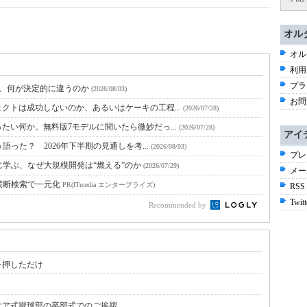
オル
オル
利用
プラ
と、何が決定的に違うのか
(2026/08/03)
お問
クトは成功しないのか、あるいはケーキの工程...
(2026/07/28)
たい何か。無料版7モデルに聞いたら微妙だっ...
(2026/07/28)
アイ
語った？ 2026年下半期の見通しを考...
(2026/08/03)
プレ
に学ぶ、なぜ大規模開発は“燃える”のか
(2026/07/29)
メー
横断検索で一元化
PR(ITmedia エンタープライズ)
RSS
Twitt
Recommended by
を押しただけ
大ア式蹴球部の卒部式でのご挨拶