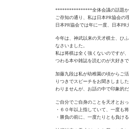
****************全体会議の話題から**
ご存知の通り、私は日本PR協会の
日本PR協会では年に一度、日本P
今年は、神武以来の天才棋士、ひふ
なさいました。
私は将棋は全く強くないのですが、
つわる本や雑誌を読むのが大好きで
加藤九段は私が幼稚園の頃からご活
りつきでスピーチをお聞きしました
わりませんが、お話の中で印象的だ
ご自分でご自身のことを天才とおっ
・６０年以上指していて、一度も将
・勝負の前に、一度たりとも負ける