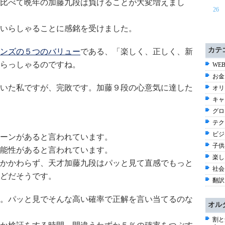
比べて晩年の加藤九段は負けることが大変増えまし
26
いらしゃることに感銘を受けました。
カテ
ンズの５つのバリュー
である、「楽しく、正しく、新
らっしゃるのですね。
WEB
お金
いた私ですが、完敗です。加藤９段の心意気に達した
オリ
キャ
グロ
テク
ビジ
ーンがあると言われています。
子供
能性があると言われています。
楽し
かかわらず、天才加藤九段はパッと見て直感でもっと
社会 
どだそうです。
翻訳
。パッと見でそんな高い確率で正解を言い当てるのな
オル
割と