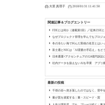
大里 真理子
2018/01/31 11:41:50
関連記事＆ブログエントリー
FDEとは何か（連載第1回）／従来のSE
なぜプロジェクト管理を学んでもプロジェ
冬の冷たい海で叫んだ英雄の名言とはいっ
富士通とNECは「AI需要の手応え」をどう
日本通運×アクセンチュアの124億円訴訟
社内データを扱えないAIを卒業 アプリ
最新の投稿
千尋の谷へ突き落したのではなく、背中
量が質を凌駕する：量・スピード・質
人生は理不尽。でも、プレーは続く：東