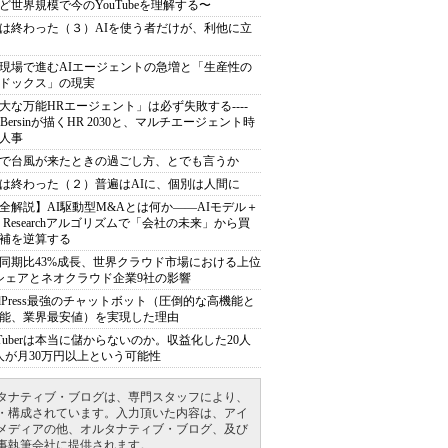
ど世界規模で今のYouTubeを理解する〜
は終わった（３）AIを使う者だけが、利他に立
現場で進むAIエージェントの急増と「生産性の
ドックス」の現実
大な万能HRエージェント」は必ず失敗する----
sh Bersinが描くHR 2030と、マルチエージェント時
人事
で台風が来たときの過ごし方、とでも言うか
は終わった（２）普遍はAIに、個別は人間に
全解説】AI駆動型M&Aとは何か――AIモデル＋
ep Researchアルゴリズムで「会社の未来」から買
補を逆算する
同期比43%成長、世界クラウド市場における上位
シェアとネオクラウド企業9社の影響
rdPress最強のチャットボット（圧倒的な高機能と
能、業界最安値）を実現した理由
uTuberは本当に儲からないのか。収益化した20人
人が月30万円以上という可能性
タナティブ・ブログは、専門スタッフにより、
・構成されています。入力頂いた内容は、アイ
メディアの他、オルタナティブ・ブログ、及び
事執筆会社に提供されます。