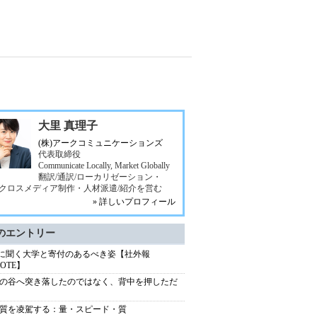
大里 真理子
(株)アークコミュニケーションズ
代表取締役
Communicate Locally, Market Globally
翻訳/通訳/ローカリゼーション・
b/クロスメディア制作・人材派遣/紹介を営む
» 詳しいプロフィール
のエントリー
Uに聞く大学と寄付のあるべき姿【社外報
NOTE】
の谷へ突き落したのではなく、背中を押しただ
質を凌駕する：量・スピード・質