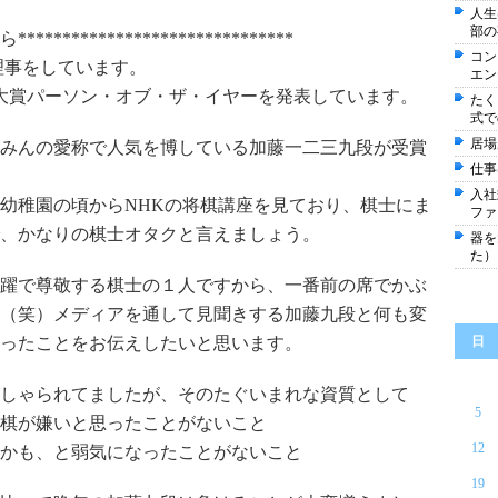
人生
部の
*****************************
コン
理事をしています。
エン
R大賞パーソン・オブ・ザ・イヤーを発表しています。
たく
式で
居場
みんの愛称で人気を博している加藤一二三九段が受賞
仕事
入社
幼稚園の頃からNHKの将棋講座を見ており、棋士にま
ファ
、かなりの棋士オタクと言えましょう。
器を
た）
躍で尊敬する棋士の１人ですから、一番前の席でかぶ
（笑）メディアを通して見聞きする加藤九段と何も変
ったことをお伝えしたいと思います。
日
しゃられてましたが、そのたぐいまれな資質として
5
棋が嫌いと思ったことがないこと
12
かも、と弱気になったことがないこと
19