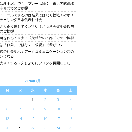
は理不尽。でも、プレーは続く：東大ア式蹴球
卒部式でのご挨拶
トロールできるのは結果ではなく挑戦！@オリ
テーリング日本代表壮行会
さん寄り道してください！さつき会奨学金授与
のご挨拶
所を作る：東大ア式蹴球部の入部式でのご挨拶
は「作業」ではなく「仮説」で差がつく
式の社長訓示：アークコミュニケーションズの
ンになる
大きくする（久しぶりにブログを再開しまし
2026年7月
月
火
水
木
金
土
1
2
3
4
6
7
8
9
10
11
13
14
15
16
17
18
20
21
22
23
24
25