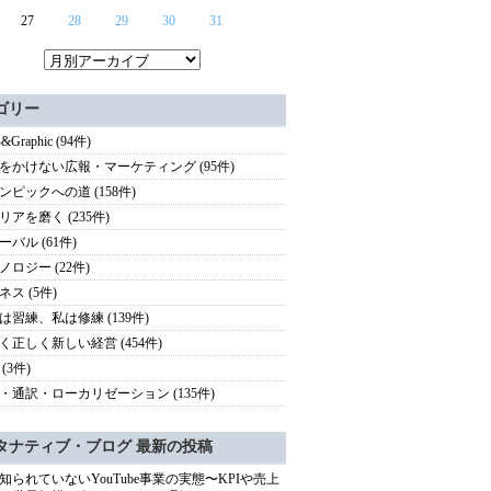
27
28
29
30
31
ゴリー
&Graphic (94件)
をかけない広報・マーケティング (95件)
ンピックへの道 (158件)
リアを磨く (235件)
ーバル (61件)
ノロジー (22件)
ネス (5件)
は習練、私は修練 (139件)
く正しく新しい経営 (454件)
(3件)
・通訳・ローカリゼーション (135件)
タナティブ・ブログ 最新の投稿
知られていないYouTube事業の実態〜KPIや売上