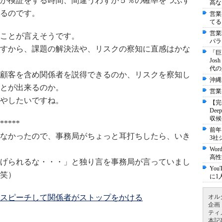
か検証をする時間、間違うわずか５％の確率をつぶす
高な
るのです。
営業
てる
営業
ことが言えそうです。
パラ
すから、課題の解決法や、リスクの察知に直感はかな
「巨
Jo
代の
顧客を含め関係者を説得できるのか、リスクを察知し
沖縄
とが出来るのか。
営業
やしたいですね。
【完
De
収候
*****
前年
なかったので、事務局がちょっと耳打ちしたら、いき
3社
Wo
高性
げられるな・・・」と独り言を事務局が言っていまし
Yo
笑）
に1
間スピーチして関係者がストップをかける
オル
企画
ティ
本記