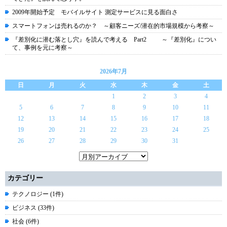
2009年開始予定 モバイルサイト 測定サービスに見る面白さ
スマートフォンは売れるのか？ ～顧客ニーズ/潜在的市場規模から考察～
『差別化に潜む落とし穴』を読んで考える Part2 ～『差別化』につい
て、事例を元に考察～
2026年7月
日
月
火
水
木
金
土
1
2
3
4
5
6
7
8
9
10
11
12
13
14
15
16
17
18
19
20
21
22
23
24
25
26
27
28
29
30
31
カテゴリー
テクノロジー (1件)
ビジネス (33件)
社会 (6件)