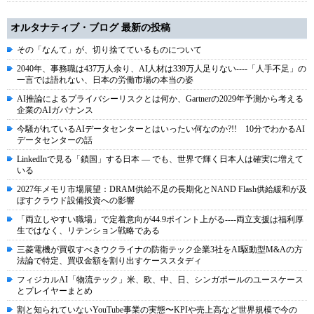
オルタナティブ・ブログ 最新の投稿
その「なんて」が、切り捨てているものについて
2040年、事務職は437万人余り、AI人材は339万人足りない----「人手不足」の
一言では語れない、日本の労働市場の本当の姿
AI推論によるプライバシーリスクとは何か、Gartnerの2029年予測から考える
企業のAIガバナンス
今騒がれているAIデータセンターとはいったい何なのか?!! 10分でわかるAI
データセンターの話
LinkedInで見る「鎖国」する日本 ― でも、世界で輝く日本人は確実に増えて
いる
2027年メモリ市場展望：DRAM供給不足の長期化とNAND Flash供給緩和が及
ぼすクラウド設備投資への影響
「両立しやすい職場」で定着意向が44.9ポイント上がる----両立支援は福利厚
生ではなく、リテンション戦略である
三菱電機が買収すべきウクライナの防衛テック企業3社をAI駆動型M&Aの方
法論で特定、買収金額を割り出すケーススタディ
フィジカルAI「物流テック」米、欧、中、日、シンガポールのユースケース
とプレイヤーまとめ
割と知られていないYouTube事業の実態〜KPIや売上高など世界規模で今の