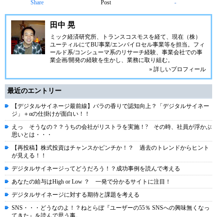
Share
Post
-
田中 晃
ミック経済研究所、トランスコスモスを経て、現在（株）
ユーティルにてBU事業/エンバイロセル事業等を担当。フィ
ールド系/コンシューマ系のリサーチ経験、事業会社での事
業企画/開発の経験を生かし、業務に取り組む。
» 詳しいプロフィール
最近のエントリー
【デジタルサイネージ最前線】バラの香りで認知向上？「デジタルサイネー
ジ」＋αの仕掛けが面白い！！
えっ そうなの？？うちの会社がリストラを実施！? その時、社員が浮かぶ
思いとは・・・
【再投稿】株式投資はチャンスかピンチか！？ 過去のトレンドからヒント
が見える！！
デジタルサイネージってどうだろう！？成功事例を読んで考える
あなたの給与はHigh or Low ？ 一発で分かるサイトに注目！
デジタルサイネージに対する期待と課題を考える
SNS・・・どうなのよ！？ねとらぼ『ユーザーの55％ SNSへの興味無くなっ
てきた』を読んで思う事。