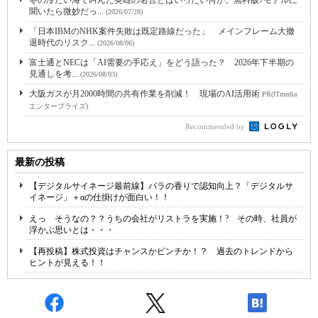
冬の冷たい海で叫んだ英雄の名言とはいったい何か。無料版7モデルに
聞いたら微妙だっ...
(2026/07/28)
「日本IBMのNHK案件失敗は既定路線だった」 メインフレーム大撤
退時代のリスク...
(2026/08/06)
富士通とNECは「AI需要の手応え」をどう語った？ 2026年下半期の
見通しを考...
(2026/08/03)
大阪ガスが月2000時間の共有作業を削減！ 現場のAI活用術
PR(ITmedia
エンタープライズ)
Recommended by
最新の投稿
【デジタルサイネージ最前線】バラの香りで認知向上？「デジタルサ
イネージ」＋αの仕掛けが面白い！！
えっ そうなの？？うちの会社がリストラを実施！? その時、社員が
浮かぶ思いとは・・・
【再投稿】株式投資はチャンスかピンチか！？ 過去のトレンドから
ヒントが見える！！