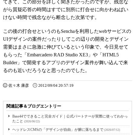
てきて、この部分を詳しく聞きたかったのですが、残念な
がら質疑応答の時間はすでに別所に打合せに向かわねばい
けない時間で残念ながら断念した次第です。
この後の打合せというのもSenchaを利用したwebサービスの
UIデザインの案件だったりしてこの辺りの開発とデザイン
需要はまさに急激に伸びているという印象で、今日見せて
もらった「Embarcadero RAD Studio XE3」や「HTML5
Builder」で開発するアプリのデザイン案件が舞い込んで来
るのも近いだろうなと思ったのでした。
佐々木 康彦
2012/09/04 20:57:19
関連記事＆ブログエントリー
Base44でできること完全ガイド｜公式パートナーが実際に使ってわかっ
たこと
(2026/06/22)
ヘッドレスCMSの「デザインが自由」が腑に落ちるまで
(2026/07/12)