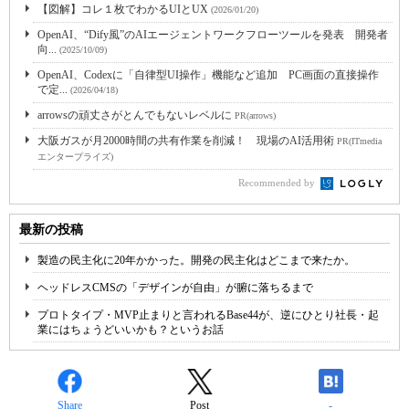
【図解】コレ１枚でわかるUIとUX
(2026/01/20)
OpenAI、“Dify風”のAIエージェントワークフローツールを発表 開発者
向...
(2025/10/09)
OpenAI、Codexに「自律型UI操作」機能など追加 PC画面の直接操作
で定...
(2026/04/18)
arrowsの頑丈さがとんでもないレベルに
PR(arrows)
大阪ガスが月2000時間の共有作業を削減！ 現場のAI活用術
PR(ITmedia
エンタープライズ)
Recommended by
最新の投稿
製造の民主化に20年かかった。開発の民主化はどこまで来たか。
ヘッドレスCMSの「デザインが自由」が腑に落ちるまで
プロトタイプ・MVP止まりと言われるBase44が、逆にひとり社長・起
業にはちょうどいいかも？というお話
Share
Post
-