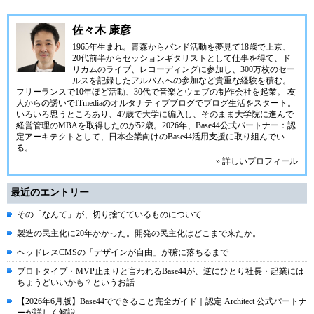
佐々木 康彦
1965年生まれ。青森からバンド活動を夢見て18歳で上京、
20代前半からセッションギタリストとして仕事を得て、ド
リカムのライブ、レコーディングに参加し、300万枚のセー
ルスを記録したアルバムへの参加など貴重な経験を積む。
フリーランスで10年ほど活動、30代で音楽とウェブの制作会社を起業。 友
人からの誘いでITmediaのオルタナティブブログでブログ生活をスタート。
いろいろ思うところあり、47歳で大学に編入し、そのまま大学院に進んで
経営管理のMBAを取得したのが52歳。2026年、Base44公式パートナー：認
定アーキテクトとして、日本企業向けのBase44活用支援に取り組んでい
る。
» 詳しいプロフィール
最近のエントリー
その「なんて」が、切り捨てているものについて
製造の民主化に20年かかった。開発の民主化はどこまで来たか。
ヘッドレスCMSの「デザインが自由」が腑に落ちるまで
プロトタイプ・MVP止まりと言われるBase44が、逆にひとり社長・起業には
ちょうどいいかも？というお話
【2026年6月版】Base44でできること完全ガイド｜認定 Architect 公式パートナ
ーが詳しく解説