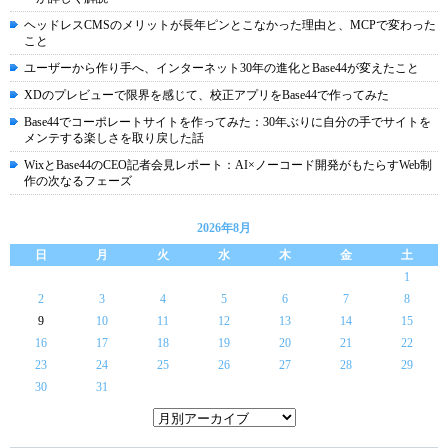
ヘッドレスCMSのメリットが長年ピンとこなかった理由と、MCPで変わった
こと
ユーザーから作り手へ、インターネット30年の進化とBase44が変えたこと
XDのプレビューで限界を感じて、校正アプリをBase44で作ってみた
Base44でコーポレートサイトを作ってみた：30年ぶりに自分の手でサイトを
メンテする楽しさを取り戻した話
WixとBase44のCEO記者会見レポート：AI×ノーコード開発がもたらすWeb制
作の次なるフェーズ
2026年8月
日
月
火
水
木
金
土
1
2
3
4
5
6
7
8
9
10
11
12
13
14
15
16
17
18
19
20
21
22
23
24
25
26
27
28
29
30
31