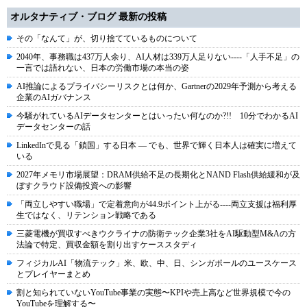
オルタナティブ・ブログ 最新の投稿
その「なんて」が、切り捨てているものについて
2040年、事務職は437万人余り、AI人材は339万人足りない----「人手不足」の
一言では語れない、日本の労働市場の本当の姿
AI推論によるプライバシーリスクとは何か、Gartnerの2029年予測から考える
企業のAIガバナンス
今騒がれているAIデータセンターとはいったい何なのか?!! 10分でわかるAI
データセンターの話
LinkedInで見る「鎖国」する日本 ― でも、世界で輝く日本人は確実に増えて
いる
2027年メモリ市場展望：DRAM供給不足の長期化とNAND Flash供給緩和が及
ぼすクラウド設備投資への影響
「両立しやすい職場」で定着意向が44.9ポイント上がる----両立支援は福利厚
生ではなく、リテンション戦略である
三菱電機が買収すべきウクライナの防衛テック企業3社をAI駆動型M&Aの方
法論で特定、買収金額を割り出すケーススタディ
フィジカルAI「物流テック」米、欧、中、日、シンガポールのユースケース
とプレイヤーまとめ
割と知られていないYouTube事業の実態〜KPIや売上高など世界規模で今の
YouTubeを理解する〜