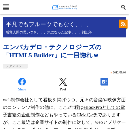
平凡でもフルーツでもなく、、、
感覚人間の思いつき、、、気になった記事、、、雑記等
エンバカデロ・テクノロジーズの
「HTML5 Builder」に一目惚れｗ
テクノロジー
»
2012/09/04
Share
Post
-
web制作会社として看板を掲げつつ、元々の音楽や映像方面
のコンテンツ制作の他に、ここ2年程は
eBookProとしての電
子書籍の企画制作
などもやっている
CMパンチ
であります
が、ここ最近は企業サイトの制作に対して、webアプリケー